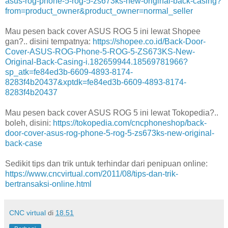
asus-rog-phone-5-rog-5-zs673ks-new-original-back-casing?
from=product_owner&product_owner=normal_seller
Mau pesen back cover ASUS ROG 5 ini lewat Shopee
gan?.. disini tempatnya:
https://shopee.co.id/Back-Door-
Cover-ASUS-ROG-Phone-5-ROG-5-ZS673KS-New-
Original-Back-Casing-i.182659944.18569781966?
sp_atk=fe84ed3b-6609-4893-8174-
8283f4b20437&xptdk=fe84ed3b-6609-4893-8174-
8283f4b20437
Mau pesen back cover ASUS ROG 5 ini lewat Tokopedia?..
boleh, disini:
https://tokopedia.com/cncphoneshop/back-
door-cover-asus-rog-phone-5-rog-5-zs673ks-new-original-
back-case
Sedikit tips dan trik untuk terhindar dari penipuan online:
https://www.cncvirtual.com/2011/08/tips-dan-trik-
bertransaksi-online.html
CNC virtual
di
18.51