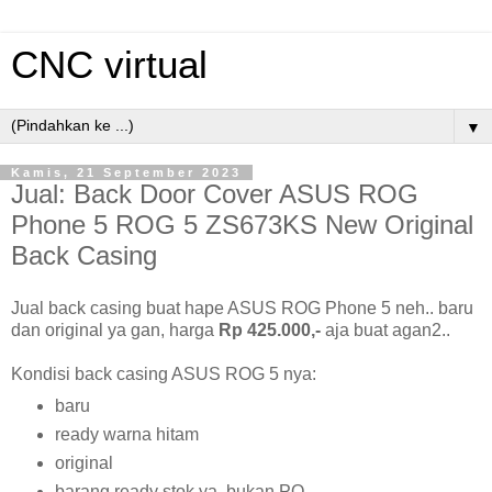
CNC virtual
▼
Kamis, 21 September 2023
Jual: Back Door Cover ASUS ROG
Phone 5 ROG 5 ZS673KS New Original
Back Casing
Jual back casing buat hape ASUS ROG Phone 5 neh.. baru
dan original ya gan, harga
Rp 425.000,-
aja buat agan2..
Kondisi back casing ASUS ROG 5 nya:
baru
ready warna hitam
original
barang ready stok ya, bukan PO