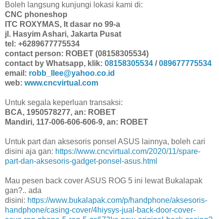
Boleh langsung kunjungi lokasi kami di:
CNC phoneshop
ITC ROXYMAS, lt dasar no 99-a
jl. Hasyim Ashari, Jakarta Pusat
tel: +6289677775534
contact person: ROBET (08158305534)
contact by Whatsapp, klik:
08158305534
/
089677775534
email:
robb_llee@yahoo.co.id
web:
www.cncvirtual.com
Untuk segala keperluan transaksi:
BCA, 1950578277, an: ROBET
Mandiri, 117-006-606-606-9, an: ROBET
Untuk part dan aksesoris ponsel ASUS lainnya, boleh cari
disini aja gan:
https://www.cncvirtual.com/2020/11/spare-
part-dan-aksesoris-gadget-ponsel-asus.html
Mau pesen back cover ASUS ROG 5 ini lewat Bukalapak
gan?.. ada
disini:
https://www.bukalapak.com/p/handphone/aksesoris-
handphone/casing-cover/4hiysys-jual-back-door-cover-