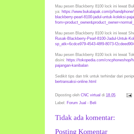
Mau pesen Blackberry 8100 lock ini lewat Buk
ya:
https://www.bukalapak.com/p/handphone/
blackberry-pearl-8100-jadul-untuk-koleksi-pa
from=product_owner&product_owner=normal_s
Mau pesen Blackberry 8100 lock ini lewat Sh
Rusak-Blackberry-Pearl-8100-Jadul-Untuk-Ko
sp_atk=6cdce979-4543-48f9-8073-f2cdeed90
Mau pesen Blackberry 8100 lock ini lewat Tok
disini:
https://tokopedia.com/cncphoneshop/ha
pajangan-kanibalan
Sedikit tips dan trik untuk terhindar dari peni
bertransaksi-online.html
Diposting oleh
CNC virtual
di
18.05
Label:
Forum Jual - Beli
Tidak ada komentar:
Posting Komentar