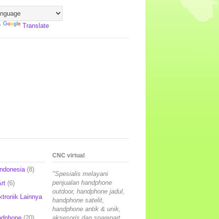
y
Translate
CNC virtual
Indonesia
(8)
"Spesialis melayani
penjualan handphone
rt
(6)
outdoor, handphone jadul,
ktronik Lainnya
handphone satelit,
handphone antik & unik,
ndphone
(20)
aksesoris dan sparepart,