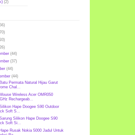
k)
(2)
66)
70)
93)
26)
ember
(44)
ember
(37)
ber
(44)
tember
(44)
 Batu Permata Natural Hijau Garut
rome Chal...
 Mouse Wireless Acer OMR050
4GHz Rechargeab...
 Silikon Hape Doogee S90 Outdoor
ck Soft S...
 Sarung Silikon Hape Doogee S90
ck Soft Si...
 Hape Rusak Nokia 5000 Jadul Untuk
eksi Pa...