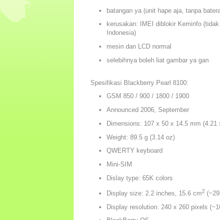
batangan ya (unit hape aja, tanpa bater
kerusakan: IMEI diblokir Keminfo (tidak 
Indonesia)
mesin dan LCD normal
selebihnya boleh liat gambar ya gan
Spesifikasi Blackberry Pearl 8100:
GSM 850 / 900 / 1800 / 1900
Announced 2006, September
Dimensions: 107 x 50 x 14.5 mm (4.21 x
Weight: 89.5 g (3.14 oz)
QWERTY keyboard
Mini-SIM
Dislay type: 65K colors
2
Display size: 2.2 inches, 15.6 cm
(~29
Display resolution: 240 x 260 pixels (~1