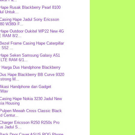
 Hape Rusak Blackberry Pearl 8100
ul Untuk...
 Casing Hape Jadul Sony Ericsson
80 W380i F...
 Hape Outdoor Oukitel WP22 New 4G
E RAM 8/2...
 Bezel Frame Casing Hape Caterpillar
 S52 ...
 Hape Seken Samsung Galaxy A51
 LTE RAM 6/1...
r Harga Dus Handphone Blackberry
 Dus Hape Blackberry BB Curve 9320
strong M...
fikasi Handphone dan Gadget
tWav
 Casing Hape Nokia 3230 Jadul New
kia Housing
 Pulpen Mewah Cross Classic Black
d Centur...
 Charger Ericsson R250 R250s Pro
s Jadul S...
: Back Door Cover ASUS ROG Phone