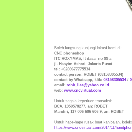
Boleh langsung kunjungi lokasi kami di:
CNC phoneshop
ITC ROXYMAS, lt dasar no 99-a
jl. Hasyim Ashari, Jakarta Pusat
tel: +6289677775534
contact person: ROBET (08158305534)
contact by Whatsapp, klik:
08158305534
/
0
email:
robb_llee@yahoo.co.id
web:
www.cncvirtual.com
Untuk segala keperluan transaksi:
BCA, 1950578277, an: ROBET
Mandiri, 117-006-606-606-9, an: ROBET
Untuk hape-hape rusak buat kanibalan, koleksi
https://www.cncvirtual.com/2014/11/handphon