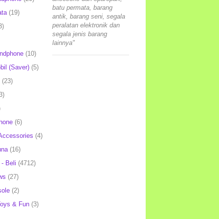
batu permata, barang
ata
(19)
antik, barang seni, segala
peralatan elektronik dan
3)
segala jenis barang
lainnya"
andphone
(10)
il (Saver)
(5)
(23)
3)
)
hone
(6)
Accessories
(4)
una
(16)
- Beli
(4712)
ws
(27)
ole
(2)
oys & Fun
(3)