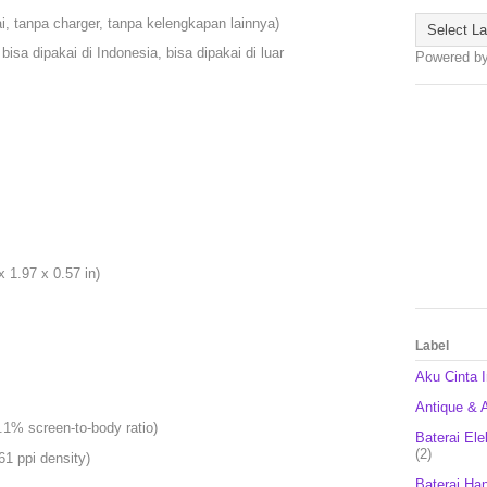
ai, tanpa charger, tanpa kelengkapan lainnya)
bisa dipakai di Indonesia, bisa dipakai di luar
Powered b
 1.97 x 0.57 in)
Label
Aku Cinta 
Antique & A
.1% screen-to-body ratio)
Baterai Ele
(2)
61 ppi density)
Baterai Ha