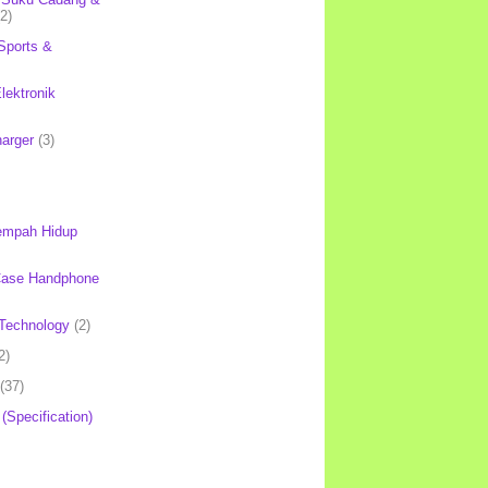
(2)
Sports &
lektronik
harger
(3)
mpah Hidup
Case Handphone
Technology
(2)
2)
(37)
 (Specification)