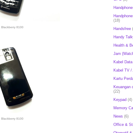
Handphone
Handphone 
(18)
Blackberry 8100
Handsfree
Handy Talk
Health & B
Jam (Watc
Kabel Data
Kabel TV /
Kartu Perd
Keuangan d
(22)
Keypad
(4)
Memory Ca
News
(6)
Blackberry 8100
Office & St
Otomotif &