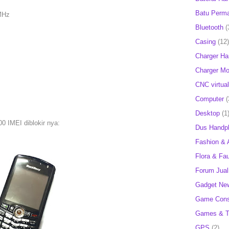
Batu Perm
MHz
Bluetooth
(
Casing
(12)
Charger H
Charger Mob
CNC virtual
Computer
(
Desktop
(1
0 IMEI diblokir nya:
Dus Handp
Fashion & 
Flora & Fa
Forum Jual 
Gadget Ne
Game Cons
Games & T
GPS
(2)