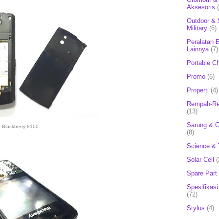
Aksesoris
Outdoor & 
Military
(6)
Peralatan E
Lainnya
(7)
Portable C
Promo
(6)
Properti
(4)
Rempah-Re
(13)
Sarung & 
Blackberry 8100
(8)
Science & 
Solar Cell
(
Spare Part
Spesifikasi
(72)
Stylus
(4)