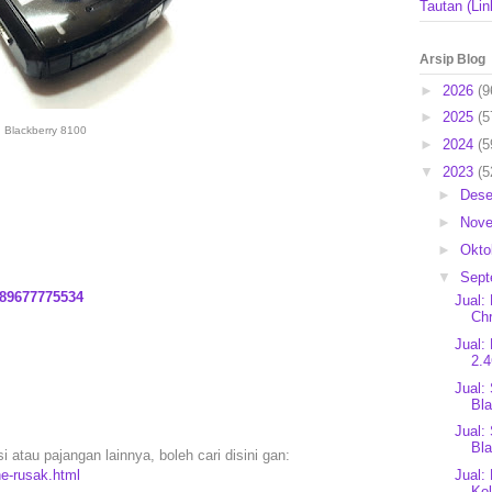
Tautan (Lin
Arsip Blog
►
2026
(9
►
2025
(5
Blackberry 8100
►
2024
(5
▼
2023
(5
►
Des
►
Nov
►
Okto
▼
Sep
89677775534
Jual:
Ch
Jual:
2.
Jual:
Bla
Jual:
Bla
 atau pajangan lainnya, boleh cari disini gan:
Jual:
e-rusak.html
Kol