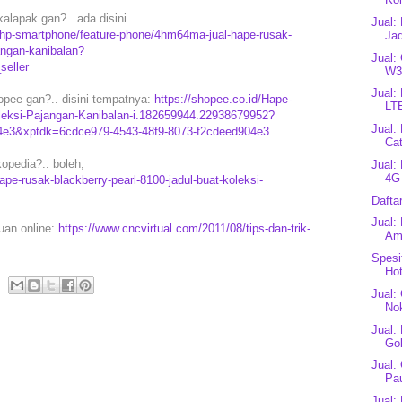
alapak gan?.. ada disini
Jual:
hp-smartphone/feature-phone/4hm64ma-jual-hape-rusak-
Jad
jangan-kanibalan?
Jual:
eller
W3
Jual:
opee gan?.. disini tempatnya:
https://shopee.co.id/Hape-
LT
leksi-Pajangan-Kanibalan-i.182659944.22938679952?
Jual:
4e3&xptdk=6cdce979-4543-48f9-8073-f2cdeed904e3
Cat
opedia?.. boleh,
Jual:
4G
pe-rusak-blackberry-pearl-8100-jadul-buat-koleksi-
Dafta
Jual:
puan online:
https://www.cncvirtual.com/2011/08/tips-dan-trik-
Am
Spesi
Ho
Jual:
No
Jual:
Gol
Jual:
Pau
Jual