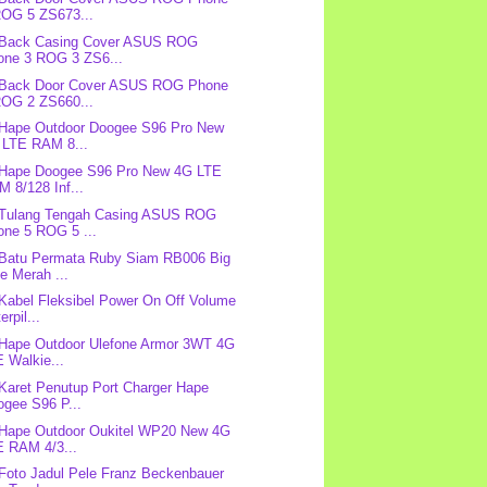
ROG 5 ZS673...
: Back Casing Cover ASUS ROG
one 3 ROG 3 ZS6...
: Back Door Cover ASUS ROG Phone
ROG 2 ZS660...
 Hape Outdoor Doogee S96 Pro New
 LTE RAM 8...
 Hape Doogee S96 Pro New 4G LTE
 8/128 Inf...
 Tulang Tengah Casing ASUS ROG
one 5 ROG 5 ...
 Batu Permata Ruby Siam RB006 Big
e Merah ...
 Kabel Fleksibel Power On Off Volume
erpil...
 Hape Outdoor Ulefone Armor 3WT 4G
 Walkie...
 Karet Penutup Port Charger Hape
ogee S96 P...
 Hape Outdoor Oukitel WP20 New 4G
E RAM 4/3...
 Foto Jadul Pele Franz Beckenbauer