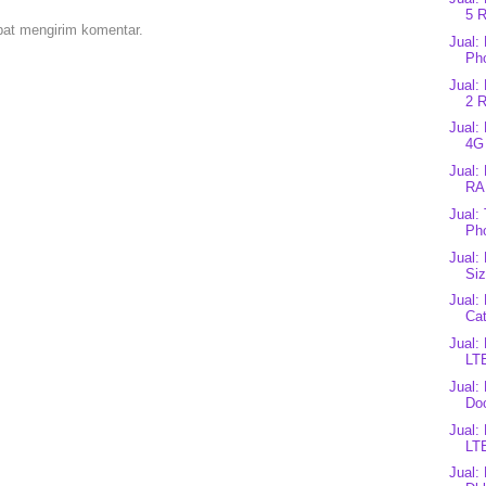
5 
pat mengirim komentar.
Jual
Ph
Jual
2 
Jual:
4G
Jual:
RAM
Jual:
Ph
Jual:
Siz
Jual:
Cat
Jual:
LTE
Jual:
Do
Jual:
LT
Jual: