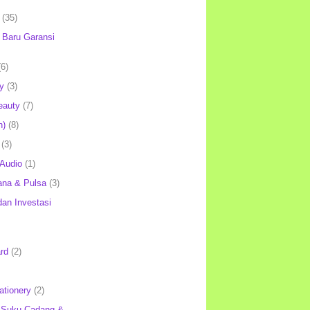
(35)
Baru Garansi
(6)
y
(3)
eauty
(7)
h)
(8)
(3)
 Audio
(1)
ana & Pulsa
(3)
an Investasi
rd
(2)
ationery
(2)
 Suku Cadang &