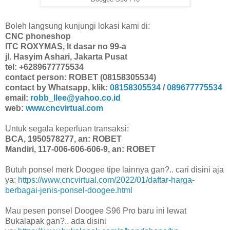
Boleh langsung kunjungi lokasi kami di:
CNC phoneshop
ITC ROXYMAS, lt dasar no 99-a
jl. Hasyim Ashari, Jakarta Pusat
tel: +6289677775534
contact person: ROBET (08158305534)
contact by Whatsapp, klik:
08158305534
/
089677775534
email:
robb_llee@yahoo.co.id
web:
www.cncvirtual.com
Untuk segala keperluan transaksi:
BCA, 1950578277, an: ROBET
Mandiri, 117-006-606-606-9, an: ROBET
Butuh ponsel merk Doogee tipe lainnya gan?.. cari disini aja
ya:
https://www.cncvirtual.com/2022/01/daftar-harga-
berbagai-jenis-ponsel-doogee.html
Mau pesen ponsel Doogee S96 Pro baru ini lewat
Bukalapak gan?.. ada disini