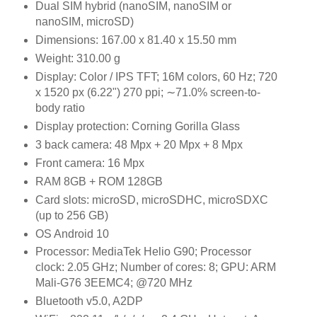
Dual SIM hybrid (nanoSIM, nanoSIM or
nanoSIM, microSD)
Dimensions: 167.00 x 81.40 x 15.50 mm
Weight: 310.00 g
Display: Color / IPS TFT; 16M colors, 60 Hz; 720
x 1520 px (6.22") 270 ppi; ∼71.0% screen-to-
body ratio
Display protection: Corning Gorilla Glass
3 back camera: 48 Mpx + 20 Mpx + 8 Mpx
Front camera: 16 Mpx
RAM 8GB + ROM 128GB
Card slots: microSD, microSDHC, microSDXC
(up to 256 GB)
OS Android 10
Processor: MediaTek Helio G90; Processor
clock: 2.05 GHz; Number of cores: 8; GPU: ARM
Mali-G76 3EEMC4; @720 MHz
Bluetooth v5.0, A2DP