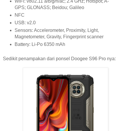
WiFi: v802.11 a/b/g/n/ac; 2.4 GHz; Hotspot; A-
GPS; GLONASS; Beidou; Galileo
NFC
USB: v2.0
Sensors: Accelerometer, Proximity, Light,
Magnetometer, Gravity, Fingerprint scanner
Battery: Li-Po 6350 mAh
Sedikit penampakan dari ponsel Doogee S96 Pro nya: