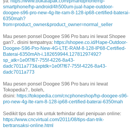
ya:
https://www.bukalapak.com/p/handphone/hp-
smartphone/hp-android/4h500um-jual-hape-outdoor-
doogee-s96-pro-new-4g-lte-ram-8-128-ip68-certified-baterai-
6350mah?
from=product_owner&product_owner=normal_seller
Mau pesen ponsel Doogee S96 Pro baru ini lewat Shopee
gan?.. disini tempatnya:
https://shopee.co.id/Hape-Outdoor-
Doogee-S96-Pro-New-4G-LTE-RAM-8-128-IP68-Certified-
Baterai-6350mAh-i.182659944.12781297492?
sp_atk=1e0f7f67-755f-4226-8a43-
dadc7011a773&xptdk=1e0f7f67-755f-4226-8a43-
dadc7011a773
Mau pesen ponsel Doogee S96 Pro baru ini lewat
Tokopedia?.. boleh,
disini:
https://tokopedia.com/cncphoneshop/hp-doogee-s96-
pro-new-4g-lte-ram-8-128-ip68-certified-baterai-6350mah
Sedikit tips dan trik untuk terhindar dari penipuan online:
https://www.cncvirtual.com/2011/08/tips-dan-trik-
bertransaksi-online.html