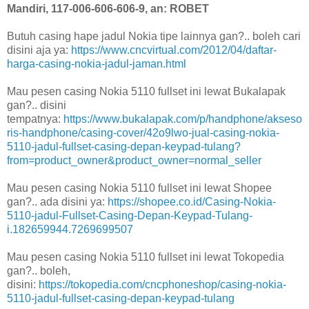
Mandiri, 117-006-606-606-9, an: ROBET
Butuh casing hape jadul Nokia tipe lainnya gan?.. boleh cari
disini aja ya:
https://www.cncvirtual.com/2012/04/daftar-
harga-casing-nokia-jadul-jaman.html
Mau pesen casing Nokia 5110 fullset ini lewat Bukalapak
gan?.. disini
tempatnya:
https://www.bukalapak.com/p/handphone/akseso
ris-handphone/casing-cover/42o9lwo-jual-casing-nokia-
5110-jadul-fullset-casing-depan-keypad-tulang?
from=product_owner&product_owner=normal_seller
Mau pesen casing Nokia 5110 fullset ini lewat Shopee
gan?.. ada disini ya:
https://shopee.co.id/Casing-Nokia-
5110-jadul-Fullset-Casing-Depan-Keypad-Tulang-
i.182659944.7269699507
Mau pesen casing Nokia 5110 fullset ini lewat Tokopedia
gan?.. boleh,
disini:
https://tokopedia.com/cncphoneshop/casing-nokia-
5110-jadul-fullset-casing-depan-keypad-tulang