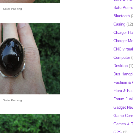
Batu Perm
Solar Padang
Bluetooth
(
Casing
(12)
Charger H
Charger Mob
CNC virtual
Computer
(
Desktop
(1
Dus Handp
Fashion & 
Flora & Fa
Forum Jual 
Solar Padang
Gadget Ne
Game Cons
Games & T
GPS
(2)