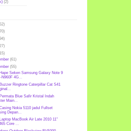
k)
(2)
62)
70)
94)
27)
15)
ember
(61)
ember
(55)
 Hape Seken Samsung Galaxy Note 9
-N960F 4G...
 Buzzer Ringtone Caterpillar Cat S41
ginal...
 Permata Blue Safir Kristal Indah
ter Main...
 Casing Nokia 5110 jadul Fullset
sing Depan...
 Laptop MacBook Air Late 2010 11"
65 Core ...
 Hape Outdoor Blackview BV5000