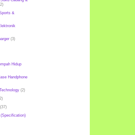
(2)
Sports &
lektronik
harger
(3)
mpah Hidup
Case Handphone
Technology
(2)
2)
(37)
 (Specification)