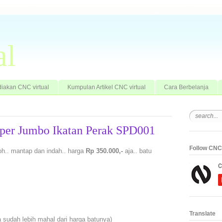
al
iakan CNC virtual
Kumpulan Artikel CNC virtual
Cara Berbelanja
uper Jumbo Ikatan Perak SPD001
Follow CNC 
loh.. mantap dan indah.. harga
Rp 350.000,-
aja.. batu
Translate
 sudah lebih mahal dari harga batunya)