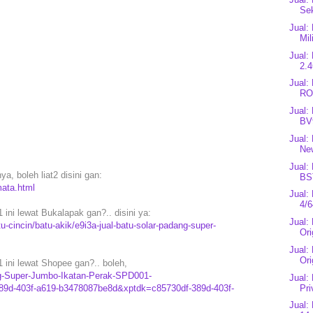
Se
Jual:
Mil
Jual:
2.4
Jual
RO
Jual:
BV
Jual:
Ne
Jual:
a, boleh liat2 disini gan:
BS
mata.html
Jual
4/6
ni lewat Bukalapak gan?.. disini ya:
Jual:
-cincin/batu-akik/e9i3a-jual-batu-solar-padang-super-
Ori
Jual:
Ori
ni lewat Shopee gan?.. boleh,
ng-Super-Jumbo-Ikatan-Perak-SPD001-
Jual:
89d-403f-a619-b3478087be8d&xptdk=c85730df-389d-403f-
Pri
Jual: