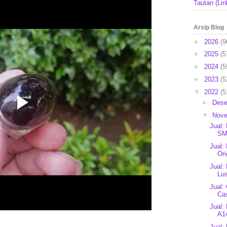
Tautan (Lin
Arsip Blog
►
2026
(9
►
2025
(5
►
2024
(5
►
2023
(5
▼
2022
(5
►
Des
▼
Nov
Jual:
SM
Jual:
Ori
Jual:
Lus
Jual:
Ca
Jual:
A14
Jual: