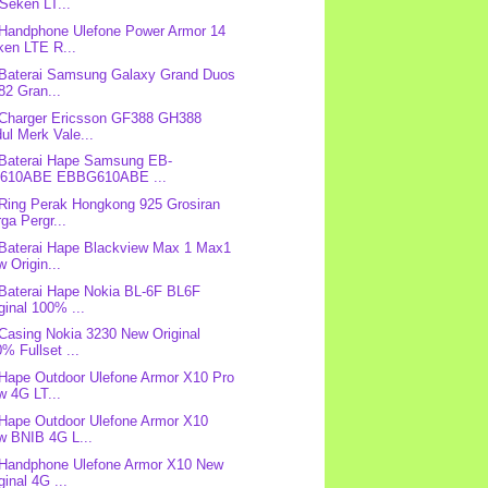
Seken LT...
 Handphone Ulefone Power Armor 14
ken LTE R...
 Baterai Samsung Galaxy Grand Duos
82 Gran...
 Charger Ericsson GF388 GH388
ul Merk Vale...
 Baterai Hape Samsung EB-
610ABE EBBG610ABE ...
 Ring Perak Hongkong 925 Grosiran
ga Pergr...
 Baterai Hape Blackview Max 1 Max1
 Origin...
 Baterai Hape Nokia BL-6F BL6F
ginal 100% ...
 Casing Nokia 3230 New Original
% Fullset ...
 Hape Outdoor Ulefone Armor X10 Pro
w 4G LT...
 Hape Outdoor Ulefone Armor X10
w BNIB 4G L...
 Handphone Ulefone Armor X10 New
ginal 4G ...