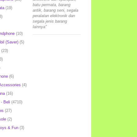
batu permata, barang
ata
(19)
antik, barang seni, segala
peralatan elektronik dan
3)
segala jenis barang
lainnya"
andphone
(10)
il (Saver)
(5)
(23)
3)
)
hone
(6)
Accessories
(4)
una
(16)
- Beli
(4710)
ws
(27)
ole
(2)
oys & Fun
(3)