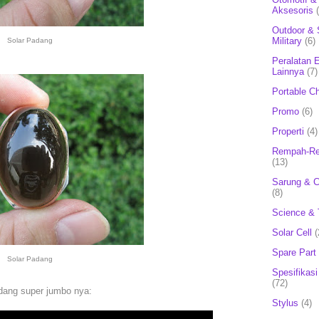
Aksesoris
Outdoor & 
Military
(6)
Solar Padang
Peralatan E
Lainnya
(7)
Portable C
Promo
(6)
Properti
(4)
Rempah-Re
(13)
Sarung & 
(8)
Science & 
Solar Cell
(
Spare Part
Solar Padang
Spesifikasi
(72)
adang super jumbo nya:
Stylus
(4)