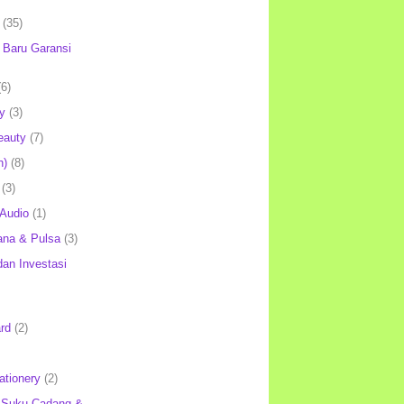
(35)
Baru Garansi
(6)
y
(3)
eauty
(7)
h)
(8)
(3)
 Audio
(1)
ana & Pulsa
(3)
an Investasi
rd
(2)
ationery
(2)
 Suku Cadang &