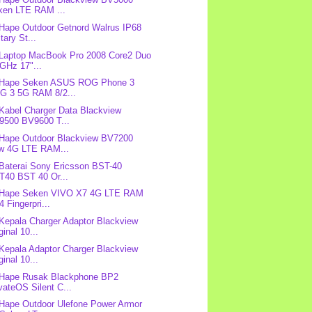
ken LTE RAM ...
 Hape Outdoor Getnord Walrus IP68
itary St...
 Laptop MacBook Pro 2008 Core2 Duo
GHz 17"...
: Hape Seken ASUS ROG Phone 3
G 3 5G RAM 8/2...
 Kabel Charger Data Blackview
9500 BV9600 T...
 Hape Outdoor Blackview BV7200
w 4G LTE RAM...
 Baterai Sony Ericsson BST-40
T40 BST 40 Or...
: Hape Seken VIVO X7 4G LTE RAM
4 Fingerpri...
 Kepala Charger Adaptor Blackview
ginal 10...
 Kepala Adaptor Charger Blackview
ginal 10...
 Hape Rusak Blackphone BP2
vateOS Silent C...
 Hape Outdoor Ulefone Power Armor