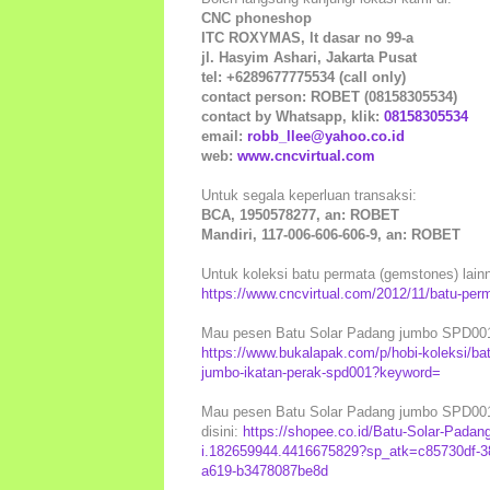
CNC phoneshop
ITC ROXYMAS, lt dasar no 99-a
jl. Hasyim Ashari, Jakarta Pusat
tel: +6289677775534 (call only)
contact person: ROBET (08158305534)
contact by Whatsapp, klik:
08158305534
email:
robb_llee@yahoo.co.id
web:
www.cncvirtual.com
Untuk segala keperluan transaksi:
BCA, 1950578277, an: ROBET
Mandiri, 117-006-606-606-9, an: ROBET
Untuk koleksi batu permata (gemstones) lainny
https://www.cncvirtual.com/2012/11/batu-per
Mau pesen Batu Solar Padang jumbo SPD001 i
https://www.bukalapak.com/p/hobi-koleksi/batu
jumbo-ikatan-perak-spd001?keyword=
Mau pesen Batu Solar Padang jumbo SPD001 i
disini:
https://shopee.co.id/Batu-Solar-Pada
i.182659944.4416675829?sp_atk=c85730df-3
a619-b3478087be8d