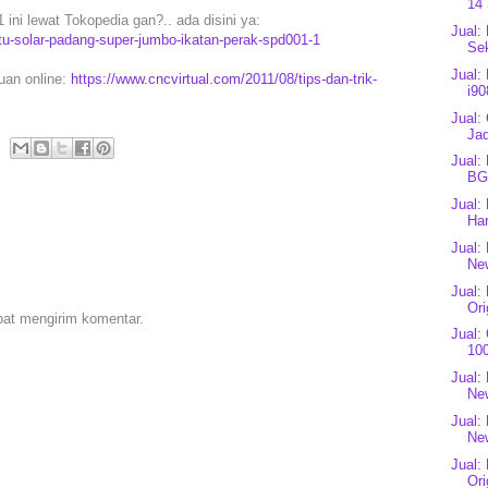
14 
i lewat Tokopedia gan?.. ada disini ya:
Jual:
u-solar-padang-super-jumbo-ikatan-perak-spd001-1
Se
Jual:
puan online:
https://www.cncvirtual.com/2011/08/tips-dan-trik-
i90
Jual:
Jad
Jual:
BG
Jual:
Har
Jual:
New
Jual:
Ori
pat mengirim komentar.
Jual:
100
Jual:
Ne
Jual:
Ne
Jual:
Ori