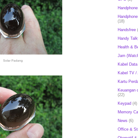
Handphone
Handphone 
(18)
Handsfree
Handy Talk
Health & B
Jam (Watc
Solar Padang
Kabel Data
Kabel TV /
Kartu Perd
Keuangan d
(22)
Keypad
(4)
Memory Ca
News
(6)
Office & St
Otomotif &