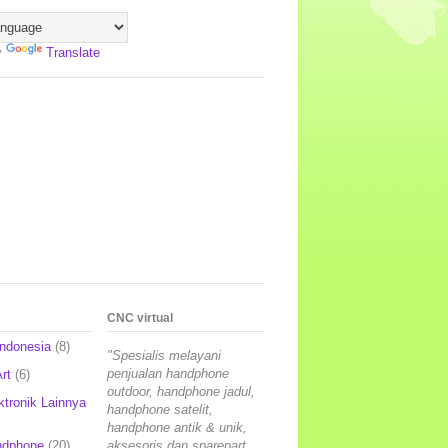
y
Translate
CNC virtual
Indonesia
(8)
"Spesialis melayani
penjualan handphone
rt
(6)
outdoor, handphone jadul,
ktronik Lainnya
handphone satelit,
handphone antik & unik,
ndphone
(20)
aksesoris dan sparepart,