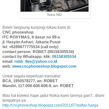
Nokia N82
Boleh langsung kunjungi lokasi kami di:
CNC phoneshop
ITC ROXYMAS, lt dasar no 99-a
jl. Hasyim Ashari, Jakarta Pusat
tel: +6289677775534 (call only)
contact person: ROBET (08158305534)
contact by Whatsapp, klik:
08158305534
email:
robb_llee@yahoo.co.id
web:
www.cncphoneshop.blogspot.com
Untuk segala keperluan transaksi:
BCA, 1950578277, an: ROBET
Mandiri, 117-006-606-606-9, an: ROBET
Mau liat koleksi hape jadul Nokia kami lainnya gan?.. disini
tempatnya ya:
http://cncphoneshop.blogspot.com/2011/07/daftar-harga-