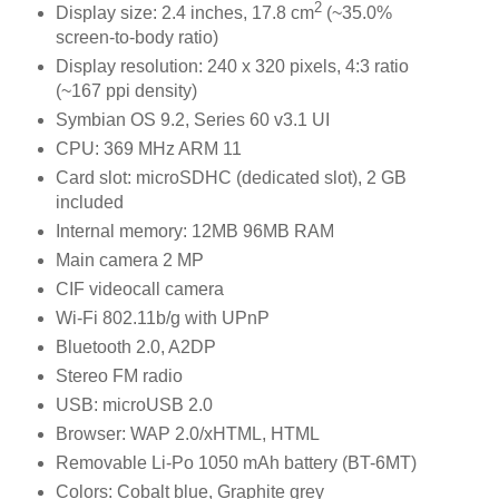
2
Display size: 2.4 inches, 17.8 cm
(~35.0%
screen-to-body ratio)
Display resolution: 240 x 320 pixels, 4:3 ratio
(~167 ppi density)
Symbian OS 9.2, Series 60 v3.1 UI
CPU: 369 MHz ARM 11
Card slot: microSDHC (dedicated slot), 2 GB
included
Internal memory: 12MB 96MB RAM
Main camera 2 MP
CIF videocall camera
Wi-Fi 802.11b/g with UPnP
Bluetooth 2.0, A2DP
Stereo FM radio
USB: microUSB 2.0
Browser: WAP 2.0/xHTML, HTML
Removable Li-Po 1050 mAh battery (BT-6MT)
Colors: Cobalt blue, Graphite grey