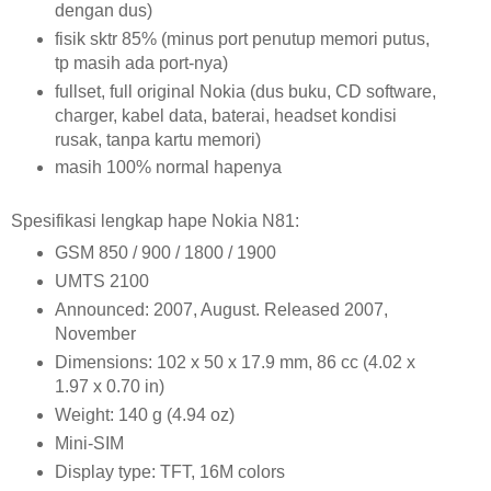
dengan dus)
fisik sktr 85% (minus port penutup memori putus,
tp masih ada port-nya)
fullset, full original Nokia (dus buku, CD software,
charger, kabel data, baterai, headset kondisi
rusak, tanpa kartu memori)
masih 100% normal hapenya
Spesifikasi lengkap hape Nokia N81:
GSM 850 / 900 / 1800 / 1900
UMTS 2100
Announced: 2007, August. Released 2007,
November
Dimensions: 102 x 50 x 17.9 mm, 86 cc (4.02 x
1.97 x 0.70 in)
Weight: 140 g (4.94 oz)
Mini-SIM
Display type: TFT, 16M colors