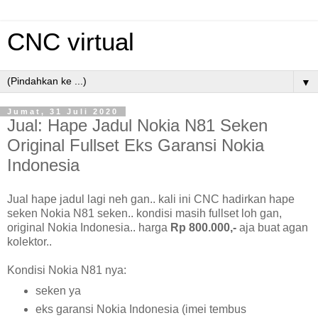
CNC virtual
▼
Jumat, 31 Juli 2020
Jual: Hape Jadul Nokia N81 Seken
Original Fullset Eks Garansi Nokia
Indonesia
Jual hape jadul lagi neh gan.. kali ini CNC hadirkan hape
seken Nokia N81 seken.. kondisi masih fullset loh gan,
original Nokia Indonesia.. harga
Rp 800.000,-
aja buat agan
kolektor..
Kondisi Nokia N81 nya:
seken ya
eks garansi Nokia Indonesia (imei tembus