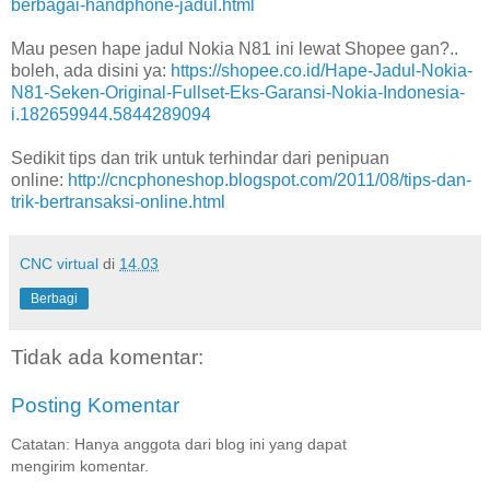
berbagai-handphone-jadul.html
Mau pesen hape jadul Nokia N81 ini lewat Shopee gan?..
boleh, ada disini ya:
https://shopee.co.id/Hape-Jadul-Nokia-
N81-Seken-Original-Fullset-Eks-Garansi-Nokia-Indonesia-
i.182659944.5844289094
Sedikit tips dan trik untuk terhindar dari penipuan
online:
http://cncphoneshop.blogspot.com/2011/08/tips-dan-
trik-bertransaksi-online.html
CNC virtual
di
14.03
Berbagi
Tidak ada komentar:
Posting Komentar
Catatan: Hanya anggota dari blog ini yang dapat
mengirim komentar.