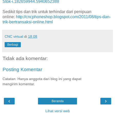
Stok-i.182659944.5940652388
Sedikit tips dan trik untuk terhindar dari penipuan
online:
http://cncphoneshop.blogspot.com/2011/08/tips-dan-
trik-bertransaksi-online.html
CNC virtual
di
18.08
Berbagi
Tidak ada komentar:
Posting Komentar
Catatan: Hanya anggota dari blog ini yang dapat
mengirim komentar.
‹
›
Beranda
Lihat versi web