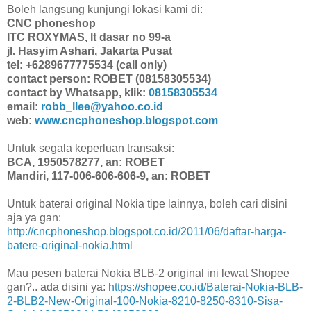
Boleh langsung kunjungi lokasi kami di:
CNC phoneshop
ITC ROXYMAS, lt dasar no 99-a
jl. Hasyim Ashari, Jakarta Pusat
tel: +6289677775534 (call only)
contact person: ROBET (08158305534)
contact by Whatsapp, klik:
08158305534
email:
robb_llee@yahoo.co.id
web:
www.cncphoneshop.blogspot.com
Untuk segala keperluan transaksi:
BCA, 1950578277, an: ROBET
Mandiri, 117-006-606-606-9, an: ROBET
Untuk baterai original Nokia tipe lainnya, boleh cari disini
aja ya gan:
http://cncphoneshop.blogspot.co.id/2011/06/daftar-harga-
batere-original-nokia.html
Mau pesen baterai Nokia BLB-2 original ini lewat Shopee
gan?.. ada disini ya:
https://shopee.co.id/Baterai-Nokia-BLB-
2-BLB2-New-Original-100-Nokia-8210-8250-8310-Sisa-