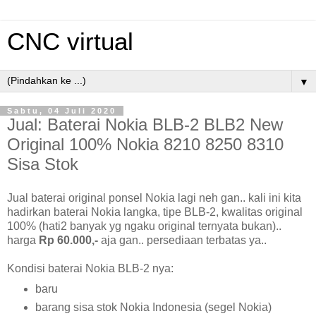
CNC virtual
▼
Sabtu, 04 Juli 2020
Jual: Baterai Nokia BLB-2 BLB2 New
Original 100% Nokia 8210 8250 8310
Sisa Stok
Jual baterai original ponsel Nokia lagi neh gan.. kali ini kita
hadirkan baterai Nokia langka, tipe BLB-2, kwalitas original
100% (hati2 banyak yg ngaku original ternyata bukan)..
harga
Rp 60.000,-
aja gan.. persediaan terbatas ya..
Kondisi baterai Nokia BLB-2 nya:
baru
barang sisa stok Nokia Indonesia (segel Nokia)