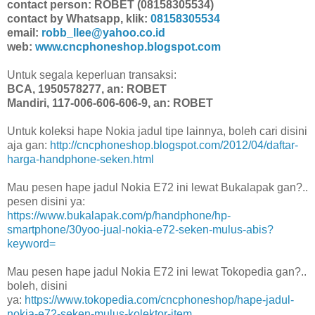
contact person: ROBET (08158305534)
contact by Whatsapp, klik:
08158305534
email:
robb_llee@yahoo.co.id
web:
www.cncphoneshop.blogspot.com
Untuk segala keperluan transaksi:
BCA, 1950578277, an: ROBET
Mandiri, 117-006-606-606-9, an: ROBET
Untuk koleksi hape Nokia jadul tipe lainnya, boleh cari disini
aja gan:
http://cncphoneshop.blogspot.com/2012/04/daftar-
harga-handphone-seken.html
Mau pesen hape jadul Nokia E72 ini lewat Bukalapak gan?..
pesen disini ya:
https://www.bukalapak.com/p/handphone/hp-
smartphone/30yoo-jual-nokia-e72-seken-mulus-abis?
keyword=
Mau pesen hape jadul Nokia E72 ini lewat Tokopedia gan?..
boleh, disini
ya:
https://www.tokopedia.com/cncphoneshop/hape-jadul-
nokia-e72-seken-mulus-kolektor-item