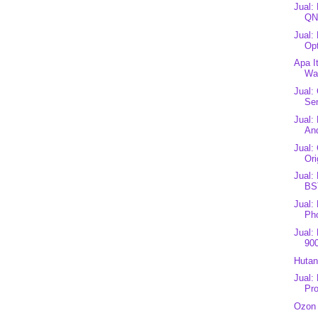
Jual:
QN
Jual:
Op
Apa I
Wa
Jual:
Sen
Jual:
And
Jual:
Ori
Jual:
BST
Jual:
Ph
Jual:
900
Hutan
Jual:
Pro
Ozon