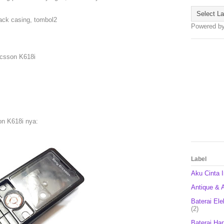
back casing, tombol2
Powered b
icsson K618i
on K618i nya:
Label
Aku Cinta 
Antique & A
Baterai Ele
(2)
Baterai Ha