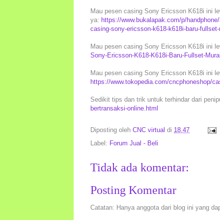
Mau pesen casing Sony Ericsson K618i ini lew
ya:
https://www.bukalapak.com/p/handphone/
casing-sony-ericsson-k618-k618i-baru-fulls
Mau pesen casing Sony Ericsson K618i ini le
Sony-Ericsson-K618-K618i-Baru-Fullset-Mur
Mau pesen casing Sony Ericsson K618i ini le
https://www.tokopedia.com/cncphoneshop/casi
Sedikit tips dan trik untuk terhindar dari peni
bertransaksi-online.html
Diposting oleh
CNC virtual
di
18.47
Label:
Forum Jual - Beli
Tidak ada komentar:
Posting Komentar
Catatan: Hanya anggota dari blog ini yang da