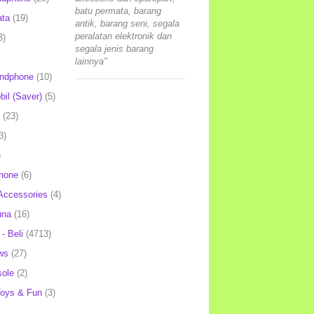
batu permata, barang
ata
(19)
antik, barang seni, segala
peralatan elektronik dan
3)
segala jenis barang
lainnya"
andphone
(10)
il (Saver)
(5)
(23)
3)
)
hone
(6)
Accessories
(4)
una
(16)
- Beli
(4713)
ws
(27)
ole
(2)
oys & Fun
(3)