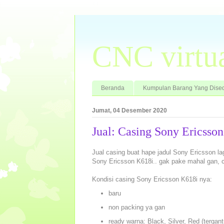
CNC virtu
Beranda
Kumpulan Barang Yang Dised
Jumat, 04 Desember 2020
Jual: Casing Sony Ericsso
Jual casing buat hape jadul Sony Ericsson lagi
Sony Ericsson K618i.. gak pake mahal gan,
Kondisi casing Sony Ericsson K618i nya:
baru
non packing ya gan
ready warna: Black, Silver, Red (tergan