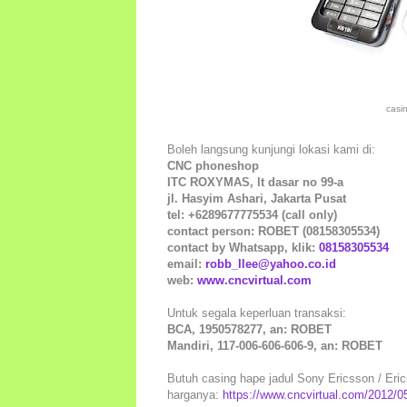
casi
Boleh langsung kunjungi lokasi kami di:
CNC phoneshop
ITC ROXYMAS, lt dasar no 99-a
jl. Hasyim Ashari, Jakarta Pusat
tel: +6289677775534 (call only)
contact person: ROBET (08158305534)
contact by Whatsapp, klik:
08158305534
email:
robb_llee@yahoo.co.id
web:
www.cncvirtual.com
Untuk segala keperluan transaksi:
BCA, 1950578277, an: ROBET
Mandiri, 117-006-606-606-9, an: ROBET
Butuh casing hape jadul Sony Ericsson / Erics
harganya:
https://www.cncvirtual.com/2012/05