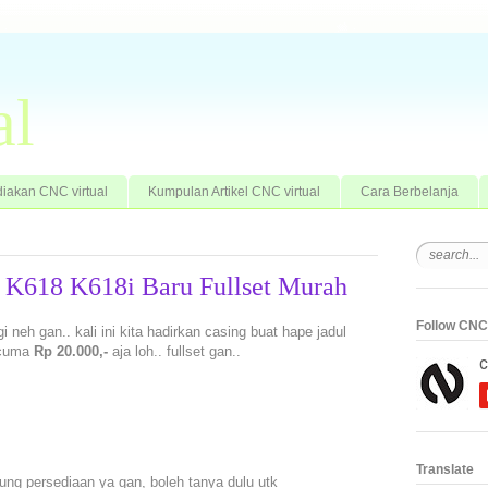
al
iakan CNC virtual
Kumpulan Artikel CNC virtual
Cara Berbelanja
n K618 K618i Baru Fullset Murah
Follow CNC 
 neh gan.. kali ini kita hadirkan casing buat hape jadul
 cuma
Rp 20.000,-
aja loh.. fullset gan..
Translate
tung persediaan ya gan, boleh tanya dulu utk