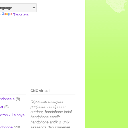
y
Translate
CNC virtual
Indonesia
(8)
"Spesialis melayani
penjualan handphone
rt
(6)
outdoor, handphone jadul,
ktronik Lainnya
handphone satelit,
handphone antik & unik,
ndphone
(20)
aksesoris dan sparepart,