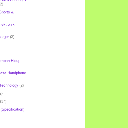
(2)
Sports &
lektronik
harger
(3)
mpah Hidup
Case Handphone
Technology
(2)
2)
(37)
 (Specification)