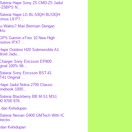
 Baterai Hape Sony Z5 CMD-Z5 Jadul
-Z5BPS N...
 Baterai Hape LG BL-53QH BL53QH
timus L9 P7...
tu Waktu? Mari Bermain Dengan
ktu
 GPS Garmin eTrex 10 New High
sitive IPX7 ...
 Hape Outdoor H20 Submersible A1
roid Jadu...
 Charger Sony Ericsson EP800
ginal 100% Mi...
 Baterai Sony Ericsson BST-41
41 Original ...
 Hape Jadul Nokia 2700 Classic
onebook 1000...
 Baterai Blackberry BB M-S1 MS1
0 9700 978...
 dan Kehidupan
 Baterai Nexian G900 GMTech With IC
tectio...
 dan Kehidupan