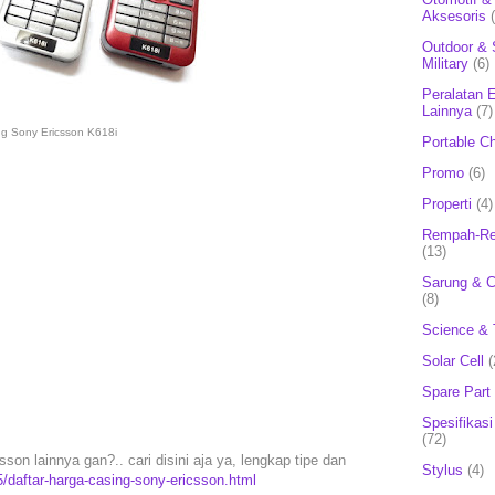
Aksesoris
Outdoor & 
Military
(6)
Peralatan E
Lainnya
(7)
ng Sony Ericsson K618i
Portable C
Promo
(6)
Properti
(4)
Rempah-Re
(13)
Sarung & 
(8)
Science & 
Solar Cell
(
Spare Part
Spesifikasi
(72)
son lainnya gan?.. cari disini aja ya, lengkap tipe dan
Stylus
(4)
/daftar-harga-casing-sony-ericsson.html