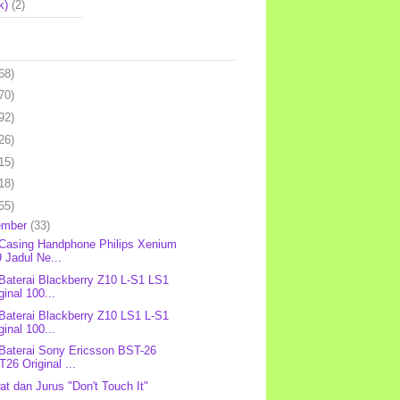
k)
(2)
68)
70)
92)
26)
15)
18)
65)
ember
(33)
 Casing Handphone Philips Xenium
 Jadul Ne...
 Baterai Blackberry Z10 L-S1 LS1
ginal 100...
 Baterai Blackberry Z10 LS1 L-S1
ginal 100...
 Baterai Sony Ericsson BST-26
26 Original ...
at dan Jurus "Don't Touch It"