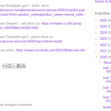
Tautan (Lin
at Bukalapak gan?.. boleh, disini
aksesoris-handphone/aksesoris-lainnya-2645/2zhq16m-jual-
Arsip Blog
et-murah?from=product_owner&product_owner=normal_seller
►
2026
(9
wat Shopee?.. ada disini ya:
https://shopee.co.id/Casing-
►
2025
(5
ah-i.182659944.6420972443
►
2024
(5
wat Tokopedia gan?.. pesen disini ya:
►
2023
(5
ng-sony-ericsson-k618i-baru-fullset-murah
►
2022
(5
puan online:
https://www.cncvirtual.com/2011/08/tips-dan-trik-
►
2021
(4
▼
2020
(4
▼
Des
Jual:
939
Jual:
Ori
Jual:
Ori
Jual:
BST
pat mengirim komentar.
Jeraw