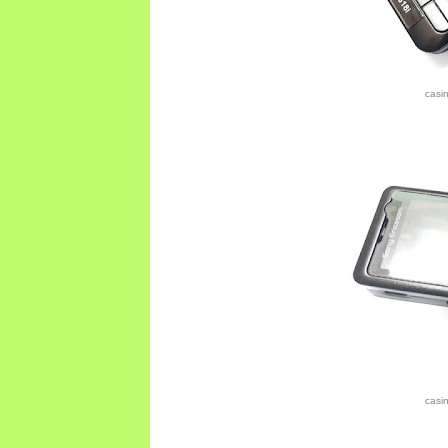
casi
casi