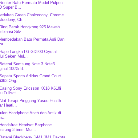
 Senter Batu Permata Model Pulpen
D Super B...
edakan Green Chalcedony, Chrome
lcedony, Ch...
 Ring Perak Hongkong 925 Mewah
binasi Silv...
Membedakan Batu Permata Asli Dan
lsu
 Hape Langka LG GD900 Crystal
ul Seken Mul...
 Baterai Samsung Note 3 Note3
ginal 100% B...
 Sepatu Sports Adidas Grand Court
393 Orig...
 Casing Sony Ericsson K618 K618i
u Fullset...
 Alat Terapi Pinggang Yosoo Health
r Heati...
lan Handphone Aneh dan Antik di
nia
 Handsfree Headset Earphone
msung 3.5mm Mur...
 Baterai Blackberry J-M1 JM1 Dakota