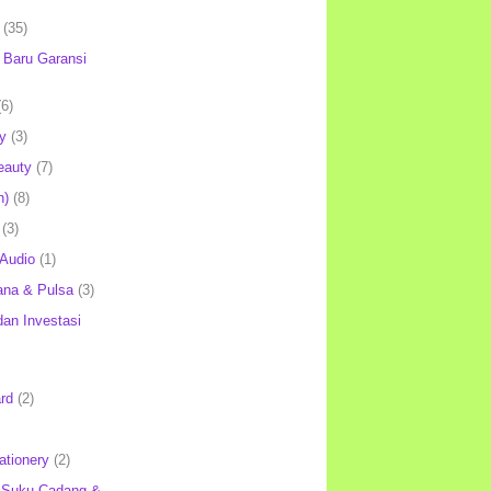
(35)
Baru Garansi
(6)
y
(3)
eauty
(7)
h)
(8)
(3)
 Audio
(1)
ana & Pulsa
(3)
an Investasi
rd
(2)
ationery
(2)
 Suku Cadang &