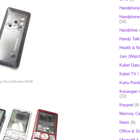
Handphone
Handphone 
(18)
Handsfree
Handy Talk
Health & B
Jam (Watc
Kabel Data
Kabel TV /
ng Sony Ericsson K618i
Kartu Perd
Keuangan d
(22)
Keypad
(4)
Memory Ca
News
(6)
Office & St
Otomotif &