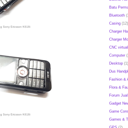
Batu Perm
Bluetooth
(
Casing
(12)
ng Sony Ericsson K618i
Charger H
Charger Mob
CNC virtual
Computer
(
Desktop
(1
Dus Handp
Fashion & 
Flora & Fa
Forum Jual 
Gadget Ne
Game Cons
ng Sony Ericsson K618i
Games & T
GPS
(2)