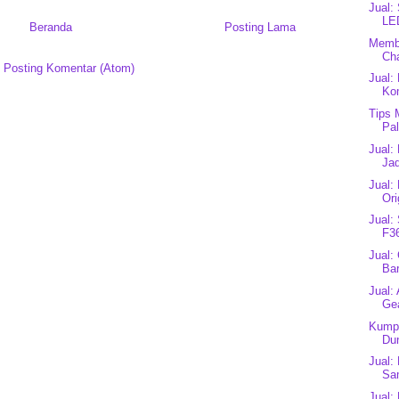
Jual:
LE
Beranda
Posting Lama
Memb
Cha
:
Posting Komentar (Atom)
Jual:
Kom
Tips 
Pa
Jual:
Jad
Jual:
Ori
Jual:
F36
Jual:
Bar
Jual:
Gea
Kumpu
Du
Jual:
Sa
Jual: