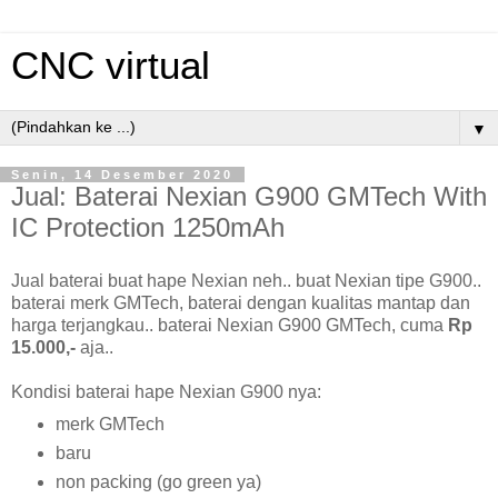
CNC virtual
▼
Senin, 14 Desember 2020
Jual: Baterai Nexian G900 GMTech With
IC Protection 1250mAh
Jual baterai buat hape Nexian neh.. buat Nexian tipe G900..
baterai merk GMTech, baterai dengan kualitas mantap dan
harga terjangkau.. baterai Nexian G900 GMTech, cuma
Rp
15.000,-
aja..
Kondisi baterai hape Nexian G900 nya:
merk GMTech
baru
non packing (go green ya)