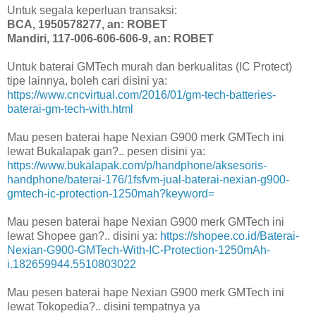
Untuk segala keperluan transaksi:
BCA, 1950578277, an: ROBET
Mandiri, 117-006-606-606-9, an: ROBET
Untuk baterai GMTech murah dan berkualitas (IC Protect)
tipe lainnya, boleh cari disini ya:
https://www.cncvirtual.com/2016/01/gm-tech-batteries-
baterai-gm-tech-with.html
Mau pesen baterai hape Nexian G900 merk GMTech ini
lewat Bukalapak gan?.. pesen disini ya:
https://www.bukalapak.com/p/handphone/aksesoris-
handphone/baterai-176/1fsfvm-jual-baterai-nexian-g900-
gmtech-ic-protection-1250mah?keyword=
Mau pesen baterai hape Nexian G900 merk GMTech ini
lewat Shopee gan?.. disini ya:
https://shopee.co.id/Baterai-
Nexian-G900-GMTech-With-IC-Protection-1250mAh-
i.182659944.5510803022
Mau pesen baterai hape Nexian G900 merk GMTech ini
lewat Tokopedia?.. disini tempatnya ya