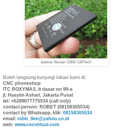
baterai Nexian G900 GMTech
Boleh langsung kunjungi lokasi kami di:
CNC phoneshop
ITC ROXYMAS, lt dasar no 99-a
jl. Hasyim Ashari, Jakarta Pusat
tel: +6289677775534 (call only)
contact person: ROBET (08158305534)
contact by Whatsapp, klik:
08158305534
email:
robb_llee@yahoo.co.id
web:
www.cncvirtual.com