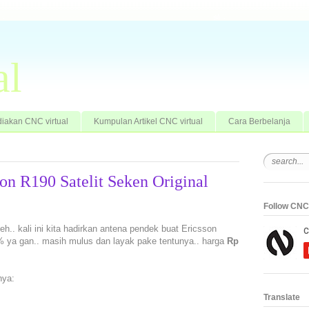
al
iakan CNC virtual
Kumpulan Artikel CNC virtual
Cara Berbelanja
on R190 Satelit Seken Original
Follow CNC 
eh.. kali ini kita hadirkan antena pendek buat Ericsson
00% ya gan.. masih mulus dan layak pake tentunya.. harga
Rp
nya:
Translate