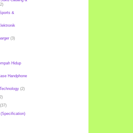
(2)
Sports &
lektronik
harger
(3)
mpah Hidup
Case Handphone
Technology
(2)
2)
(37)
 (Specification)