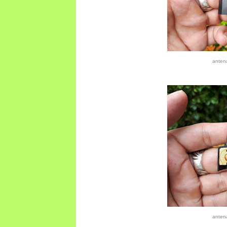
anten
anten