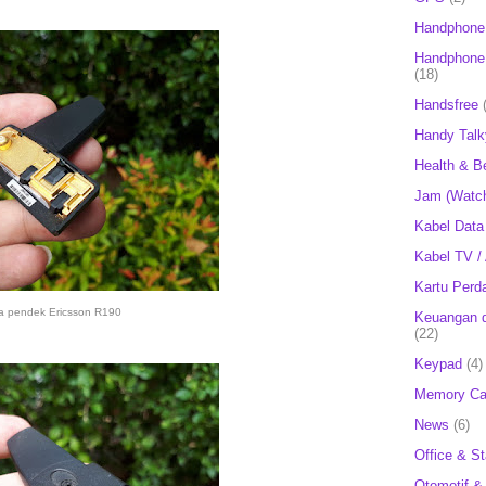
Handphone
Handphone 
(18)
Handsfree
Handy Talk
Health & B
Jam (Watc
Kabel Data
Kabel TV /
Kartu Perd
a pendek Ericsson R190
Keuangan d
(22)
Keypad
(4)
Memory Ca
News
(6)
Office & St
Otomotif &