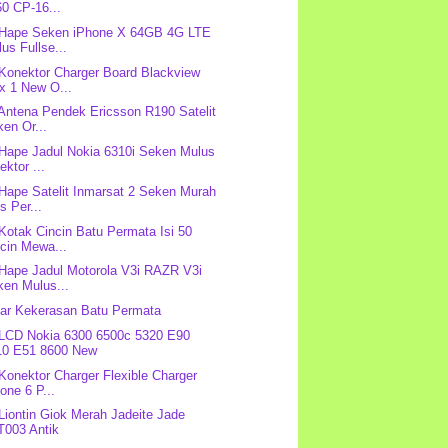
0 CP-16...
 Hape Seken iPhone X 64GB 4G LTE
us Fullse...
 Konektor Charger Board Blackview
x 1 New O...
 Antena Pendek Ericsson R190 Satelit
en Or...
 Hape Jadul Nokia 6310i Seken Mulus
ektor ...
 Hape Satelit Inmarsat 2 Seken Murah
s Per...
 Kotak Cincin Batu Permata Isi 50
cin Mewa...
 Hape Jadul Motorola V3i RAZR V3i
ken Mulus...
ar Kekerasan Batu Permata
 LCD Nokia 6300 6500c 5320 E90
10 E51 8600 New
 Konektor Charger Flexible Charger
one 6 P...
 Liontin Giok Merah Jadeite Jade
T003 Antik