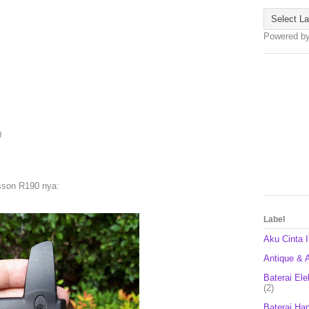
Powered b
0
sson R190 nya:
Label
Aku Cinta 
Antique & A
Baterai Ele
(2)
Baterai Ha