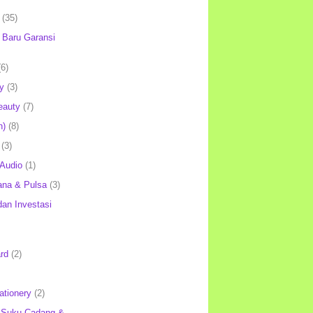
(35)
Baru Garansi
(6)
y
(3)
eauty
(7)
h)
(8)
(3)
 Audio
(1)
ana & Pulsa
(3)
an Investasi
rd
(2)
ationery
(2)
 Suku Cadang &