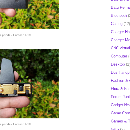
Batu Perm
Bluetooth
(
Casing
(12)
Charger H
a pendek Ericsson R190
Charger Mob
CNC virtual
Computer
(
Desktop
(1
Dus Handp
Fashion & 
Flora & Fa
Forum Jual 
Gadget Ne
Game Cons
Games & T
a pendek Ericsson R190
GPS
(2)