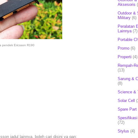
Aksesoris
Outdoor & 
Military
(6)
Peralatan E
Lainnya
(7)
Portable C
a pendek Ericsson R190
Promo
(6)
Properti
(4)
Rempah-Re
(13)
Sarung & 
(8)
Science & 
Solar Cell
(
Spare Part
Spesifikasi
(72)
Stylus
(4)
son jadul lainnya, boleh cari disini ya gan: