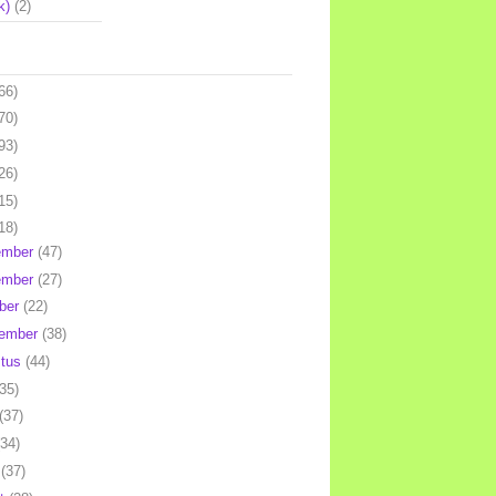
k)
(2)
66)
70)
93)
26)
15)
18)
ember
(47)
ember
(27)
ber
(22)
tember
(38)
stus
(44)
(35)
(37)
(34)
l
(37)