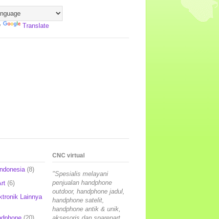
y
Translate
CNC virtual
Indonesia
(8)
"Spesialis melayani
penjualan handphone
rt
(6)
outdoor, handphone jadul,
ktronik Lainnya
handphone satelit,
handphone antik & unik,
ndphone
(20)
aksesoris dan sparepart,