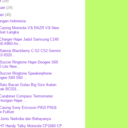
et
(28)
uari
(24)
ari
(45)
angan Indonesia
 Casing Motorola V3i RAZR V3i New
lset Langka
 Charger Hape Jadul Samsung C140
60 A860 An...
 Baterai Blackberry C-S2 CS2 Gemini
0 8320...
 Buzzer Ringtone Hape Doogee S60
 Lite New...
 Buzzer Ringtone Speakerphone
ogee S60 S60 ...
 Batu Bacan Gulau Big Size Ikatan
rak BC031...
 Carabiner Compass Termometer
ntungan Hape ...
 Casing Sony Ericsson P910 P910i
w Fullset
-Jenis Narkoba dan Bahayanya
 HT Handy Talky Motorola CP1660 CP