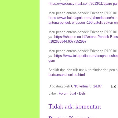
https://www.cncvirtual.com/2013/11/spare-par
Mau pesen antena pendek Ericsson R190 ini l
https://www.bukalapak.com/p/handphone/akse
antena-pendek-ericsson-r190-satelit-seken-o
Mau pesen antena pendek Ericsson R190 ini 
ya:
https://shopee.co.id/Antena-Pendek-Eric
i.182659944.6077352997
Mau pesen antena pendek Ericsson R190 ini le
ya:
https://www.tokopedia.com/cncphoneshop/a
gsm
Sedikit tips dan trik untuk terhindar dari peni
bertransaksi-online.html
Diposting oleh
CNC virtual
di
14.07
Label:
Forum Jual - Beli
Tidak ada komentar: