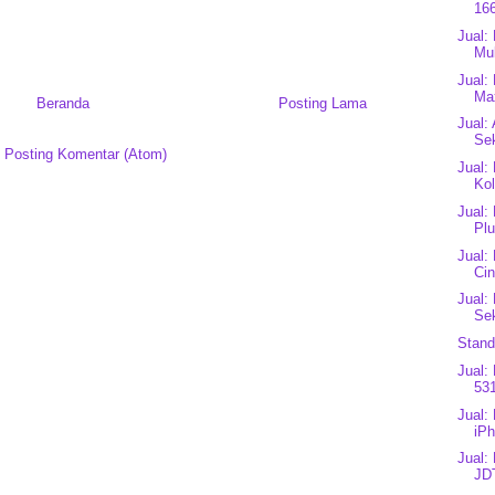
166
Jual:
Mul
Jual:
Ma
Beranda
Posting Lama
Jual:
Sek
:
Posting Komentar (Atom)
Jual:
Kol
Jual:
Plu
Jual:
Cin
Jual:
Se
Stand
Jual:
53
Jual:
iPh
Jual:
JD