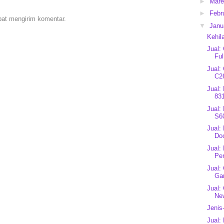
►
Mar
►
Febr
pat mengirim komentar.
▼
Janu
Kehil
Jual:
Ful
Jual:
C2
Jual:
831
Jual:
S60
Jual:
Do
Jual:
Pe
Jual:
Ga
Jual:
Ne
Jenis
Jual: