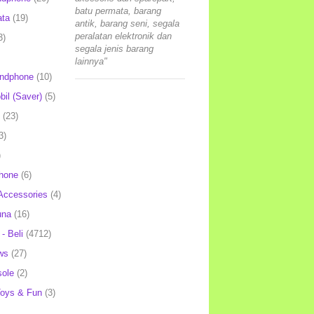
batu permata, barang
ata
(19)
antik, barang seni, segala
peralatan elektronik dan
3)
segala jenis barang
lainnya"
andphone
(10)
il (Saver)
(5)
(23)
3)
)
hone
(6)
Accessories
(4)
una
(16)
- Beli
(4712)
ws
(27)
ole
(2)
oys & Fun
(3)