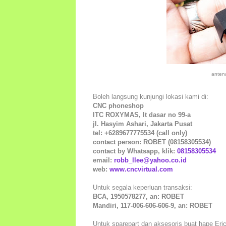
anten
Boleh langsung kunjungi lokasi kami di:
CNC phoneshop
ITC ROXYMAS, lt dasar no 99-a
jl. Hasyim Ashari, Jakarta Pusat
tel: +6289677775534 (call only)
contact person: ROBET (08158305534)
contact by Whatsapp, klik:
08158305534
email:
robb_llee@yahoo.co.id
web:
www.cncvirtual.com
Untuk segala keperluan transaksi:
BCA, 1950578277, an: ROBET
Mandiri, 117-006-606-606-9, an: ROBET
Untuk sparepart dan aksesoris buat hape Erics