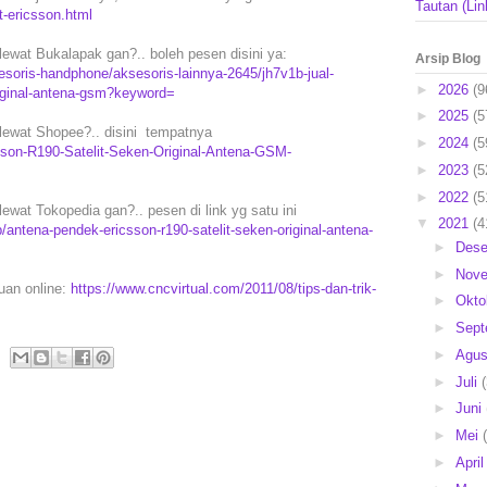
Tautan (Lin
t-ericsson.html
ewat Bukalapak gan?.. boleh pesen disini ya:
Arsip Blog
soris-handphone/aksesoris-lainnya-2645/jh7v1b-jual-
►
2026
(9
riginal-antena-gsm?keyword=
►
2025
(5
lewat Shopee?.. disini tempatnya
►
2024
(5
sson-R190-Satelit-Seken-Original-Antena-GSM-
►
2023
(5
►
2022
(5
wat Tokopedia gan?.. pesen di link yg satu ini
▼
2021
(4
ntena-pendek-ericsson-r190-satelit-seken-original-antena-
►
Des
►
Nov
puan online:
https://www.cncvirtual.com/2011/08/tips-dan-trik-
►
Okto
►
Sep
►
Agu
►
Juli
►
Juni
►
Mei
►
Apri