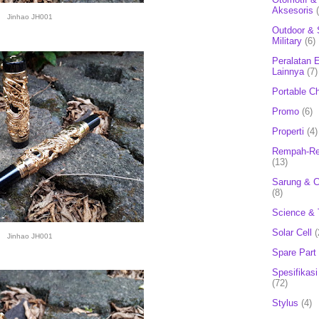
Aksesoris
Jinhao JH001
Outdoor & 
Military
(6)
Peralatan E
Lainnya
(7)
Portable C
Promo
(6)
Properti
(4)
Rempah-Re
(13)
Sarung & 
(8)
Science & 
Solar Cell
(
Jinhao JH001
Spare Part
Spesifikasi
(72)
Stylus
(4)