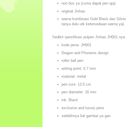
non box ya (cuma dapat pen aja)
original Jinhao
warna kombinasi Gold Black dan Silver 
tanya dulu utk ketersediaan warna ya)
Sedikit spesifikasi pulpen Jinhao JH001 nya:
kode pena: JH001
Dragon and Phonenix design
roller ball pen
writing point: 0.7 mm
material: metal
pen size: 13,5 cm
pen diameter: 16 mm
ink: Black
exclusive and luxury pens
selebihnya liat gambar ya gan