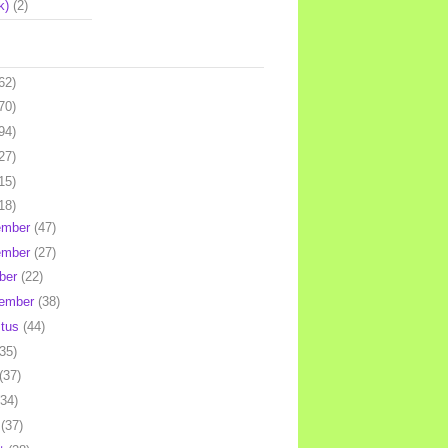
k)
(2)
62)
70)
94)
27)
15)
18)
ember
(47)
ember
(27)
ber
(22)
tember
(38)
stus
(44)
(35)
(37)
(34)
l
(37)