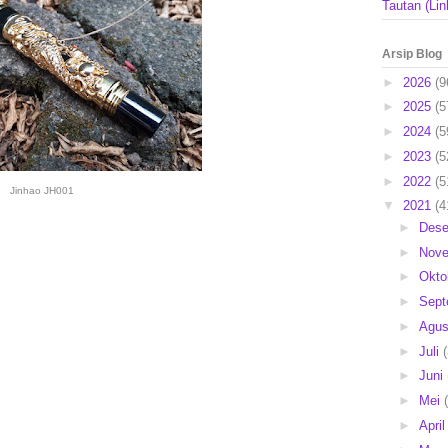
Tautan (Lin
Arsip Blog
►
2026
(9
►
2025
(5
►
2024
(5
►
2023
(5
►
2022
(5
Jinhao JH001
▼
2021
(4
►
Des
►
Nov
►
Okto
►
Sep
►
Agu
►
Juli
►
Juni
►
Mei
►
Apri