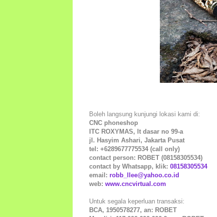
Boleh langsung kunjungi lokasi kami di:
CNC phoneshop
ITC ROXYMAS, lt dasar no 99-a
jl. Hasyim Ashari, Jakarta Pusat
tel: +6289677775534 (call only)
contact person: ROBET (08158305534)
contact by Whatsapp, klik:
08158305534
email:
robb_llee@yahoo.co.id
web:
www.cncvirtual.com
Untuk segala keperluan transaksi:
BCA, 1950578277, an: ROBET