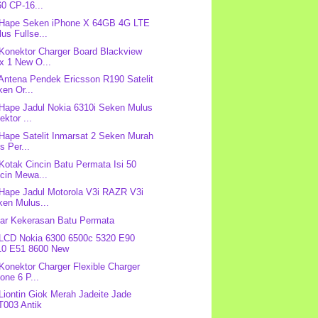
0 CP-16...
 Hape Seken iPhone X 64GB 4G LTE
us Fullse...
 Konektor Charger Board Blackview
x 1 New O...
 Antena Pendek Ericsson R190 Satelit
en Or...
 Hape Jadul Nokia 6310i Seken Mulus
ektor ...
 Hape Satelit Inmarsat 2 Seken Murah
s Per...
 Kotak Cincin Batu Permata Isi 50
cin Mewa...
 Hape Jadul Motorola V3i RAZR V3i
ken Mulus...
ar Kekerasan Batu Permata
 LCD Nokia 6300 6500c 5320 E90
10 E51 8600 New
 Konektor Charger Flexible Charger
one 6 P...
 Liontin Giok Merah Jadeite Jade
T003 Antik