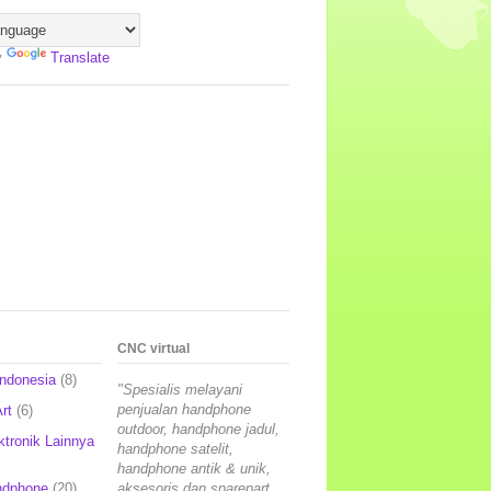
y
Translate
CNC virtual
Indonesia
(8)
"Spesialis melayani
penjualan handphone
rt
(6)
outdoor, handphone jadul,
ktronik Lainnya
handphone satelit,
handphone antik & unik,
ndphone
(20)
aksesoris dan sparepart,