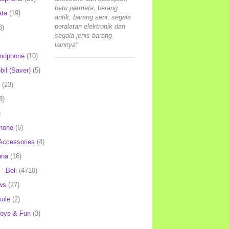
batu permata, barang
ata
(19)
antik, barang seni, segala
peralatan elektronik dan
3)
segala jenis barang
lainnya"
andphone
(10)
il (Saver)
(5)
(23)
3)
)
hone
(6)
Accessories
(4)
una
(16)
- Beli
(4710)
ws
(27)
ole
(2)
oys & Fun
(3)