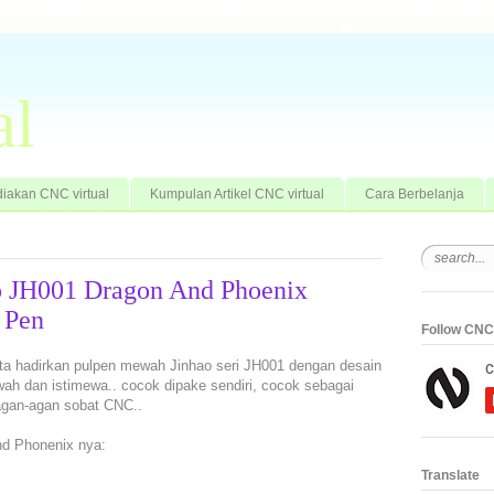
al
iakan CNC virtual
Kumpulan Artikel CNC virtual
Cara Berbelanja
o JH001 Dragon And Phoenix
 Pen
Follow CNC 
 kita hadirkan pulpen mewah Jinhao seri JH001 dengan desain
h dan istimewa.. cocok dipake sendiri, cocok sebagai
agan-agan sobat CNC..
d Phonenix nya:
Translate