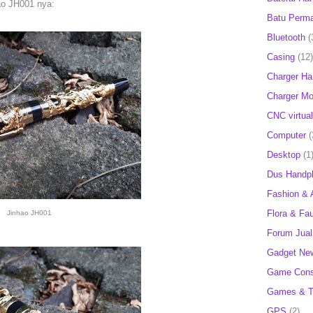
ao JH001 nya:
Batu Perm
Bluetooth
(
Casing
(12)
Charger H
Charger Mob
CNC virtual
Computer
(
Desktop
(1
Dus Handp
Fashion & 
Flora & Fa
Jinhao JH001
Forum Jual 
Gadget Ne
Game Cons
Games & T
GPS
(2)