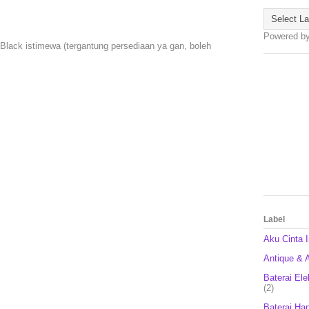
Powered b
Black istimewa (tergantung persediaan ya gan, boleh
Label
Aku Cinta 
Antique & A
Baterai Ele
(2)
Baterai Ha