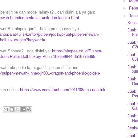
►
Mar
►
Febr
ens) tipe dan model lainnya?.. cari disini aja ya gan:
▼
Janu
ewah-branded-berkelas-unik-dan-langka.html
Kehil
at Bukalapak gan?.. boleh proses disini ya:
Jual:
tor/alat-tulis-kantor/pulpen/jqc1wp-jual-pulpen-mewah-
Ful
r-ball-luxury-pen?keyword=
Jual:
C2
wat Shopee?.. ada disini ya:
https://shopee.co.id/Pulpen-
Jual:
den-Roller-Ball-Luxury-Pen-i.182659944.3516776865
831
Jual:
at Tokopedia kami gan?.. pesen di link ini
S60
/pulpen-mewah-jinhao-jh001-dragon-and-phoenix-golden-
Jual:
Do
puan online:
https://www.cncvirtual.com/2011/08/tips-dan-trik-
Jual:
Pe
Jual:
Ga
Jual:
Ne
Jenis
Jual: