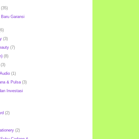
(35)
Baru Garansi
(6)
y
(3)
eauty
(7)
h)
(8)
(3)
 Audio
(1)
ana & Pulsa
(3)
an Investasi
rd
(2)
ationery
(2)
 Suku Cadang &