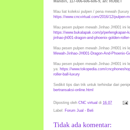
Mandiri, 117-006-606-606-9, an: ROBET
Mau liat koleksi pulpen / pena mewah (luxury p
https://www.cncvirtual.com/2016/12/pulpen-m
Mau pesen pulpen mewah Jinhao JH001 ini lew
https://www.bukalapak.com/p/perlengkapan-kan
jinhao-jh001-dragon-and-phoenix-golden-rolle
Mau pesen pulpen mewah Jinhao JH001 ini le
Mewah-Jinhao-JH001-Dragon-And-Phoenix-Gol
Mau pesen pulpen mewah Jinhao JH001 ini lew
ya:
https://www.tokopedia.com/cncphoneshop
roller-ball-luxury
Sedikit tips dan trik untuk terhindar dari peni
bertransaksi-online.html
Diposting oleh
CNC virtual
di
16.07
Label:
Forum Jual - Beli
Tidak ada komentar: