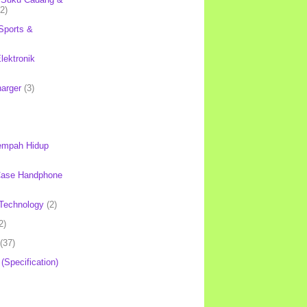
(2)
Sports &
lektronik
harger
(3)
mpah Hidup
Case Handphone
Technology
(2)
2)
(37)
 (Specification)