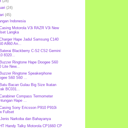
et
(28)
uari
(24)
ari
(45)
angan Indonesia
 Casing Motorola V3i RAZR V3i New
lset Langka
 Charger Hape Jadul Samsung C140
60 A860 An...
 Baterai Blackberry C-S2 CS2 Gemini
0 8320...
 Buzzer Ringtone Hape Doogee S60
 Lite New...
 Buzzer Ringtone Speakerphone
ogee S60 S60 ...
 Batu Bacan Gulau Big Size Ikatan
rak BC031...
 Carabiner Compass Termometer
ntungan Hape ...
 Casing Sony Ericsson P910 P910i
w Fullset
-Jenis Narkoba dan Bahayanya
 HT Handy Talky Motorola CP1660 CP