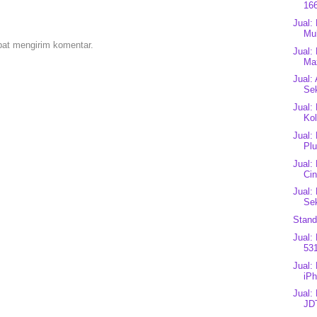
166
Jual:
Mul
pat mengirim komentar.
Jual:
Ma
Jual:
Sek
Jual:
Kol
Jual:
Plu
Jual:
Cin
Jual:
Se
Stand
Jual:
53
Jual:
iPh
Jual:
JD