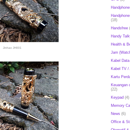
Handphone
Handphone 
(18)
Handsfree
Handy Talk
Health & B
Jinhao JH001
Jam (Watc
Kabel Data
Kabel TV /
Kartu Perd
Keuangan d
(22)
Keypad
(4)
Memory Ca
News
(6)
Office & St
Otomotif &