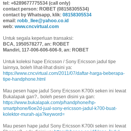
tel: +6289677775534 (call only)
contact person: ROBET (08158305534)
contact by Whatsapp, klik:
08158305534
email:
robb_llee@yahoo.co.id
web:
www.cncvirtual.com
Untuk segala keperluan transaksi:
BCA, 1950578277, an: ROBET
Mandiri, 117-006-606-606-9, an: ROBET
Untuk koleksi hape Ericsson / Sony Ericsson jadul tipe
lainnya, boleh lihat-lihat disini ya:
https://www.cncvirtual.com/2011/07/daftar-harga-beberapa-
tipe-handphone.html
Mau pesen hape jadul Sony Ericsson K700i seken ini lewat
Bukalapak gan?.. boleh pesen disini ya gan:
https://www.bukalapak.com/p/handphone/hp-
smartphone/6oe2d-jual-sony-ericsson-jadul-k700-buat-
kolektor-murah-aja?keyword=
Mau pesen hape jadul Sony Ericsson K700i seken ini lewat