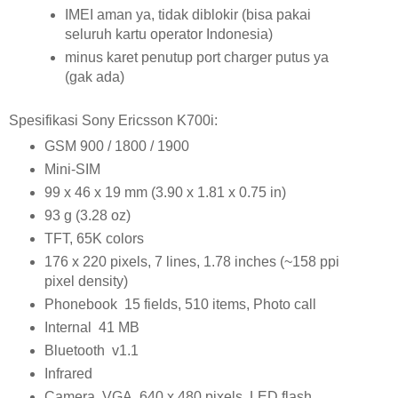
IMEI aman ya, tidak diblokir (bisa pakai
seluruh kartu operator Indonesia)
minus karet penutup port charger putus ya
(gak ada)
Spesifikasi Sony Ericsson K700i:
GSM 900 / 1800 / 1900
Mini-SIM
99 x 46 x 19 mm (3.90 x 1.81 x 0.75 in)
93 g (3.28 oz)
TFT, 65K colors
176 x 220 pixels, 7 lines, 1.78 inches (~158 ppi
pixel density)
Phonebook 15 fields, 510 items, Photo call
Internal 41 MB
Bluetooth v1.1
Infrared
Camera VGA, 640 x 480 pixels, LED flash