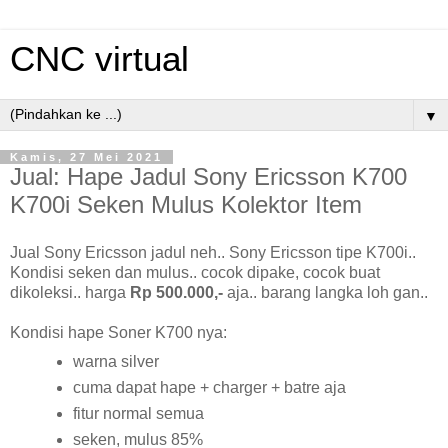
CNC virtual
▼
Kamis, 27 Mei 2021
Jual: Hape Jadul Sony Ericsson K700
K700i Seken Mulus Kolektor Item
Jual Sony Ericsson jadul neh.. Sony Ericsson tipe K700i..
Kondisi seken dan mulus.. cocok dipake, cocok buat
dikoleksi.. harga
Rp 500.000,-
aja.. barang langka loh gan..
Kondisi hape Soner K700 nya:
warna silver
cuma dapat hape + charger + batre aja
fitur normal semua
seken, mulus 85%