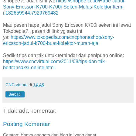
Shopee?.. ada disini ya:
https://shopee.co.id/Hape-Jadul-
Sony-Ericsson-K700-K700i-Seken-Mulus-Kolektor-Item-
i.182659944.7929769482
Mau pesen hape jadul Sony Ericsson K700i seken ini lewat
Tokopedia?.. pesen di link yg satu ini
ya:
https://www.tokopedia.com/cncphoneshop/sony-
ericsson-jadul-k700-buat-kolektor-murah-aja
Sedikit tips dan trik untuk terhindar dari penipuan online:
https://www.cncvirtual.com/2011/08/tips-dan-trik-
bertransaksi-online.html
CNC virtual
di
14.48
Berbagi
Tidak ada komentar:
Posting Komentar
Catatan: Hanya anggota dari blog ini yang dapat