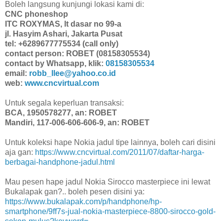
Boleh langsung kunjungi lokasi kami di:
CNC phoneshop
ITC ROXYMAS, lt dasar no 99-a
jl. Hasyim Ashari, Jakarta Pusat
tel: +6289677775534 (call only)
contact person: ROBET (08158305534)
contact by Whatsapp, klik:
08158305534
email:
robb_llee@yahoo.co.id
web:
www.cncvirtual.com
Untuk segala keperluan transaksi:
BCA, 1950578277, an: ROBET
Mandiri, 117-006-606-606-9, an: ROBET
Untuk koleksi hape Nokia jadul tipe lainnya, boleh cari disini
aja gan:
https://www.cncvirtual.com/2011/07/daftar-harga-
berbagai-handphone-jadul.html
Mau pesen hape jadul Nokia Sirocco masterpiece ini lewat
Bukalapak gan?.. boleh pesen disini ya:
https://www.bukalapak.com/p/handphone/hp-
smartphone/9ff7s-jual-nokia-masterpiece-8800-sirocco-gold-