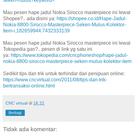
seken-mulus?keyword=
Mau pesen hape jadul Nokia Sirocco masterpiece ini lewat
Shopee?.. ada disini ya:
https://shopee.co.id/Hape-Jadul-
Nokia-8800-Sirocco-Masterpiece-Seken-Mulus-Kolektor-
Item-i.182659944.7432333139
Mau pesen hape jadul Nokia Sirocco masterpiece ini lewat
Tokopedia gan?.. pesen di link yg satu ini
ya:
https://www.tokopedia.com/cncphoneshop/hape-jadul-
nokia-8800-sirocco-masterpiece-seken-mulus-kolektor-item
Sedikit tips dan trik untuk terhindar dari penipuan online:
https://www.cncvirtual.com/2011/08/tips-dan-trik-
bertransaksi-online.html
CNC virtual
di
16.22
Berbagi
Tidak ada komentar: