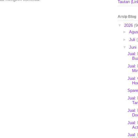
Tautan (Lin
Arsip Blog
▼
2026
(9
►
Agu
►
Juli
▼
Juni
Jual:
Bua
Jual:
Mi
Jual:
Ho
Spare
Jual:
Tan
Jual:
Doo
Jual:
Act
Jual: