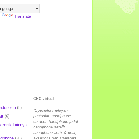
y
Translate
CNC virtual
Indonesia
(8)
"Spesialis melayani
penjualan handphone
rt
(6)
outdoor, handphone jadul,
ktronik Lainnya
handphone satelit,
handphone antik & unik,
ndphone
(20)
aksesoris dan sparepart,