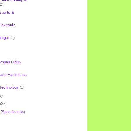
(2)
Sports &
lektronik
harger
(3)
mpah Hidup
Case Handphone
Technology
(2)
2)
(37)
 (Specification)