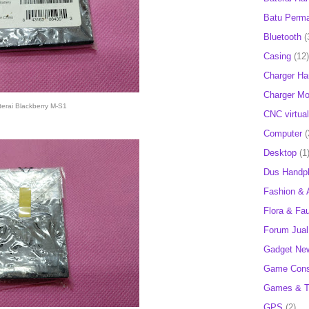
Batu Perm
Bluetooth
(
Casing
(12)
Charger H
Charger Mob
terai Blackberry M-S1
CNC virtual
Computer
(
Desktop
(1
Dus Handp
Fashion & 
Flora & Fa
Forum Jual 
Gadget Ne
Game Cons
Games & T
GPS
(2)