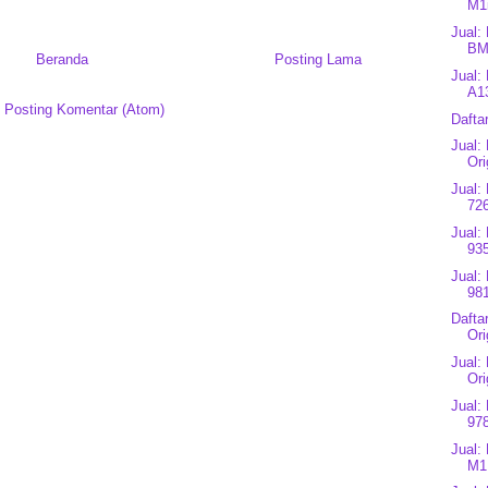
M1
Jual:
BM
Beranda
Posting Lama
Jual:
A1
:
Posting Komentar (Atom)
Dafta
Jual:
Ori
Jual:
726
Jual:
93
Jual:
981
Dafta
Ori
Jual:
Ori
Jual:
978
Jual:
M1