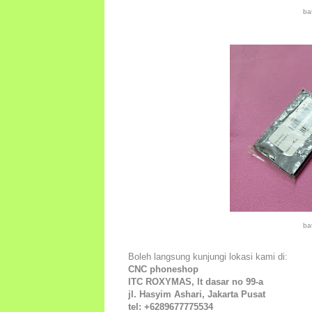
ba
ba
Boleh langsung kunjungi lokasi kami di:
CNC phoneshop
ITC ROXYMAS, lt dasar no 99-a
jl. Hasyim Ashari, Jakarta Pusat
tel: +6289677775534