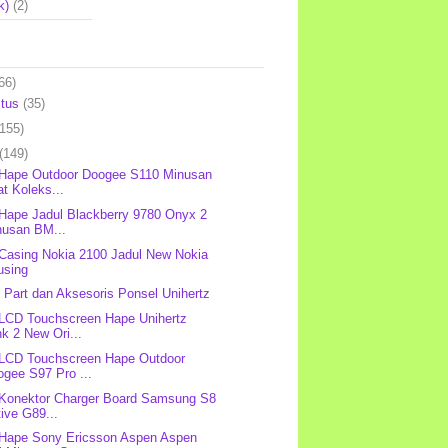
k)
(2)
66)
stus
(35)
(155)
(149)
 Hape Outdoor Doogee S110 Minusan
t Koleks...
 Hape Jadul Blackberry 9780 Onyx 2
nusan BM...
 Casing Nokia 2100 Jadul New Nokia
using
 Part dan Aksesoris Ponsel Unihertz
 LCD Touchscreen Hape Unihertz
k 2 New Ori...
 LCD Touchscreen Hape Outdoor
gee S97 Pro ...
 Konektor Charger Board Samsung S8
ive G89...
 Hape Sony Ericsson Aspen Aspen