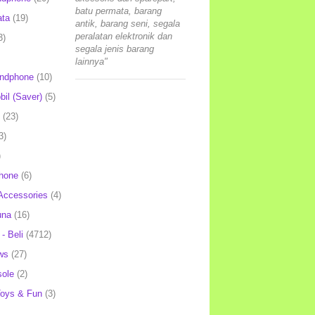
batu permata, barang
ata
(19)
antik, barang seni, segala
peralatan elektronik dan
3)
segala jenis barang
lainnya"
andphone
(10)
il (Saver)
(5)
(23)
3)
)
hone
(6)
Accessories
(4)
una
(16)
- Beli
(4712)
ws
(27)
ole
(2)
oys & Fun
(3)