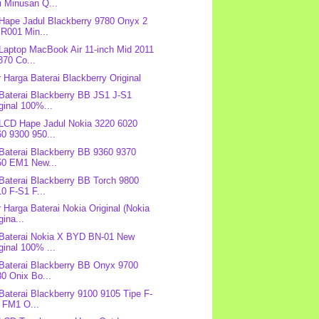
i Minusan Q...
 Hape Jadul Blackberry 9780 Onyx 2
R001 Min...
 Laptop MacBook Air 11-inch Mid 2011
370 Co...
r Harga Baterai Blackberry Original
 Baterai Blackberry BB JS1 J-S1
ginal 100%...
 LCD Hape Jadul Nokia 3220 6020
0 9300 950...
 Baterai Blackberry BB 9360 9370
50 EM1 New...
 Baterai Blackberry BB Torch 9800
0 F-S1 F...
r Harga Baterai Nokia Original (Nokia
gina...
 Baterai Nokia X BYD BN-01 New
ginal 100% ...
 Baterai Blackberry BB Onyx 9700
0 Onix Bo...
 Baterai Blackberry 9100 9105 Tipe F-
 FM1 O...