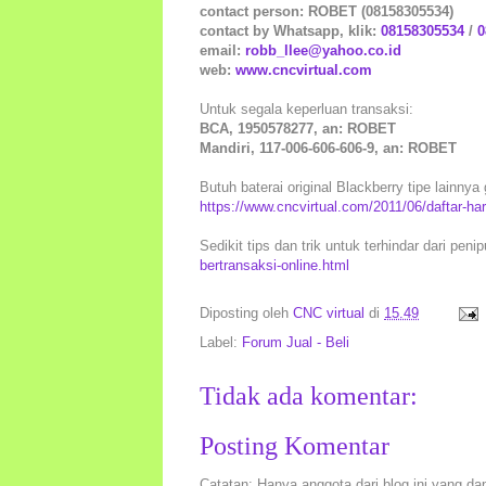
contact person: ROBET (08158305534)
contact by Whatsapp, klik:
08158305534
/
0
email:
robb_llee@yahoo.co.id
web:
www.cncvirtual.com
Untuk segala keperluan transaksi:
BCA, 1950578277, an: ROBET
Mandiri, 117-006-606-606-9, an: ROBET
Butuh baterai original Blackberry tipe lainnya 
https://www.cncvirtual.com/2011/06/daftar-har
Sedikit tips dan trik untuk terhindar dari peni
bertransaksi-online.html
Diposting oleh
CNC virtual
di
15.49
Label:
Forum Jual - Beli
Tidak ada komentar:
Posting Komentar
Catatan: Hanya anggota dari blog ini yang da