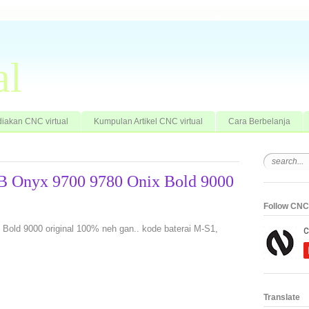
al
iakan CNC virtual
Kumpulan Artikel CNC virtual
Cara Berbelanja
 BB Onyx 9700 9780 Onix Bold 9000
Follow CNC 
 Bold 9000 original 100% neh gan.. kode baterai M-S1,
Translate