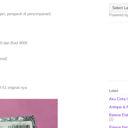
 gan, pengaruh di penyimpanan)
Powered b
80 dan Bold 9000
inal)
-S1 original nya:
Label
Aku Cinta 
Antique & A
Baterai Ele
(2)
Baterai Ha