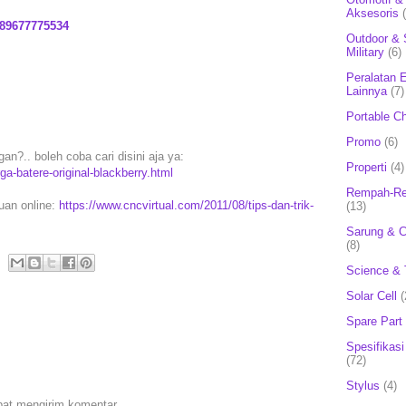
Aksesoris
89677775534
Outdoor & 
Military
(6)
Peralatan E
Lainnya
(7)
Portable C
Promo
(6)
gan?.. boleh coba cari disini aja ya:
Properti
(4)
ga-batere-original-blackberry.html
Rempah-Re
puan online:
https://www.cncvirtual.com/2011/08/tips-dan-trik-
(13)
Sarung & 
(8)
Science & 
Solar Cell
(
Spare Part
Spesifikasi
(72)
Stylus
(4)
pat mengirim komentar.