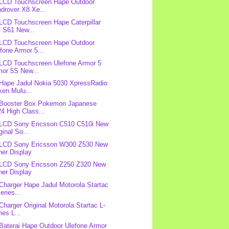
 LCD Touchscreen Hape Outdoor
drover X8 Xe...
 LCD Touchscreen Hape Caterpillar
t S61 New...
 LCD Touchscreen Hape Outdoor
fone Armor 5...
 LCD Touchscreen Ulefone Armor 5
mor 5S New...
 Hape Jadul Nokia 5030 XpressRadio
ken Mulu...
 Booster Box Pokemon Japanese
4 High Class...
 LCD Sony Ericsson C510 C510i New
ginal So...
 LCD Sony Ericsson W300 Z530 New
ner Display
 LCD Sony Ericsson Z250 Z320 New
ner Display
 Charger Hape Jadul Motorola Startac
eries...
 Charger Original Motorola Startac L-
ies L...
 Baterai Hape Outdoor Ulefone Armor