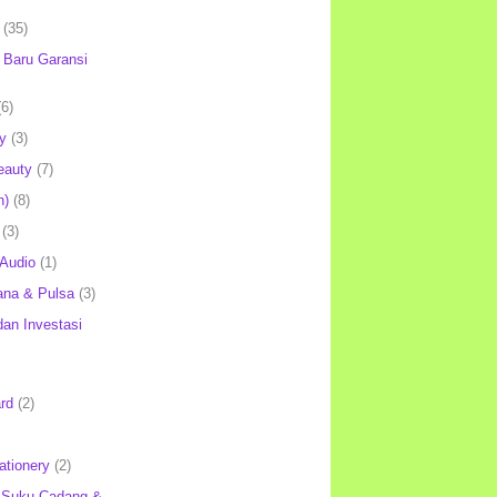
(35)
Baru Garansi
(6)
y
(3)
eauty
(7)
h)
(8)
(3)
 Audio
(1)
ana & Pulsa
(3)
an Investasi
rd
(2)
ationery
(2)
 Suku Cadang &