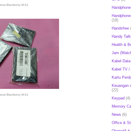
terai Blackberry M-S1
Handphone
Handphone 
(18)
Handsfree
Handy Talk
Health & B
Jam (Watc
Kabel Data
Kabel TV /
Kartu Perd
Keuangan d
(22)
terai Blackberry M-S1
Keypad
(4)
Memory Ca
News
(6)
Office & St
Otomotif &