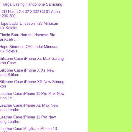
r Harga Casing Handphone Samsung
 LCD Nokia X3-02 X302 C3-01 Asha
 206 300 ...
 Hape Jadul Ericsson T29 Minusan
uk Koleks...
 Cincin Batu Natural Idocrase Bio
ar Aceh ...
 Hape Siemens C60 Jadul Minusan
uk Koleksi...
 Silicone Case iPhone Xs Max Sarung
ikon Case
 Silicone Case iPhone X Xs New
ung Silikon
 Silicone Case iPhone XR New Sarung
ikon
 Leather Case iPhone 11 Pro Max New
ung Le...
 Leather Case iPhone Xs Max New
ung Leathe...
 Leather Case iPhone 11 Pro New
ung Leathe...
 Leather Case MagSafe iPhone 13