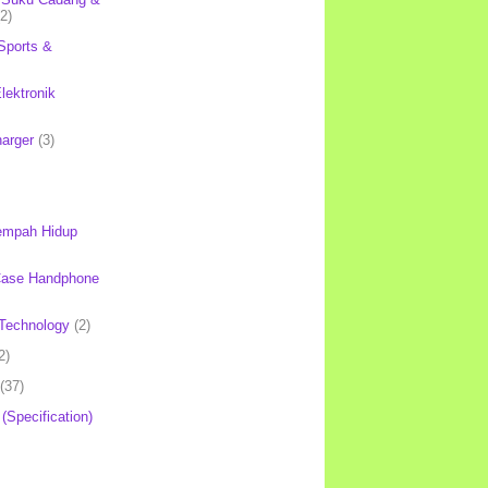
(2)
Sports &
lektronik
harger
(3)
mpah Hidup
Case Handphone
Technology
(2)
2)
(37)
 (Specification)