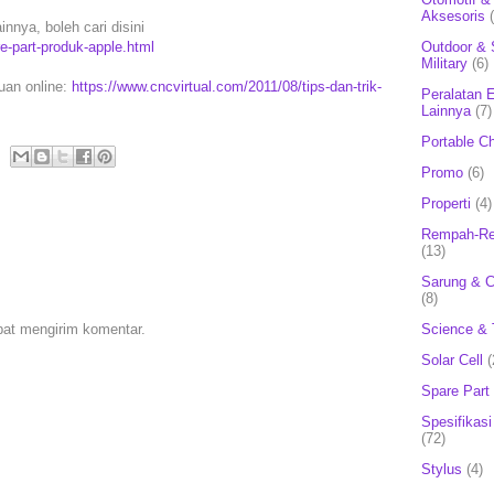
Aksesoris
nnya, boleh cari disini
e-part-produk-apple.html
Outdoor & 
Military
(6)
puan online:
https://www.cncvirtual.com/2011/08/tips-dan-trik-
Peralatan E
Lainnya
(7)
Portable C
Promo
(6)
Properti
(4)
Rempah-Re
(13)
Sarung & 
(8)
Science & 
pat mengirim komentar.
Solar Cell
(
Spare Part
Spesifikasi
(72)
Stylus
(4)