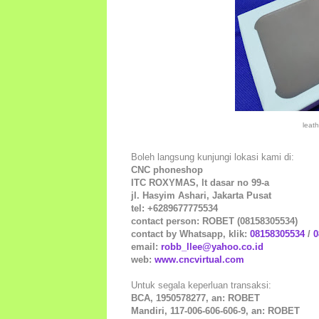
leat
Boleh langsung kunjungi lokasi kami di:
CNC phoneshop
ITC ROXYMAS, lt dasar no 99-a
jl. Hasyim Ashari, Jakarta Pusat
tel: +6289677775534
contact person: ROBET (08158305534)
contact by Whatsapp, klik:
08158305534
/
0
email:
robb_llee@yahoo.co.id
web:
www.cncvirtual.com
Untuk segala keperluan transaksi:
BCA, 1950578277, an: ROBET
Mandiri, 117-006-606-606-9, an: ROBET