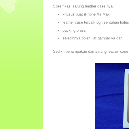
Spesifikasi sarung leather case nya:
khusus buat iPhone Xs Max
leather case terbaik dgn sentuhan halus
packing press
selebihnya boleh liat gambar ya gan
Sedikit penampakan dari sarung leather cas