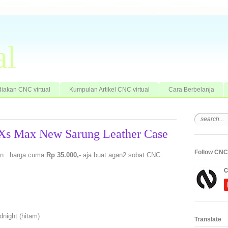
al
iakan CNC virtual
Kumpulan Artikel CNC virtual
Cara Berbelanja
e Xs Max New Sarung Leather Case
Follow CNC 
an.. harga cuma
Rp 35.000,-
aja buat agan2 sobat CNC..
dnight (hitam)
Translate