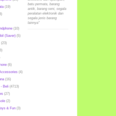
batu permata, barang
ata
(19)
antik, barang seni, segala
peralatan elektronik dan
3)
segala jenis barang
lainnya"
andphone
(10)
il (Saver)
(5)
(23)
3)
)
hone
(6)
Accessories
(4)
una
(16)
- Beli
(4713)
ws
(27)
ole
(2)
oys & Fun
(3)