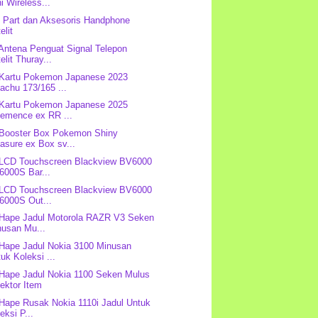
i Wireless...
 Part dan Aksesoris Handphone
elit
 Antena Penguat Signal Telepon
elit Thuray...
 Kartu Pokemon Japanese 2023
achu 173/165 ...
 Kartu Pokemon Japanese 2025
lemence ex RR ...
 Booster Box Pokemon Shiny
asure ex Box sv...
 LCD Touchscreen Blackview BV6000
6000S Bar...
 LCD Touchscreen Blackview BV6000
6000S Out...
 Hape Jadul Motorola RAZR V3 Seken
nusan Mu...
 Hape Jadul Nokia 3100 Minusan
uk Koleksi ...
 Hape Jadul Nokia 1100 Seken Mulus
ektor Item
 Hape Rusak Nokia 1110i Jadul Untuk
eksi P...