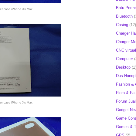
Batu Perm
her case iPhone Xs Max
Bluetooth
(
Casing
(12)
Charger H
Charger Mob
CNC virtual
Computer
(
Desktop
(1
Dus Handp
Fashion & 
Flora & Fa
Forum Jual 
her case iPhone Xs Max
Gadget Ne
Game Cons
Games & T
GPS
(2)