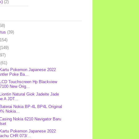
k)
(2)
68)
stus
(39)
(154)
(149)
(97)
l
(61)
 Kartu Pokemon Japanese 2022
ntler Poke Ba...
 LCD Touchscreen Hp Blackview
7100 New Orig...
 Liontin Natural Giok Jadeite Jade
e A JDT...
 Baterai Nokia BP-4L BP4L Original
0% Nokia...
 Casing Nokia 6210 Navigator Baru
lset
 Kartu Pokemon Japanese 2022
kachu CHR 073/...