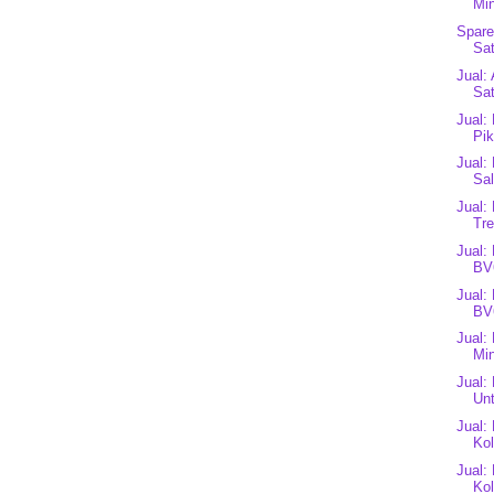
Min
Spare
Sat
Jual:
Sat
Jual:
Pik
Jual:
Sa
Jual:
Tre
Jual:
BV
Jual:
BV
Jual:
Mi
Jual:
Unt
Jual:
Kol
Jual:
Kol