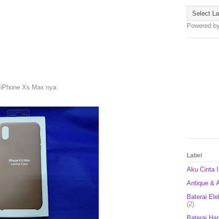
Powered b
e iPhone Xs Max nya:
Label
Aku Cinta 
Antique & A
Baterai Ele
(2)
Baterai Ha