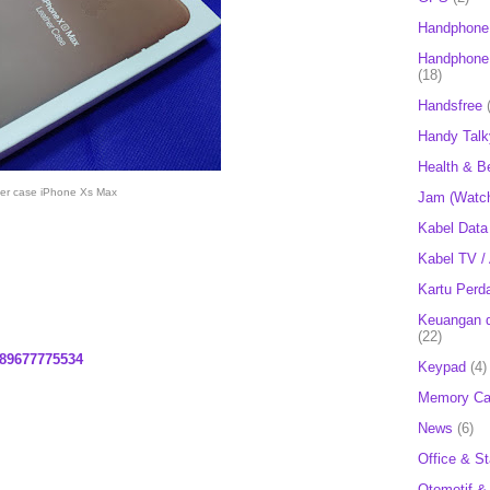
Handphone
Handphone 
(18)
Handsfree
Handy Talk
Health & B
her case iPhone Xs Max
Jam (Watc
Kabel Data
Kabel TV /
Kartu Perd
Keuangan d
(22)
89677775534
Keypad
(4)
Memory Ca
News
(6)
Office & St
Otomotif &