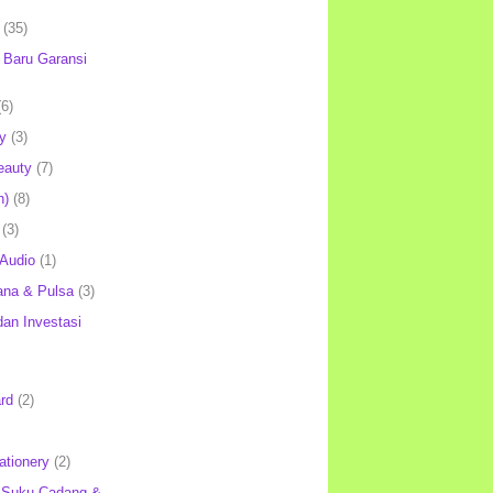
(35)
Baru Garansi
(6)
y
(3)
eauty
(7)
h)
(8)
(3)
 Audio
(1)
ana & Pulsa
(3)
an Investasi
rd
(2)
ationery
(2)
 Suku Cadang &