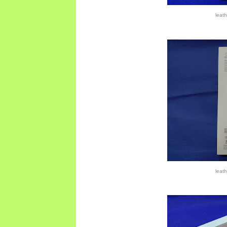
leat
leat