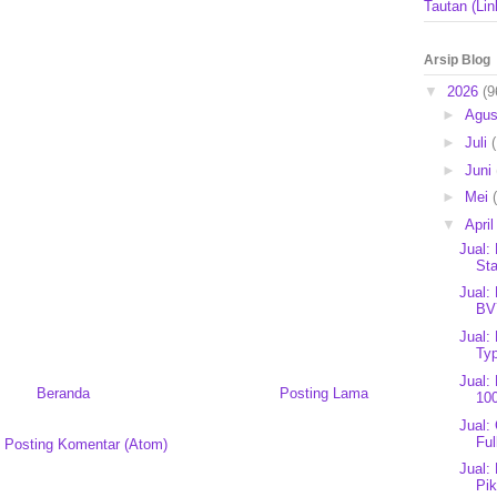
Tautan (Lin
Arsip Blog
▼
2026
(9
►
Agu
►
Juli
►
Juni
►
Mei
▼
Apri
Jual:
Sta
Jual:
BV
Jual:
Typ
Jual:
Beranda
Posting Lama
10
Jual:
Ful
:
Posting Komentar (Atom)
Jual:
Pi