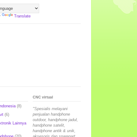
y
Translate
CNC virtual
Indonesia
(8)
"Spesialis melayani
penjualan handphone
rt
(6)
outdoor, handphone jadul,
ktronik Lainnya
handphone satelit,
handphone antik & unik,
ndphone
(20)
aksesoris dan sparepart,