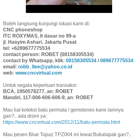
Boleh langsung kunjungi lokasi kami di:
CNC phoneshop
ITC ROXYMAS, lt dasar no 99-a
jl. Hasyim Ashari, Jakarta Pusat
tel: +6289677775534
contact person: ROBET (08158305534)
contact by Whatsapp, klik:
08158305534
/
089677775534
email:
robb_llee@yahoo.co.id
web:
www.cncvirtual.com
Untuk segala keperluan transaksi:
BCA, 1950578277, an: ROBET
Mandiri, 117-006-606-606-9, an: ROBET
Mau liat koleksi batu permata / gemstones kami lainnya
gan?.. ada disini ya:
https://www.cncvirtual.com/2012/11/batu-permata.html
Mau pesen Blue Topaz TPZ004 ini lewat Bukalapak gan?..