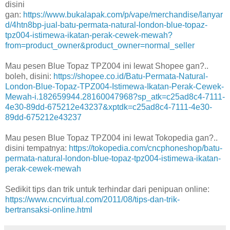
disini
gan:
https://www.bukalapak.com/p/vape/merchandise/lanyar
d/4htn8bp-jual-batu-permata-natural-london-blue-topaz-
tpz004-istimewa-ikatan-perak-cewek-mewah?
from=product_owner&product_owner=normal_seller
Mau pesen Blue Topaz TPZ004 ini lewat Shopee gan?..
boleh, disini:
https://shopee.co.id/Batu-Permata-Natural-
London-Blue-Topaz-TPZ004-Istimewa-Ikatan-Perak-Cewek-
Mewah-i.182659944.28160047968?sp_atk=c25ad8c4-7111-
4e30-89dd-675212e43237&xptdk=c25ad8c4-7111-4e30-
89dd-675212e43237
Mau pesen Blue Topaz TPZ004 ini lewat Tokopedia gan?..
disini tempatnya:
https://tokopedia.com/cncphoneshop/batu-
permata-natural-london-blue-topaz-tpz004-istimewa-ikatan-
perak-cewek-mewah
Sedikit tips dan trik untuk terhindar dari penipuan online:
https://www.cncvirtual.com/2011/08/tips-dan-trik-
bertransaksi-online.html