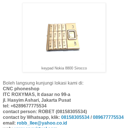
keypad Nokia 8800 Sirocco
Boleh langsung kunjungi lokasi kami di:
CNC phoneshop
ITC ROXYMAS, lt dasar no 99-a
jl. Hasyim Ashari, Jakarta Pusat
tel: +6289677775534
contact person: ROBET (08158305534)
contact by Whatsapp, klik:
08158305534
/
089677775534
email:
robb_llee@yahoo.co.id