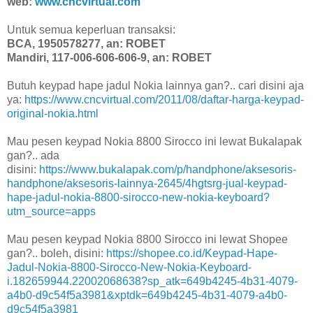
web:
www.cncvirtual.com
Untuk semua keperluan transaksi:
BCA, 1950578277, an: ROBET
Mandiri, 117-006-606-606-9, an: ROBET
Butuh keypad hape jadul Nokia lainnya gan?.. cari disini aja
ya:
https://www.cncvirtual.com/2011/08/daftar-harga-keypad-
original-nokia.html
Mau pesen keypad Nokia 8800 Sirocco ini lewat Bukalapak
gan?.. ada
disini:
https://www.bukalapak.com/p/handphone/aksesoris-
handphone/aksesoris-lainnya-2645/4hgtsrg-jual-keypad-
hape-jadul-nokia-8800-sirocco-new-nokia-keyboard?
utm_source=apps
Mau pesen keypad Nokia 8800 Sirocco ini lewat Shopee
gan?.. boleh, disini:
https://shopee.co.id/Keypad-Hape-
Jadul-Nokia-8800-Sirocco-New-Nokia-Keyboard-
i.182659944.22002068638?sp_atk=649b4245-4b31-4079-
a4b0-d9c54f5a3981&xptdk=649b4245-4b31-4079-a4b0-
d9c54f5a3981