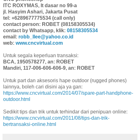
ITC ROXYMAS, lt dasar no 99-a
jl. Hasyim Ashari, Jakarta Pusat
tel: +6289677775534 (call only)
contact person: ROBET (08158305534)
contact by Whatsapp, klik:
08158305534
email:
robb_llee@yahoo.co.id
web:
www.cncvirtual.com
Untuk segala keperluan transaksi:
BCA, 1950578277, an: ROBET
Mandiri, 117-006-606-606-9, an: ROBET
Untuk part dan aksesoris hape outdoor (rugged phones)
lainnya, boleh cari disini aja ya gan:
https://www.cncvirtual.com/2014/07/spare-part-handphone-
outdoor.html
Sedikit tips dan trik untuk terhindar dari penipuan online:
https://www.cncvirtual.com/2011/08/tips-dan-trik-
bertransaksi-online.html