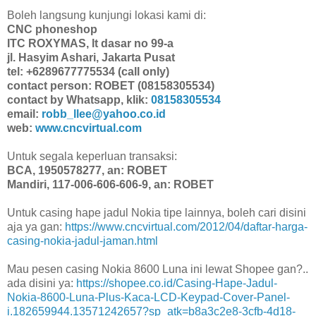
Boleh langsung kunjungi lokasi kami di:
CNC phoneshop
ITC ROXYMAS, lt dasar no 99-a
jl. Hasyim Ashari, Jakarta Pusat
tel: +6289677775534 (call only)
contact person: ROBET (08158305534)
contact by Whatsapp, klik:
08158305534
email:
robb_llee@yahoo.co.id
web:
www.cncvirtual.com
Untuk segala keperluan transaksi:
BCA, 1950578277, an: ROBET
Mandiri, 117-006-606-606-9, an: ROBET
Untuk casing hape jadul Nokia tipe lainnya, boleh cari disini
aja ya gan:
https://www.cncvirtual.com/2012/04/daftar-harga-
casing-nokia-jadul-jaman.html
Mau pesen casing Nokia 8600 Luna ini lewat Shopee gan?..
ada disini ya:
https://shopee.co.id/Casing-Hape-Jadul-
Nokia-8600-Luna-Plus-Kaca-LCD-Keypad-Cover-Panel-
i.182659944.13571242657?sp_atk=b8a3c2e8-3cfb-4d18-