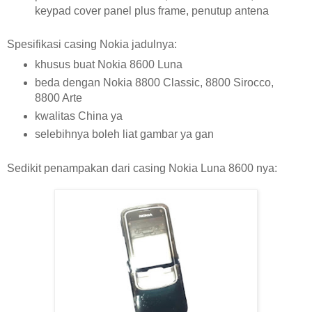
keypad cover panel plus frame, penutup antena
Spesifikasi casing Nokia jadulnya:
khusus buat Nokia 8600 Luna
beda dengan Nokia 8800 Classic, 8800 Sirocco,
8800 Arte
kwalitas China ya
selebihnya boleh liat gambar ya gan
Sedikit penampakan dari casing Nokia Luna 8600 nya: