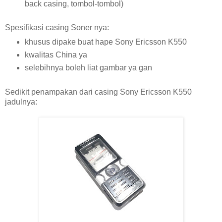
back casing, tombol-tombol)
Spesifikasi casing Soner nya:
khusus dipake buat hape Sony Ericsson K550
kwalitas China ya
selebihnya boleh liat gambar ya gan
Sedikit penampakan dari casing Sony Ericsson K550
jadulnya: