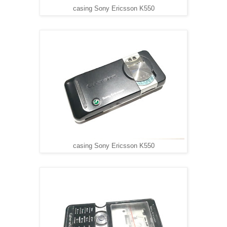
casing Sony Ericsson K550
casing Sony Ericsson K550