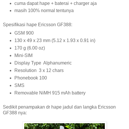
cuma dapat hape + baterai + charger aja
masih 100% normal tentunya
Spesifikasi hape Ericsson GF388:
GSM 900
130 x 49 x 23 mm (5.12 x 1.93 x 0.91 in)
170 g (6.00 oz)
Mini-SIM
Display Type Alphanumeric
Resolution 3 x 12 chars
Phonebook 100
SMS
Removable NiMH 915 mAh battery
Sedikit penampakan dr hape jadul dan langka Ericsson
GF388 nya: