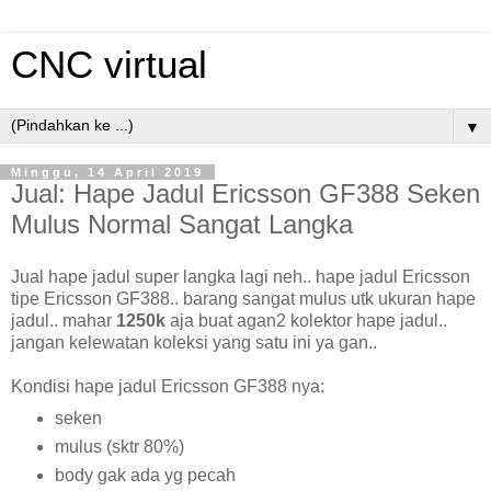
CNC virtual
▼
Minggu, 14 April 2019
Jual: Hape Jadul Ericsson GF388 Seken
Mulus Normal Sangat Langka
Jual hape jadul super langka lagi neh.. hape jadul Ericsson
tipe Ericsson GF388.. barang sangat mulus utk ukuran hape
jadul.. mahar
1250k
aja buat agan2 kolektor hape jadul..
jangan kelewatan koleksi yang satu ini ya gan..
Kondisi hape jadul Ericsson GF388 nya:
seken
mulus (sktr 80%)
body gak ada yg pecah