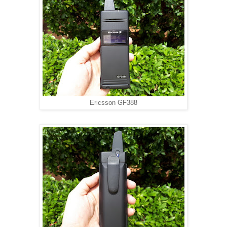
Ericsson GF388