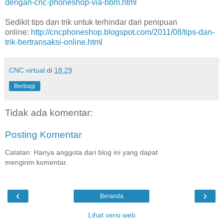
dengan-cnc-phoneshop-via-bbm.html
Sedikit tips dan trik untuk terhindar dari penipuan
online:
http://cncphoneshop.blogspot.com/2011/08/tips-dan-
trik-bertransaksi-online.html
CNC virtual
di
18.29
Berbagi
Tidak ada komentar:
Posting Komentar
Catatan: Hanya anggota dari blog ini yang dapat
mengirim komentar.
‹
›
Beranda
Lihat versi web