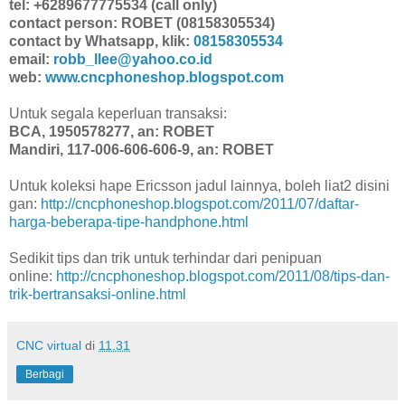
tel: +6289677775534 (call only)
contact person: ROBET (08158305534)
contact by Whatsapp, klik:
08158305534
email:
robb_llee@yahoo.co.id
web:
www.cncphoneshop.blogspot.com
Untuk segala keperluan transaksi:
BCA, 1950578277, an: ROBET
Mandiri, 117-006-606-606-9, an: ROBET
Untuk koleksi hape Ericsson jadul lainnya, boleh liat2 disini
gan:
http://cncphoneshop.blogspot.com/2011/07/daftar-
harga-beberapa-tipe-handphone.html
Sedikit tips dan trik untuk terhindar dari penipuan
online:
http://cncphoneshop.blogspot.com/2011/08/tips-dan-
trik-bertransaksi-online.html
CNC virtual
di
11.31
Berbagi