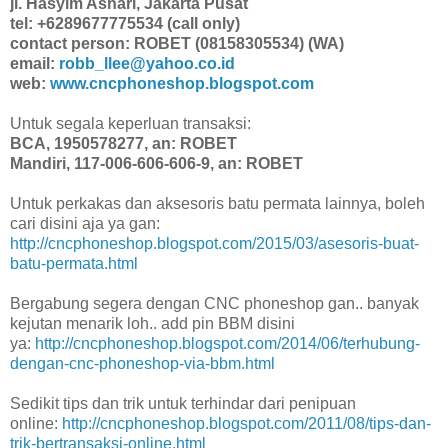
jl. Hasyim Ashari, Jakarta Pusat
tel: +6289677775534 (call only)
contact person: ROBET (08158305534) (WA)
email:
robb_llee@yahoo.co.id
web:
www.cncphoneshop.blogspot.com
Untuk segala keperluan transaksi:
BCA, 1950578277, an: ROBET
Mandiri, 117-006-606-606-9, an: ROBET
Untuk perkakas dan aksesoris batu permata lainnya, boleh
cari disini aja ya gan:
http://cncphoneshop.blogspot.com/2015/03/asesoris-buat-
batu-permata.html
Bergabung segera dengan CNC phoneshop gan.. banyak
kejutan menarik loh.. add pin BBM disini
ya:
http://cncphoneshop.blogspot.com/2014/06/terhubung-
dengan-cnc-phoneshop-via-bbm.html
Sedikit tips dan trik untuk terhindar dari penipuan
online:
http://cncphoneshop.blogspot.com/2011/08/tips-dan-
trik-bertransaksi-online.html