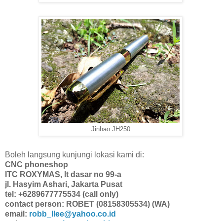
Jinhao JH250
Boleh langsung kunjungi lokasi kami di:
CNC phoneshop
ITC ROXYMAS, lt dasar no 99-a
jl. Hasyim Ashari, Jakarta Pusat
tel: +6289677775534 (call only)
contact person: ROBET (08158305534) (WA)
email:
robb_llee@yahoo.co.id