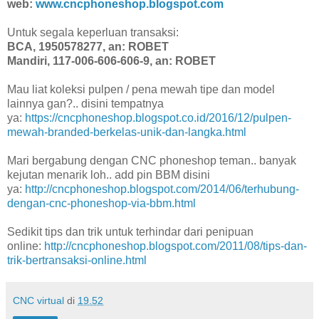
web:
www.cncphoneshop.blogspot.com
Untuk segala keperluan transaksi:
BCA, 1950578277, an: ROBET
Mandiri, 117-006-606-606-9, an: ROBET
Mau liat koleksi pulpen / pena mewah tipe dan model
lainnya gan?.. disini tempatnya
ya:
https://cncphoneshop.blogspot.co.id/2016/12/pulpen-
mewah-branded-berkelas-unik-dan-langka.html
Mari bergabung dengan CNC phoneshop teman.. banyak
kejutan menarik loh.. add pin BBM disini
ya:
http://cncphoneshop.blogspot.com/2014/06/terhubung-
dengan-cnc-phoneshop-via-bbm.html
Sedikit tips dan trik untuk terhindar dari penipuan
online:
http://cncphoneshop.blogspot.com/2011/08/tips-dan-
trik-bertransaksi-online.html
CNC virtual
di
19.52