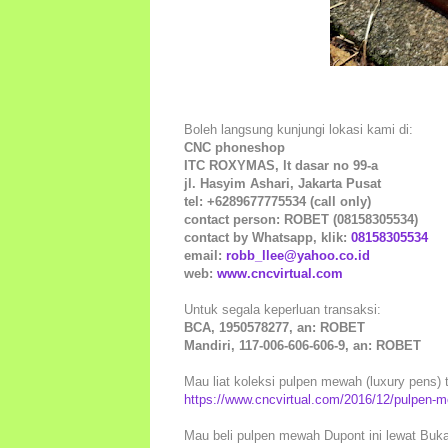
Boleh langsung kunjungi lokasi kami di:
CNC phoneshop
ITC ROXYMAS, lt dasar no 99-a
jl. Hasyim Ashari, Jakarta Pusat
tel: +6289677775534 (call only)
contact person: ROBET (08158305534)
contact by Whatsapp, klik:
08158305534
email:
robb_llee@yahoo.co.id
web:
www.cncvirtual.com
Untuk segala keperluan transaksi:
BCA, 1950578277, an: ROBET
Mandiri, 117-006-606-606-9, an: ROBET
Mau liat koleksi pulpen mewah (luxury pens) t
https://www.cncvirtual.com/2016/12/pulpen-m
Mau beli pulpen mewah Dupont ini lewat Buka