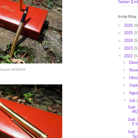
Tautan (Lin
Arsip Blog
►
2026
(9
►
2025
(5
►
2024
(5
►
2023
(5
▼
2022
(5
►
Des
►
Nov
Dupont 5E5BC94
►
Okto
►
Sep
►
Agu
▼
Juli
Jual:
RO
Jual
5 
Jual:
Ter