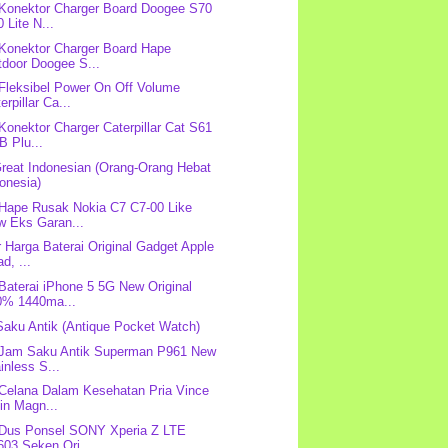
 Konektor Charger Board Doogee S70
 Lite N...
 Konektor Charger Board Hape
tdoor Doogee S...
 Fleksibel Power On Off Volume
erpillar Ca...
 Konektor Charger Caterpillar Cat S61
B Plu...
reat Indonesian (Orang-Orang Hebat
onesia)
 Hape Rusak Nokia C7 C7-00 Like
w Eks Garan...
r Harga Baterai Original Gadget Apple
ad, ...
 Baterai iPhone 5 5G New Original
0% 1440ma...
aku Antik (Antique Pocket Watch)
 Jam Saku Antik Superman P961 New
inless S...
 Celana Dalam Kesehatan Pria Vince
in Magn...
 Dus Ponsel SONY Xperia Z LTE
03 Seken Ori...