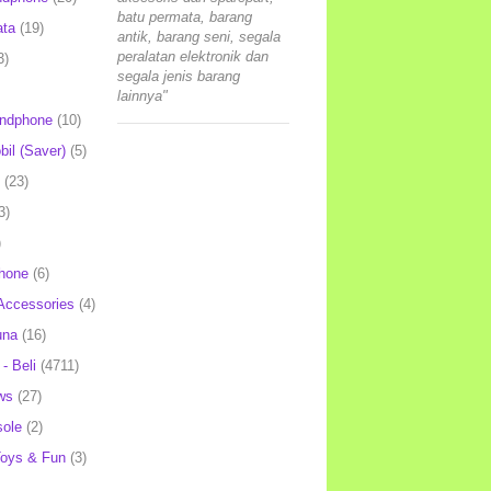
batu permata, barang
ata
(19)
antik, barang seni, segala
peralatan elektronik dan
3)
segala jenis barang
lainnya"
andphone
(10)
il (Saver)
(5)
(23)
3)
)
hone
(6)
Accessories
(4)
una
(16)
- Beli
(4711)
ws
(27)
ole
(2)
oys & Fun
(3)