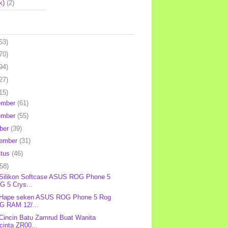
k)
(2)
63)
70)
94)
27)
15)
ember
(61)
ember
(55)
ber
(39)
tember
(31)
stus
(46)
(58)
 Silikon Softcase ASUS ROG Phone 5
G 5 Crys...
: Hape seken ASUS ROG Phone 5 Rog
5G RAM 12/...
 Cincin Batu Zamrud Buat Wanita
cinta ZR00...