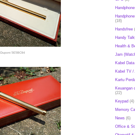
Handphone
Handphone 
(18)
Handsfree
Handy Talk
Health & B
Dupont 5E5BC94
Jam (Watc
Kabel Data
Kabel TV /
Kartu Perd
Keuangan d
(22)
Keypad
(4)
Memory Ca
News
(6)
Office & St
Otomotif &