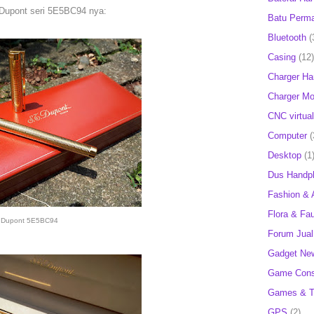
 Dupont seri 5E5BC94 nya:
Batu Perm
Bluetooth
(
Casing
(12)
Charger H
Charger Mob
CNC virtual
Computer
(
Desktop
(1
Dus Handp
Fashion & 
Flora & Fa
Dupont 5E5BC94
Forum Jual 
Gadget Ne
Game Cons
Games & T
GPS
(2)