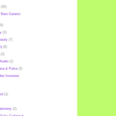
(35)
Baru Garansi
(6)
y
(3)
eauty
(7)
h)
(8)
(3)
 Audio
(1)
ana & Pulsa
(3)
an Investasi
rd
(2)
ationery
(2)
 Suku Cadang &