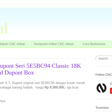
al
iakan CNC virtual
Kumpulan Artikel CNC virtual
Cara Berbelanja
Dupont Seri 5E5BC94 Classic 18K
ed Dupont Box
Follow CNC 
wah S.T. Dupont original seri 5E5BC94 dengan kotak merah
k sebagai barang hadiah.. harga
Rp 8.500.000,-
aja buat
nya:
Translate