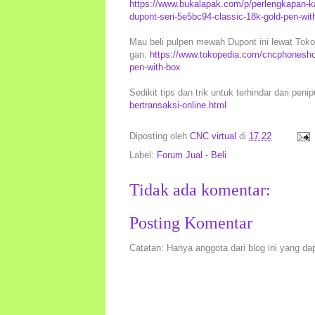
https://www.bukalapak.com/p/perlengkapan-kan
dupont-seri-5e5bc94-classic-18k-gold-pen-wit
Mau beli pulpen mewah Dupont ini lewat Tokop
gan:
https://www.tokopedia.com/cncphoneshop
pen-with-box
Sedikit tips dan trik untuk terhindar dari peni
bertransaksi-online.html
Diposting oleh
CNC virtual
di
17.22
Label:
Forum Jual - Beli
Tidak ada komentar:
Posting Komentar
Catatan: Hanya anggota dari blog ini yang da