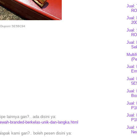
Jual
ROG
Jual:
200
Dupont 5E5BC94
Jual:
RO
Jual:
Se
Multi
(Pe
Jual:
Eme
Jual:
5E
Jual:
Bo
Jual:
P1
Jual:
ipe lainnya gan?.. ada disini ya:
P1
ewah-branded-berkelas-unik-dan-langka.html
Jual
Ne
lapak kami gan?.. boleh pesen disini ya: