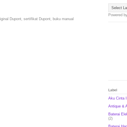
Powered b
ginal Dupont, sertifikat Dupont, buku manual
Label
Aku Cinta 
Antique & A
Baterai Ele
(2)
Baterai Ha