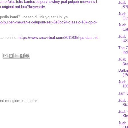
tor/alat-tulis-kantor/pulpen/hswhey-jual-pulpen-mewah-s-t-
Jual:
S70
h-original-red-box?keyword=
Jual:
edia kami?.. pesen di link yg satu ini ya
Ou
/pulpen-mewah-s-t-dupont-seri-5e5bc94-classic-18k-gold-
Jual:
Cat
Jual:
puan online:
https://www.cncvirtual.com/2011/08/tips-dan-trik-
US
The G
Ind
Jual:
Ne
Dafta
(iP
Jual:
10
Jam S
Jual:
pat mengirim komentar.
Sta
Jual:
Kle
Jual:
C66