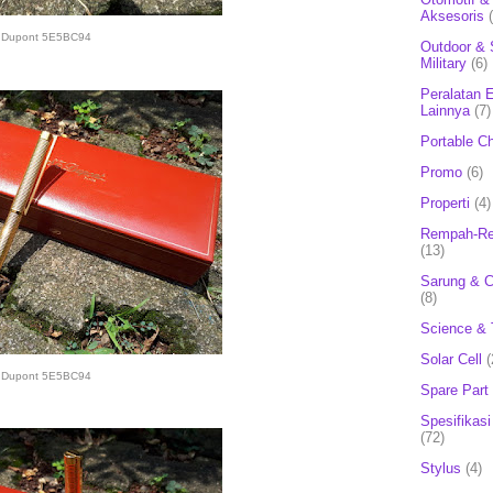
Aksesoris
Dupont 5E5BC94
Outdoor & 
Military
(6)
Peralatan E
Lainnya
(7)
Portable C
Promo
(6)
Properti
(4)
Rempah-Re
(13)
Sarung & 
(8)
Science & 
Solar Cell
(
Dupont 5E5BC94
Spare Part
Spesifikasi
(72)
Stylus
(4)