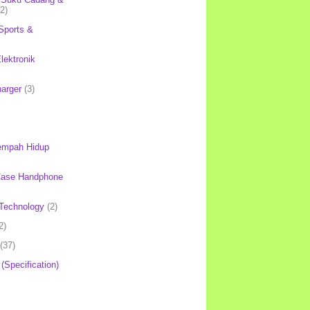
(2)
Sports &
lektronik
harger
(3)
mpah Hidup
Case Handphone
Technology
(2)
2)
(37)
 (Specification)