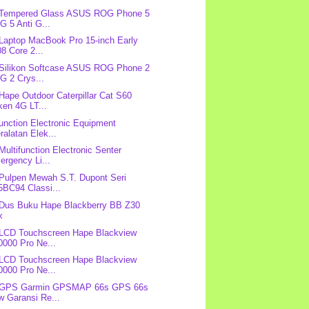
: Tempered Glass ASUS ROG Phone 5
 5 Anti G...
 Laptop MacBook Pro 15-inch Early
8 Core 2...
 Silikon Softcase ASUS ROG Phone 2
G 2 Crys...
 Hape Outdoor Caterpillar Cat S60
ken 4G LT...
function Electronic Equipment
ralatan Elek...
 Multifunction Electronic Senter
rgency Li...
 Pulpen Mewah S.T. Dupont Seri
5BC94 Classi...
 Dus Buku Hape Blackberry BB Z30
x
 LCD Touchscreen Hape Blackview
0000 Pro Ne...
 LCD Touchscreen Hape Blackview
0000 Pro Ne...
: GPS Garmin GPSMAP 66s GPS 66s
w Garansi Re...