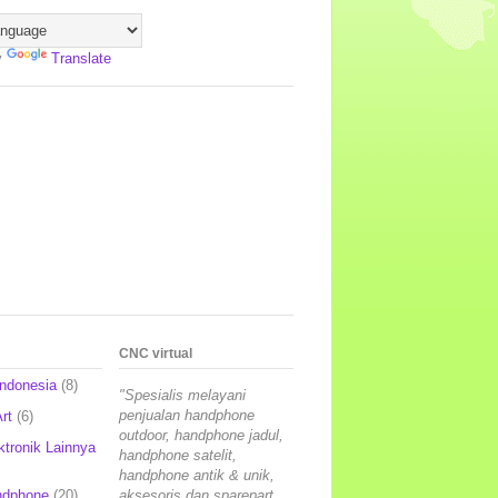
y
Translate
CNC virtual
Indonesia
(8)
"Spesialis melayani
penjualan handphone
rt
(6)
outdoor, handphone jadul,
ktronik Lainnya
handphone satelit,
handphone antik & unik,
ndphone
(20)
aksesoris dan sparepart,