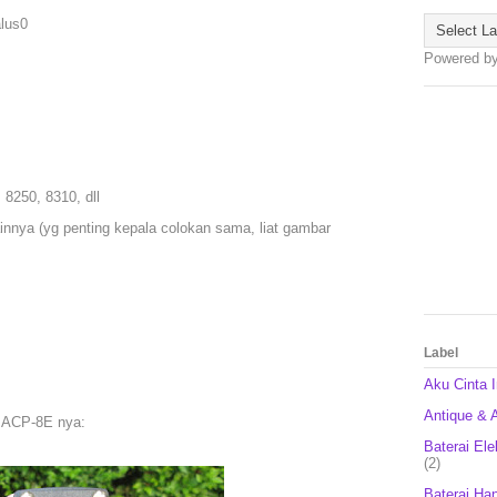
alus0
Powered b
 8250, 8310, dll
ainnya (yg penting kepala colokan sama, liat gambar
Label
Aku Cinta 
Antique & A
l ACP-8E nya:
Baterai Ele
(2)
Baterai Ha