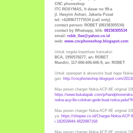
CNC phoneshop
ITC ROXYMAS, lt dasar no 99-a
jl. Hasyim Ashari, Jakarta Pusat
tel: +6289677775534 (call only)
contact person: ROBET (08158305534)
contact by Whatsapp, klik:
08158305534
email:
robb_llee@yahoo.co.id
web:
www.cncphoneshop.blogspot.com
Untuk segala keperluan transaksi:
BCA, 1950578277, an: ROBET
Mandiri, 117-006-606-606-9, an: ROBET
Untuk sparepart & aksesoris buat hape Nokia j
gan:
http://cncphoneshop.blogspot.com/2013/
Mau pesen charger Nokia ACP-8E original 100
https://www.bukalapak.com/p/handphone/akses
nokia-acp-8e-colokan-gede-buat-nokia-jadul
Mau pesen charger Nokia ACP-8E original 100
ya:
https://shopee.co.id/Charger-Nokia-ACP
i.182659944.4820987168
Mau pesen charger Nokia ACP-8E original 100