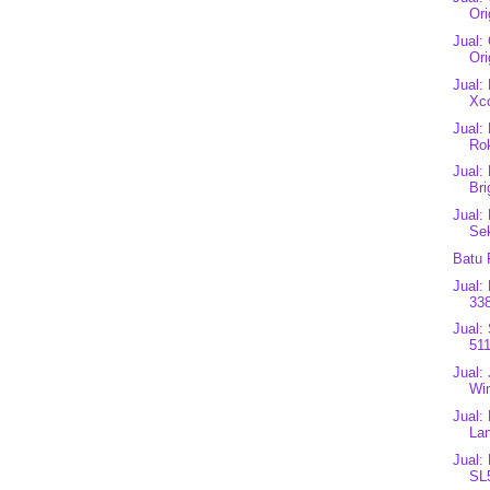
Ori
Jual:
Ori
Jual:
Xco
Jual:
Rok
Jual:
Bri
Jual:
Se
Batu 
Jual:
338
Jual:
511
Jual:
Win
Jual:
Lan
Jual:
SL5