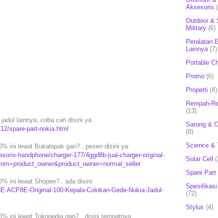
Aksesoris
Outdoor & 
Military
(6)
Peralatan E
Lainnya
(7)
Portable C
Promo
(6)
Properti
(4)
Rempah-Re
(13)
adul lainnya, coba cari disini ya
Sarung & 
12/spare-part-nokia.html
(8)
Science & 
% ini lewat Bukalapak gan?.. pesen disini ya:
oris-handphone/charger-177/4ggd8b-jual-charger-original-
Solar Cell
(
?from=product_owner&product_owner=normal_seller
Spare Part
% ini lewat Shopee?.. ada disini
Spesifikasi
-8E-ACP8E-Original-100-Kepala-Colokan-Gede-Nokia-Jadul-
(72)
Stylus
(4)
% ini lewat Tokopedia gan?.. disini tempatnya