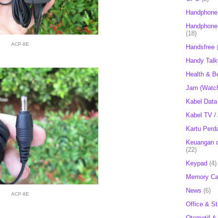
Handphone
Handphone 
(18)
ACP-8E
Handsfree
Handy Talk
Health & B
Jam (Watc
Kabel Data
Kabel TV /
Kartu Perd
Keuangan d
(22)
Keypad
(4)
Memory Ca
News
(6)
ACP-8E
Office & St
Otomotif &