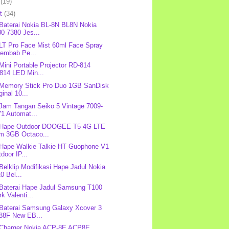
l
(19)
et
(34)
 Baterai Nokia BL-8N BL8N Nokia
0 7380 Jes...
 LT Pro Face Mist 60ml Face Spray
lembab Pe...
 Mini Portable Projector RD-814
814 LED Min...
 Memory Stick Pro Duo 1GB SanDisk
ginal 10...
 Jam Tangan Seiko 5 Vintage 7009-
1 Automat...
: Hape Outdoor DOOGEE T5 4G LTE
m 3GB Octaco...
 Hape Walkie Talkie HT Guophone V1
door IP...
 Belklip Modifikasi Hape Jadul Nokia
0 Bel...
 Baterai Hape Jadul Samsung T100
k Valenti...
 Baterai Samsung Galaxy Xcover 3
88F New EB...
 Charger Nokia ACP-8E ACP8E