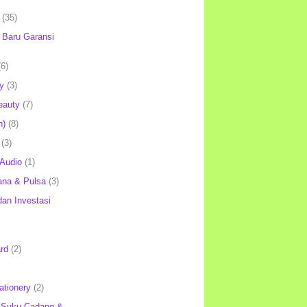
(35)
Baru Garansi
(6)
y
(3)
eauty
(7)
h)
(8)
(3)
 Audio
(1)
ana & Pulsa
(3)
an Investasi
rd
(2)
ationery
(2)
 Suku Cadang &