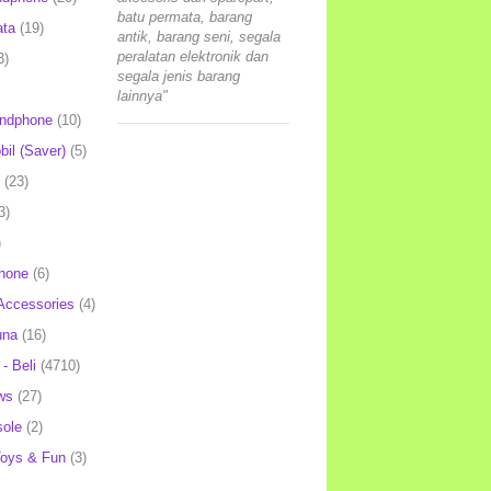
batu permata, barang
ata
(19)
antik, barang seni, segala
peralatan elektronik dan
3)
segala jenis barang
lainnya"
andphone
(10)
il (Saver)
(5)
(23)
3)
)
hone
(6)
Accessories
(4)
una
(16)
- Beli
(4710)
ws
(27)
ole
(2)
oys & Fun
(3)