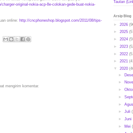
Tautan (Lin
charger-original-nokia-acp-8e-colokan-gede-buat-nokia-
Arsip Blog
puan online:
http://cncphoneshop.blogspot.com/2011/08/tips-
►
2026
(9
►
2025
(5
►
2024
(5
►
2023
(5
►
2022
(5
►
2021
(4
▼
2020
(4
►
Des
►
Nov
pat mengirim komentar.
►
Okto
►
Sep
►
Agu
►
Juli
►
Juni
►
Mei