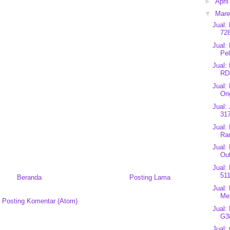
►
Apri
▼
Mar
Jual:
728
Jual:
Pe
Jual:
RD
Jual:
Ori
Jual:
317
Jual
Ra
Jual:
Out
Jual:
511
Beranda
Posting Lama
Jual:
Mer
:
Posting Komentar (Atom)
Jual:
G3
Jual: