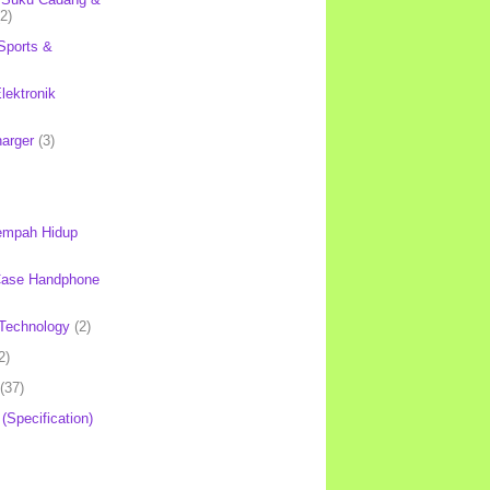
(2)
Sports &
lektronik
harger
(3)
mpah Hidup
Case Handphone
Technology
(2)
2)
(37)
 (Specification)