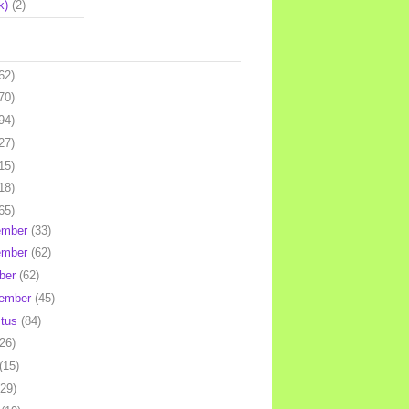
k)
(2)
62)
70)
94)
27)
15)
18)
65)
ember
(33)
ember
(62)
ber
(62)
tember
(45)
stus
(84)
(26)
(15)
(29)