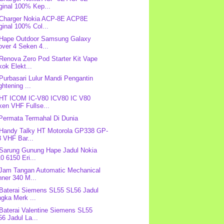
ginal 100% Kep...
 Charger Nokia ACP-8E ACP8E
ginal 100% Col...
 Hape Outdoor Samsung Galaxy
ver 4 Seken 4...
 Renova Zero Pod Starter Kit Vape
ok Elekt...
 Purbasari Lulur Mandi Pengantin
ghtening ...
 HT ICOM IC-V80 ICV80 IC V80
ken VHF Fullse...
Permata Termahal Di Dunia
 Handy Talky HT Motorola GP338 GP-
 VHF Bar...
 Sarung Gunung Hape Jadul Nokia
0 6150 Eri...
 Jam Tangan Automatic Mechanical
ner 340 M...
 Baterai Siemens SL55 SL56 Jadul
gka Merk ...
 Baterai Valentine Siemens SL55
6 Jadul La...