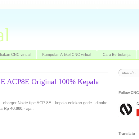
al
iakan CNC virtual
Kumpulan Artikel CNC virtual
Cara Berbelanja
8E ACP8E Original 100% Kepala
Follow CNC 
eh.. charger Nokie tipe ACP-8E.. kepala colokan gede.. dipake
rga
Rp 40.000,-
aja..
Translate