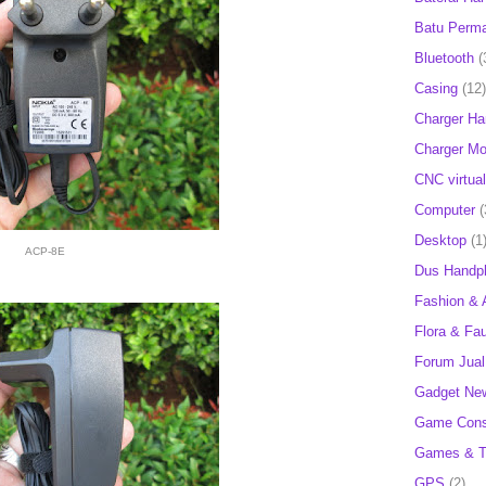
Batu Perm
Bluetooth
(
Casing
(12)
Charger H
Charger Mob
CNC virtual
Computer
(
Desktop
(1
ACP-8E
Dus Handp
Fashion & 
Flora & Fa
Forum Jual 
Gadget Ne
Game Cons
Games & T
GPS
(2)