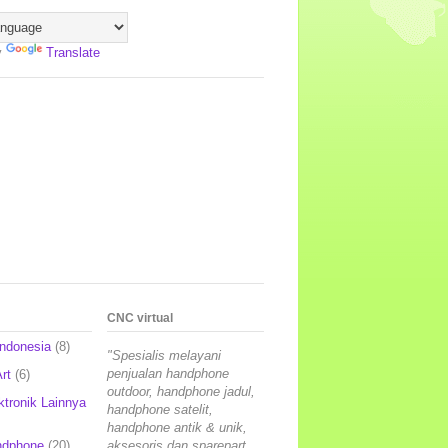
y
Translate
CNC virtual
Indonesia
(8)
"Spesialis melayani
penjualan handphone
rt
(6)
outdoor, handphone jadul,
ktronik Lainnya
handphone satelit,
handphone antik & unik,
ndphone
(20)
aksesoris dan sparepart,