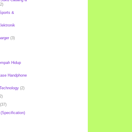
(2)
Sports &
lektronik
harger
(3)
mpah Hidup
Case Handphone
Technology
(2)
2)
(37)
 (Specification)