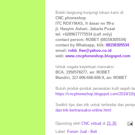
Boleh langsung kunjungi lokasi kami di:
CNC phoneshop
ITC ROXYMAS, lt dasar no 99-a
jl. Hasyim Ashari, Jakarta Pusat
tel: +6289677775534 (call only)
contact person: ROBET (08158305534)
contact by Whatsapp, klik:
08158305534
email:
robb_llee@yahoo.co.id
web:
www.cncphoneshop.blogspot.com
Untuk segala keperluan transaksi:
BCA, 1950578277, an: ROBET
Mandiri, 117-006-606-606-9, an: ROBET
Butuh produk-produk perawatan kulit wajah lain
https://cncphoneshop.blogspot.com/2019/10/
Sedikit tips dan trik untuk terhindar dari peni
dan-trik-bertransaksi-online.html
Diposting oleh
CNC virtual
di
21.35
Label:
Forum Jual - Beli