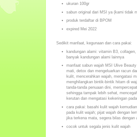
ukuran 100gr
sabun original dari MSI ya (kami tidak 
produk terdaftar di BPOM
expired Mei 2022
Sedikit manfaat, kegunaan dan cara pakai:
kandungan alami: vitamin B3, collagen,
banyak kandungan alami lainnya
manfaat sabun wajah MSI Ulive Beauty 
mati, detox dan mengeluarkan racun dar
kulit, mencerahkan wajah, mengatasi m
menghilangkan bintik-bintik hitam di w
tanda-tanda penuaan dini, mempercepat p
sehingga tampak lebih sehat, menceg
kerutan dan mengatasi kekeringan pada 
cara pakai: basahi kulit wajah kemudi
pada kulit wajah; pijat wajah dengan lem
jika terkena mata, segera bilas dengan a
cocok untuk segala jenis kulit wajah