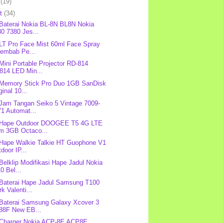
l
(19)
et
(34)
 Baterai Nokia BL-8N BL8N Nokia
0 7380 Jes...
 LT Pro Face Mist 60ml Face Spray
lembab Pe...
 Mini Portable Projector RD-814
814 LED Min...
 Memory Stick Pro Duo 1GB SanDisk
ginal 10...
 Jam Tangan Seiko 5 Vintage 7009-
1 Automat...
: Hape Outdoor DOOGEE T5 4G LTE
m 3GB Octaco...
 Hape Walkie Talkie HT Guophone V1
door IP...
 Belklip Modifikasi Hape Jadul Nokia
0 Bel...
 Baterai Hape Jadul Samsung T100
k Valenti...
 Baterai Samsung Galaxy Xcover 3
88F New EB...
 Charger Nokia ACP-8E ACP8E