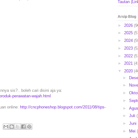
Tautan (Lin
Arsip Blog
►
2026
(9
►
2025
(5
►
2024
(5
►
2023
(5
►
2022
(5
►
2021
(4
▼
2020
(4
►
Des
►
Nov
nya sis?.. boleh cari disini aja ya:
►
Okto
produk-perawatan-wajah.html
►
Sep
puan online:
http://cncphoneshop.blogspot.com/2011/08/tips-
►
Agu
►
Juli
►
Juni
►
Mei