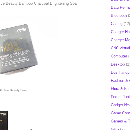
ive Beauty Bamboo Charcoal Brightening Soal:
Batu Perm
Bluetooth
(
Casing
(12)
Charger H
Charger Mob
CNC virtual
Computer
(
Desktop
(1
Dus Handp
Fashion & 
Flora & Fa
I Ulive Beauty Soap
Forum Jual 
Gadget Ne
Game Cons
Games & T
GPS
(2)