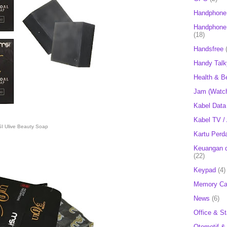
Handphone
Handphone 
(18)
Handsfree
Handy Talk
Health & B
Jam (Watc
Kabel Data
Kabel TV /
I Ulive Beauty Soap
Kartu Perd
Keuangan d
(22)
Keypad
(4)
Memory Ca
News
(6)
Office & St
Otomotif &