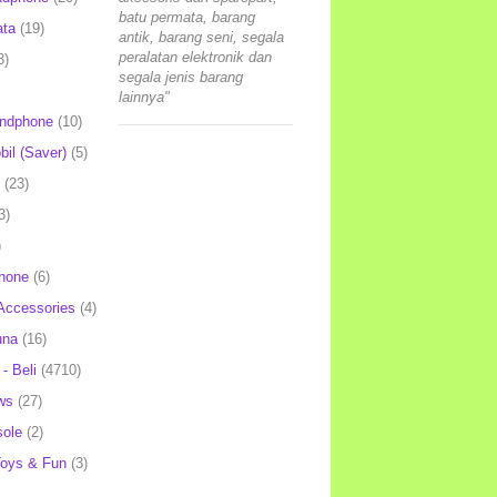
batu permata, barang
ata
(19)
antik, barang seni, segala
peralatan elektronik dan
3)
segala jenis barang
lainnya"
andphone
(10)
il (Saver)
(5)
(23)
3)
)
hone
(6)
Accessories
(4)
una
(16)
- Beli
(4710)
ws
(27)
ole
(2)
oys & Fun
(3)