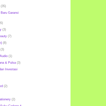
(35)
Baru Garansi
(6)
y
(3)
eauty
(7)
h)
(8)
(3)
 Audio
(1)
ana & Pulsa
(3)
an Investasi
rd
(2)
ationery
(2)
 Suku Cadang &