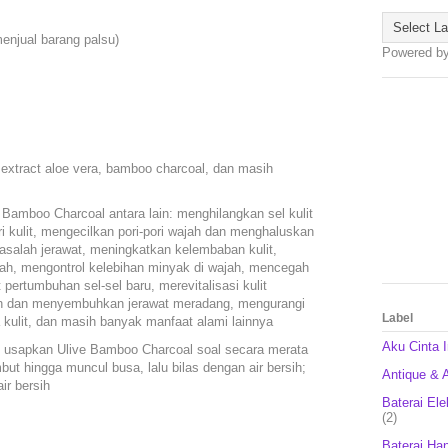
menjual barang palsu)
Powered b
 extract aloe vera, bamboo charcoal, dan masih
Bamboo Charcoal antara lain: menghilangkan sel kulit
i kulit, mengecilkan pori-pori wajah dan menghaluskan
asalah jerawat, meningkatkan kelembaban kulit,
ajah, mengontrol kelebihan minyak di wajah, mencegah
ertumbuhan sel-sel baru, merevitalisasi kulit
ah dan menyembuhkan jerawat meradang, mengurangi
Label
kulit, dan masih banyak manfaat alami lainnya
Aku Cinta 
an usapkan Ulive Bamboo Charcoal soal secara merata
but hingga muncul busa, lalu bilas dengan air bersih;
Antique & A
ir bersih
Baterai Ele
(2)
Baterai Ha