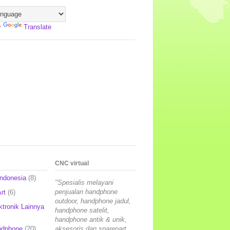
y
Translate
CNC virtual
Indonesia
(8)
"Spesialis melayani
penjualan handphone
rt
(6)
outdoor, handphone jadul,
ktronik Lainnya
handphone satelit,
handphone antik & unik,
ndphone
(20)
aksesoris dan sparepart,