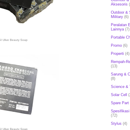
Aksesoris
Outdoor & 
Military
(6)
Peralatan E
Lainnya
(7)
Portable C
I Ulive Beauty Soap
Promo
(6)
Properti
(4)
Rempah-Re
(13)
Sarung & 
(8)
Science & 
Solar Cell
(
Spare Part
Spesifikasi
(72)
Stylus
(4)
I Ulive Beauty Soap