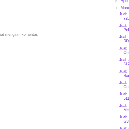
►
Apri
▼
Mar
Jual:
728
Jual:
Pe
pat mengirim komentar.
Jual:
RD
Jual:
Ori
Jual:
317
Jual
Ra
Jual:
Out
Jual:
511
Jual:
Mer
Jual:
G3
Jual: