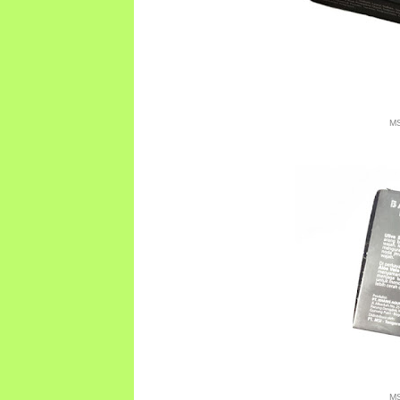
MS
MS