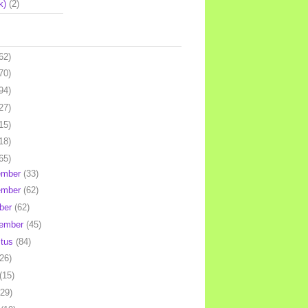
k)
(2)
62)
70)
94)
27)
15)
18)
65)
ember
(33)
ember
(62)
ber
(62)
tember
(45)
stus
(84)
(26)
(15)
(29)