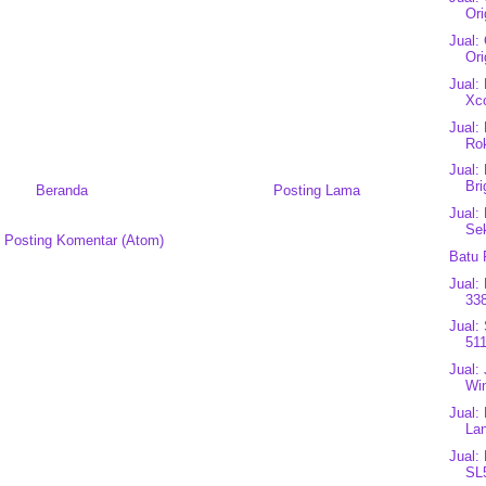
Ori
Jual:
Ori
Jual:
Xco
Jual:
Rok
Jual:
Bri
Beranda
Posting Lama
Jual:
Se
:
Posting Komentar (Atom)
Batu 
Jual:
338
Jual:
511
Jual:
Win
Jual:
Lan
Jual:
SL5