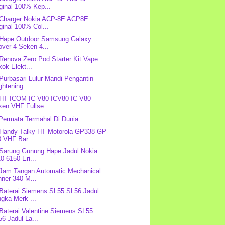
ginal 100% Kep...
 Charger Nokia ACP-8E ACP8E
ginal 100% Col...
 Hape Outdoor Samsung Galaxy
ver 4 Seken 4...
 Renova Zero Pod Starter Kit Vape
ok Elekt...
 Purbasari Lulur Mandi Pengantin
ghtening ...
 HT ICOM IC-V80 ICV80 IC V80
ken VHF Fullse...
Permata Termahal Di Dunia
 Handy Talky HT Motorola GP338 GP-
 VHF Bar...
 Sarung Gunung Hape Jadul Nokia
0 6150 Eri...
 Jam Tangan Automatic Mechanical
ner 340 M...
 Baterai Siemens SL55 SL56 Jadul
gka Merk ...
 Baterai Valentine Siemens SL55
6 Jadul La...