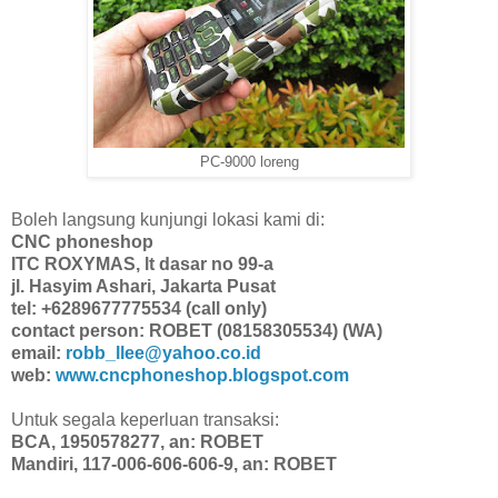
PC-9000 loreng
Boleh langsung kunjungi lokasi kami di:
CNC phoneshop
ITC ROXYMAS, lt dasar no 99-a
jl. Hasyim Ashari, Jakarta Pusat
tel: +6289677775534 (call only)
contact person: ROBET (08158305534) (WA)
email:
robb_llee@yahoo.co.id
web:
www.cncphoneshop.blogspot.com
Untuk segala keperluan transaksi:
BCA, 1950578277, an: ROBET
Mandiri, 117-006-606-606-9, an: ROBET