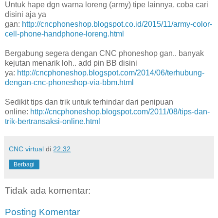
Untuk hape dgn warna loreng (army) tipe lainnya, coba cari
disini aja ya
gan:
http://cncphoneshop.blogspot.co.id/2015/11/army-color-
cell-phone-handphone-loreng.html
Bergabung segera dengan CNC phoneshop gan.. banyak
kejutan menarik loh.. add pin BB disini
ya:
http://cncphoneshop.blogspot.com/2014/06/terhubung-
dengan-cnc-phoneshop-via-bbm.html
Sedikit tips dan trik untuk terhindar dari penipuan
online:
http://cncphoneshop.blogspot.com/2011/08/tips-dan-
trik-bertransaksi-online.html
CNC virtual
di
22.32
Berbagi
Tidak ada komentar:
Posting Komentar