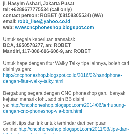
jl. Hasyim Ashari, Jakarta Pusat
tel: +6289677775534 (call only)
contact person: ROBET (08158305534) (WA)
email:
robb_llee@yahoo.co.id
web:
www.cncphoneshop.blogspot.com
Untuk segala keperluan transaksi:
BCA, 1950578277, an: ROBET
Mandiri, 117-006-606-606-9, an: ROBET
Untuk hape dengan fitur Walky Talky tipe lainnya, boleh cari
disini ya gan:
http://cncphoneshop.blogspot.co.id/2016/02/handphone-
dengan-fitur-walky-talky.html
Bergabung segera dengan CNC phoneshop gan.. banyak
kejutan menarik loh.. add pin BB disini
ya:
http://cncphoneshop.blogspot.com/2014/06/terhubung-
dengan-cnc-phoneshop-via-bbm.html
Sedikit tips dan trik untuk terhindar dari penipuan
online:
http://cncphoneshop.blogspot.com/2011/08/tips-dan-