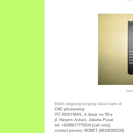
bate
Boleh langsung kunjungi lokasi kami di:
CNC phoneshop
ITC ROXYMAS, lt dasar no 99-a
jl. Hasyim Ashari, Jakarta Pusat
tel: +6289677775534 (call only)
contact person: ROBET (08158305534)