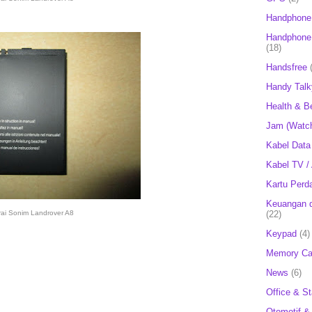
Handphone
Handphone 
(18)
Handsfree
Handy Talk
Health & B
Jam (Watc
Kabel Data
Kabel TV /
Kartu Perd
Keuangan d
(22)
rai Sonim Landrover A8
Keypad
(4)
Memory Ca
News
(6)
Office & St
Otomotif &