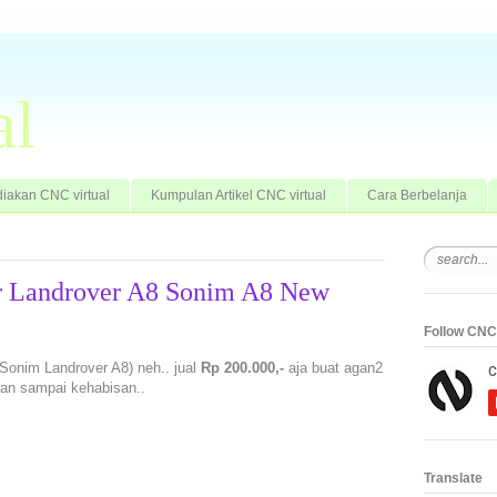
al
iakan CNC virtual
Kumpulan Artikel CNC virtual
Cara Berbelanja
or Landrover A8 Sonim A8 New
Follow CNC 
(Sonim Landrover A8) neh.. jual
Rp 200.000,-
aja buat agan2
gan sampai kehabisan..
Translate