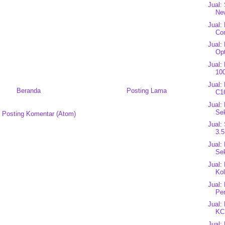
Jual:
Ne
Jual:
Co
Jual:
Op
Jual:
10
Jual:
Beranda
Posting Lama
C1
Jual:
Sek
:
Posting Komentar (Atom)
Jual:
3.5
Jual:
Se
Jual:
Kol
Jual:
Pe
Jual:
KCB
Jual: