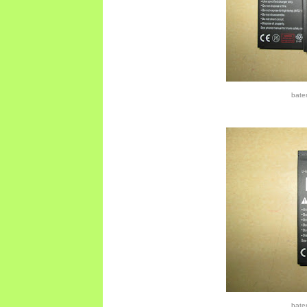
bate
bate