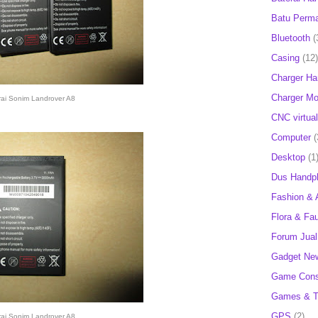
Batu Perm
Bluetooth
(
Casing
(12)
Charger H
Charger Mob
rai Sonim Landrover A8
CNC virtual
Computer
(
Desktop
(1
Dus Handp
Fashion & 
Flora & Fa
Forum Jual 
Gadget Ne
Game Cons
Games & T
GPS
(2)
rai Sonim Landrover A8