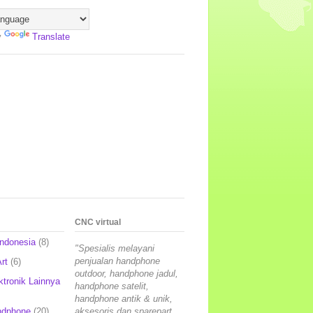
y
Translate
CNC virtual
Indonesia
(8)
"Spesialis melayani
penjualan handphone
rt
(6)
outdoor, handphone jadul,
ktronik Lainnya
handphone satelit,
handphone antik & unik,
ndphone
(20)
aksesoris dan sparepart,