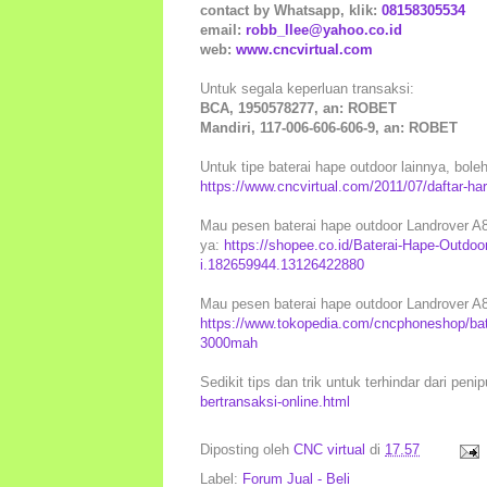
contact by Whatsapp, klik:
08158305534
email:
robb_llee@yahoo.co.id
web:
www.cncvirtual.com
Untuk segala keperluan transaksi:
BCA, 1950578277, an: ROBET
Mandiri, 117-006-606-606-9, an: ROBET
Untuk tipe baterai hape outdoor lainnya, boleh
https://www.cncvirtual.com/2011/07/daftar-ha
Mau pesen baterai hape outdoor Landrover A8 
ya:
https://shopee.co.id/Baterai-Hape-Outdo
i.182659944.13126422880
Mau pesen baterai hape outdoor Landrover A8 
https://www.tokopedia.com/cncphoneshop/bate
3000mah
Sedikit tips dan trik untuk terhindar dari peni
bertransaksi-online.html
Diposting oleh
CNC virtual
di
17.57
Label:
Forum Jual - Beli