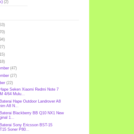
k)
(2)
63)
70)
94)
27)
15)
18)
ember
(47)
ember
(27)
ber
(22)
 Hape Seken Xiaomi Redmi Note 7
M 4/64 Mulu...
 Baterai Hape Outdoor Landrover A8
nim A8 N...
 Baterai Blackberry BB Q10 NX1 New
ginal 1...
 Baterai Sony Ericsson BST-15
T15 Soner P80...