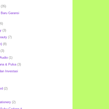
(35)
Baru Garansi
(6)
y
(3)
eauty
(7)
h)
(8)
(3)
 Audio
(1)
ana & Pulsa
(3)
an Investasi
rd
(2)
ationery
(2)
 Suku Cadang &