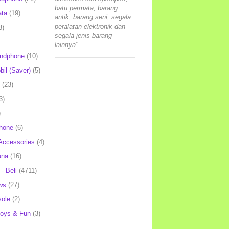
batu permata, barang
ata
(19)
antik, barang seni, segala
peralatan elektronik dan
3)
segala jenis barang
lainnya"
andphone
(10)
il (Saver)
(5)
(23)
3)
)
hone
(6)
Accessories
(4)
una
(16)
- Beli
(4711)
ws
(27)
ole
(2)
oys & Fun
(3)