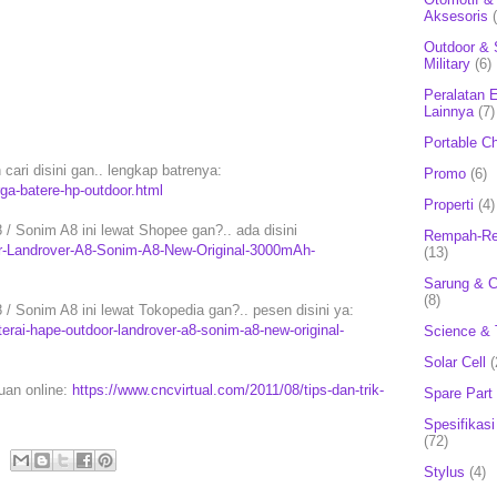
Aksesoris
Outdoor & 
Military
(6)
Peralatan E
Lainnya
(7)
Portable C
 cari disini gan.. lengkap batrenya:
Promo
(6)
rga-batere-hp-outdoor.html
Properti
(4)
/ Sonim A8 ini lewat Shopee gan?.. ada disini
Rempah-Re
or-Landrover-A8-Sonim-A8-New-Original-3000mAh-
(13)
Sarung & 
(8)
/ Sonim A8 ini lewat Tokopedia gan?.. pesen disini ya:
rai-hape-outdoor-landrover-a8-sonim-a8-new-original-
Science & 
Solar Cell
(
puan online:
https://www.cncvirtual.com/2011/08/tips-dan-trik-
Spare Part
Spesifikasi
(72)
Stylus
(4)