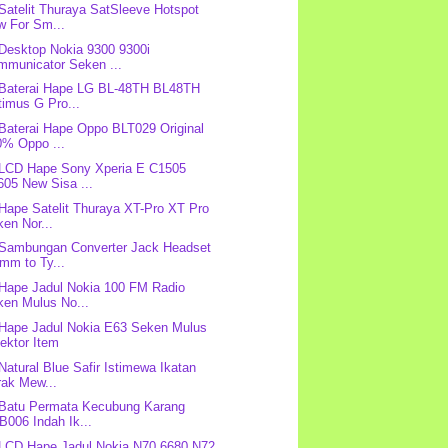
 Satelit Thuraya SatSleeve Hotspot
w For Sm...
 Desktop Nokia 9300 9300i
mmunicator Seken ...
 Baterai Hape LG BL-48TH BL48TH
timus G Pro...
 Baterai Hape Oppo BLT029 Original
0% Oppo ...
 LCD Hape Sony Xperia E C1505
605 New Sisa ...
 Hape Satelit Thuraya XT-Pro XT Pro
en Nor...
 Sambungan Converter Jack Headset
mm to Ty...
 Hape Jadul Nokia 100 FM Radio
ken Mulus No...
 Hape Jadul Nokia E63 Seken Mulus
ektor Item
 Natural Blue Safir Istimewa Ikatan
rak Mew...
 Batu Permata Kecubung Karang
006 Indah Ik...
 LCD Hape Jadul Nokia N70 6680 N72