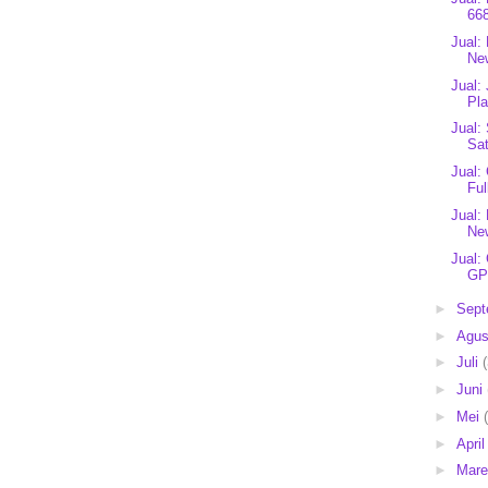
66
Jual:
New
Jual:
Pla
Jual:
Sa
Jual:
Ful
Jual:
New
Jual:
GPS
►
Sep
►
Agu
►
Juli
►
Juni
►
Mei
►
Apri
►
Mar