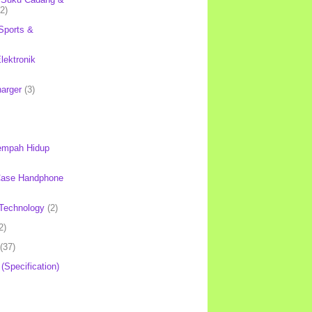
(2)
Sports &
lektronik
harger
(3)
mpah Hidup
Case Handphone
Technology
(2)
2)
(37)
 (Specification)