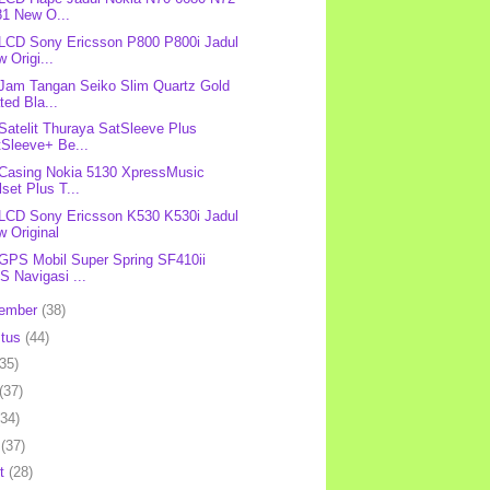
81 New O...
 LCD Sony Ericsson P800 P800i Jadul
 Origi...
 Jam Tangan Seiko Slim Quartz Gold
ted Bla...
 Satelit Thuraya SatSleeve Plus
tSleeve+ Be...
 Casing Nokia 5130 XpressMusic
lset Plus T...
 LCD Sony Ericsson K530 K530i Jadul
 Original
 GPS Mobil Super Spring SF410ii
 Navigasi ...
tember
(38)
stus
(44)
(35)
(37)
(34)
l
(37)
et
(28)