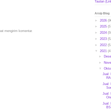
Tautan (Lin
Arsip Blog
►
2026
(9
►
2025
(5
pat mengirim komentar.
►
2024
(5
►
2023
(5
►
2022
(5
▼
2021
(4
►
Des
►
Nov
▼
Okto
Jual:
RA
Jual:
So
Jual:
Ori
Jual:
BS