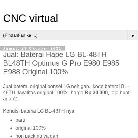
CNC virtual
▼
Jumat, 29 Oktober 2021
Jual: Baterai Hape LG BL-48TH
BL48TH Optimus G Pro E980 E985
E988 Original 100%
Jual baterai original ponsel LG neh gan.. kode baterai BL-
48TH, kwalitas original 100%.. harga
Rp 30.000,-
aja buat
agan2..
Kondisi baterai LG BL-48TH nya:
baru
original 100%
non packing ya gan