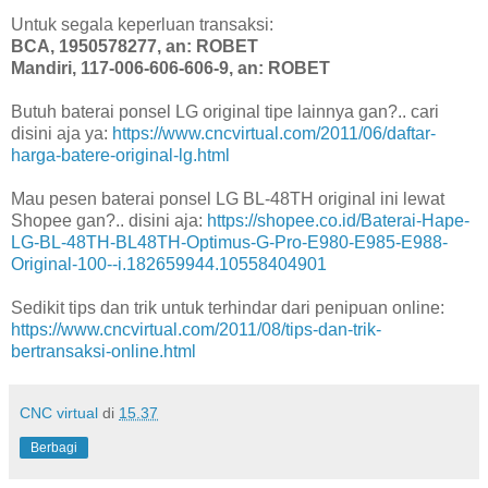
Untuk segala keperluan transaksi:
BCA, 1950578277, an: ROBET
Mandiri, 117-006-606-606-9, an: ROBET
Butuh baterai ponsel LG original tipe lainnya gan?.. cari
disini aja ya:
https://www.cncvirtual.com/2011/06/daftar-
harga-batere-original-lg.html
Mau pesen baterai ponsel LG BL-48TH original ini lewat
Shopee gan?.. disini aja:
https://shopee.co.id/Baterai-Hape-
LG-BL-48TH-BL48TH-Optimus-G-Pro-E980-E985-E988-
Original-100--i.182659944.10558404901
Sedikit tips dan trik untuk terhindar dari penipuan online:
https://www.cncvirtual.com/2011/08/tips-dan-trik-
bertransaksi-online.html
CNC virtual
di
15.37
Berbagi