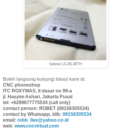
baterai LG-BL48TH
Boleh langsung kunjungi lokasi kami di:
CNC phoneshop
ITC ROXYMAS, lt dasar no 99-a
jl. Hasyim Ashari, Jakarta Pusat
tel: +6289677775534 (call only)
contact person: ROBET (08158305534)
contact by Whatsapp, klik:
08158305534
email:
robb_llee@yahoo.co.id
web:
www.cncvirtual.com