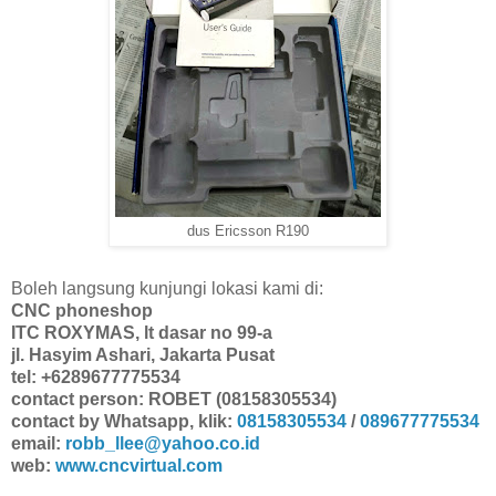
dus Ericsson R190
Boleh langsung kunjungi lokasi kami di:
CNC phoneshop
ITC ROXYMAS, lt dasar no 99-a
jl. Hasyim Ashari, Jakarta Pusat
tel: +6289677775534
contact person: ROBET (08158305534)
contact by Whatsapp, klik:
08158305534
/
089677775534
email:
robb_llee@yahoo.co.id
web:
www.cncvirtual.com