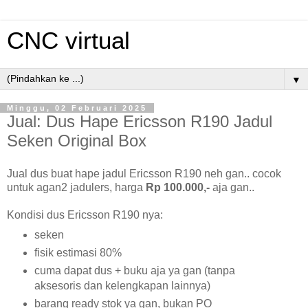
CNC virtual
▼
Minggu, 02 Februari 2025
Jual: Dus Hape Ericsson R190 Jadul
Seken Original Box
Jual dus buat hape jadul Ericsson R190 neh gan.. cocok
untuk agan2 jadulers, harga
Rp 100.000,-
aja gan..
Kondisi dus Ericsson R190 nya:
seken
fisik estimasi 80%
cuma dapat dus + buku aja ya gan (tanpa
aksesoris dan kelengkapan lainnya)
barang ready stok ya gan, bukan PO