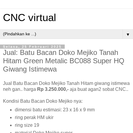
CNC virtual
▼
Selasa, 25 Februari 2025
Jual: Batu Bacan Doko Mejiko Tanah
Hitam Green Metalic BC088 Super HQ
Giwang Istimewa
Jual Batu Bacan Doko Mejiko Tanah Hitam giwang istimewa
neh gan.. harga
Rp 3.250.000,-
aja buat agan2 sobat CNC..
Kondisi Batu Bacan Doko Mejiko nya:
dimensi batu estimasi: 23 x 16 x 9 mm
ring perak HM ukir
ring size 19
material Doko Mejiko super