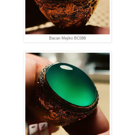
Bacan Mejiko BC088