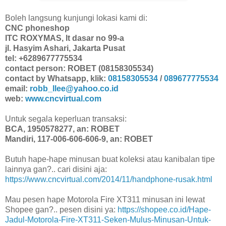
Boleh langsung kunjungi lokasi kami di:
CNC phoneshop
ITC ROXYMAS, lt dasar no 99-a
jl. Hasyim Ashari, Jakarta Pusat
tel: +6289677775534
contact person: ROBET (08158305534)
contact by Whatsapp, klik:
08158305534
/
089677775534
email:
robb_llee@yahoo.co.id
web:
www.cncvirtual.com
Untuk segala keperluan transaksi:
BCA, 1950578277, an: ROBET
Mandiri, 117-006-606-606-9, an: ROBET
Butuh hape-hape minusan buat koleksi atau kanibalan tipe
lainnya gan?.. cari disini aja:
https://www.cncvirtual.com/2014/11/handphone-rusak.html
Mau pesen hape Motorola Fire XT311 minusan ini lewat
Shopee gan?.. pesen disini ya:
https://shopee.co.id/Hape-
Jadul-Motorola-Fire-XT311-Seken-Mulus-Minusan-Untuk-