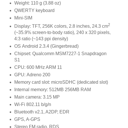
Weight: 110 g (3.88 oz)
QWERTY keyboard
Mini-SIM
2
Display: TFT, 256K colors, 2.8 inches, 24.3 cm
(~35.9% screen-to-body ratio), 240 x 320 pixels,
4:3 ratio (~143 ppi density)
OS Android 2.3.4 (Gingerbread)
Chipset: Qualcomm MSM7227-1 Snapdragon
S1
CPU: 600 MHz ARM 11
GPU: Adreno 200
Memory card slot: microSDHC (dedicated slot)
Internal memory: 512MB 256MB RAM
Main camera: 3.15 MP
Wi-Fi 802.11 b/g/n
Bluetooth v2.1, A2DP, EDR
GPS, A-GPS
Stereo FM radio, RDS