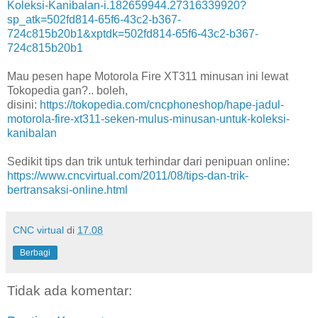
Koleksi-Kanibalan-i.182659944.27316339920?
sp_atk=502fd814-65f6-43c2-b367-
724c815b20b1&xptdk=502fd814-65f6-43c2-b367-
724c815b20b1
Mau pesen hape Motorola Fire XT311 minusan ini lewat
Tokopedia gan?.. boleh,
disini:
https://tokopedia.com/cncphoneshop/hape-jadul-
motorola-fire-xt311-seken-mulus-minusan-untuk-koleksi-
kanibalan
Sedikit tips dan trik untuk terhindar dari penipuan online:
https://www.cncvirtual.com/2011/08/tips-dan-trik-
bertransaksi-online.html
CNC virtual
di
17.08
Berbagi
Tidak ada komentar: