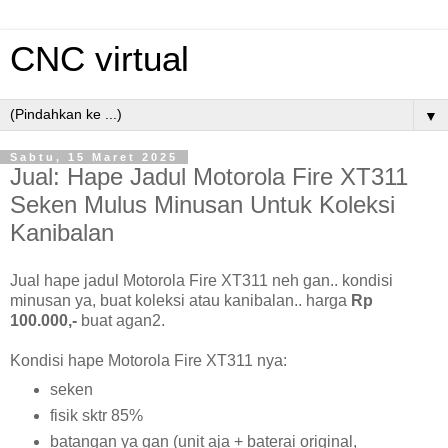
CNC virtual
▼
Sabtu, 15 Maret 2025
Jual: Hape Jadul Motorola Fire XT311
Seken Mulus Minusan Untuk Koleksi
Kanibalan
Jual hape jadul Motorola Fire XT311 neh gan.. kondisi
minusan ya, buat koleksi atau kanibalan.. harga
Rp
100.000,-
buat agan2.
Kondisi hape Motorola Fire XT311 nya:
seken
fisik sktr 85%
batangan ya gan (unit aja + baterai original,