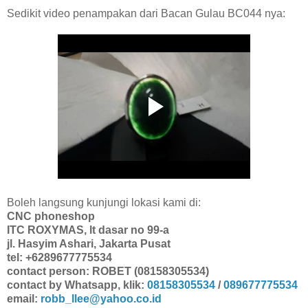
Sedikit video penampakan dari Bacan Gulau BC044 nya:
Boleh langsung kunjungi lokasi kami di:
CNC phoneshop
ITC ROXYMAS, lt dasar no 99-a
jl. Hasyim Ashari, Jakarta Pusat
tel: +6289677775534
contact person: ROBET (08158305534)
contact by Whatsapp, klik:
08158305534
/
089677775534
email:
robb_llee@yahoo.co.id