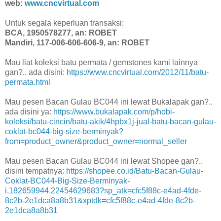
web:
www.cncvirtual.com
Untuk segala keperluan transaksi:
BCA, 1950578277, an: ROBET
Mandiri, 117-006-606-606-9, an: ROBET
Mau liat koleksi batu permata / gemstones kami lainnya
gan?.. ada disini:
https://www.cncvirtual.com/2012/11/batu-
permata.html
Mau pesen Bacan Gulau BC044 ini lewat Bukalapak gan?..
ada disini ya:
https://www.bukalapak.com/p/hobi-
koleksi/batu-cincin/batu-akik/4hpbx1j-jual-batu-bacan-gulau-
coklat-bc044-big-size-berminyak?
from=product_owner&product_owner=normal_seller
Mau pesen Bacan Gulau BC044 ini lewat Shopee gan?..
disini tempatnya:
https://shopee.co.id/Batu-Bacan-Gulau-
Coklat-BC044-Big-Size-Berminyak-
i.182659944.22454629683?sp_atk=cfc5f88c-e4ad-4fde-
8c2b-2e1dca8a8b31&xptdk=cfc5f88c-e4ad-4fde-8c2b-
2e1dca8a8b31