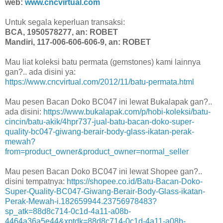
web:
www.cncvirtual.com
Untuk segala keperluan transaksi:
BCA, 1950578277, an: ROBET
Mandiri, 117-006-606-606-9, an: ROBET
Mau liat koleksi batu permata (gemstones) kami lainnya
gan?.. ada disini ya:
https://www.cncvirtual.com/2012/11/batu-permata.html
Mau pesen Bacan Doko BC047 ini lewat Bukalapak gan?..
ada disini:
https://www.bukalapak.com/p/hobi-koleksi/batu-
cincin/batu-akik/4hpr737-jual-batu-bacan-doko-super-
quality-bc047-giwang-berair-body-glass-ikatan-perak-
mewah?
from=product_owner&product_owner=normal_seller
Mau pesen Bacan Doko BC047 ini lewat Shopee gan?..
disini tempatnya:
https://shopee.co.id/Batu-Bacan-Doko-
Super-Quality-BC047-Giwang-Berair-Body-Glass-ikatan-
Perak-Mewah-i.182659944.23756978483?
sp_atk=88d8c714-0c1d-4a11-a08b-
4464a36a5e44&xptdk=88d8c714-0c1d-4a11-a08b-