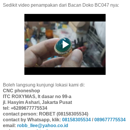
Sedikit video penampakan dari Bacan Doko BC047 nya:
Boleh langsung kunjungi lokasi kami di:
CNC phoneshop
ITC ROXYMAS, lt dasar no 99-a
jl. Hasyim Ashari, Jakarta Pusat
tel: +6289677775534
contact person: ROBET (08158305534)
contact by Whatsapp, klik:
08158305534
/
089677775534
email:
robb_llee@yahoo.co.id