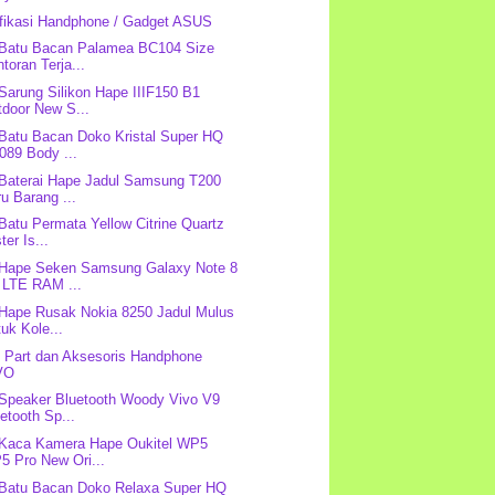
fikasi Handphone / Gadget ASUS
 Batu Bacan Palamea BC104 Size
toran Terja...
 Sarung Silikon Hape IIIF150 B1
tdoor New S...
 Batu Bacan Doko Kristal Super HQ
089 Body ...
 Baterai Hape Jadul Samsung T200
u Barang ...
 Batu Permata Yellow Citrine Quartz
ter Is...
 Hape Seken Samsung Galaxy Note 8
 LTE RAM ...
 Hape Rusak Nokia 8250 Jadul Mulus
uk Kole...
 Part dan Aksesoris Handphone
VO
 Speaker Bluetooth Woody Vivo V9
etooth Sp...
 Kaca Kamera Hape Oukitel WP5
5 Pro New Ori...
 Batu Bacan Doko Relaxa Super HQ