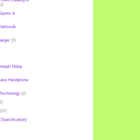
(2)
Sports &
lektronik
harger
(3)
mpah Hidup
Case Handphone
Technology
(2)
2)
(37)
 (Specification)