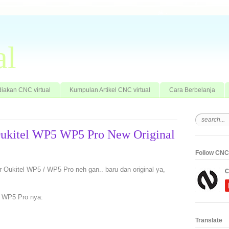
al
iakan CNC virtual
Kumpulan Artikel CNC virtual
Cara Berbelanja
Oukitel WP5 WP5 Pro New Original
Follow CNC 
 Oukitel WP5 / WP5 Pro neh gan.. baru dan original ya,
/ WP5 Pro nya:
Translate