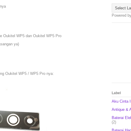
rnya
Powered b
e Oukitel WP5 dan Oukitel WP5 Pro
asangan ya)
ang Oukitel WP5 / WP5 Pro nya:
Label
Aku Cinta 
Antique & A
Baterai Ele
(2)
Baterai Ha