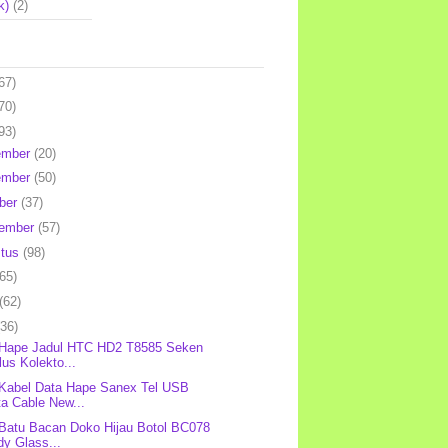
k)
(2)
67)
70)
93)
ember
(20)
ember
(50)
ber
(37)
tember
(57)
stus
(98)
(65)
(62)
(36)
 Hape Jadul HTC HD2 T8585 Seken
us Kolekto...
 Kabel Data Hape Sanex Tel USB
a Cable New...
 Batu Bacan Doko Hijau Botol BC078
y Glass...