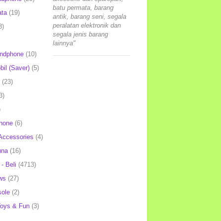
batu permata, barang
ata
(19)
antik, barang seni, segala
peralatan elektronik dan
3)
segala jenis barang
lainnya"
andphone
(10)
il (Saver)
(5)
(23)
3)
)
hone
(6)
Accessories
(4)
una
(16)
- Beli
(4713)
ws
(27)
ole
(2)
oys & Fun
(3)