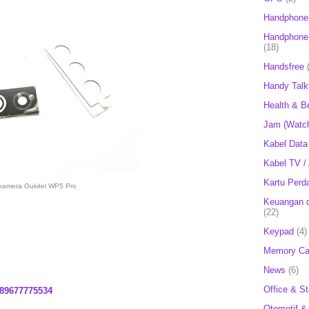
Handphone
Handphone 
(18)
Handsfree
Handy Talk
Health & B
Jam (Watc
Kabel Data
Kabel TV /
Kartu Perd
kamera Oukitel WP5 Pro
Keuangan d
(22)
Keypad
(4)
Memory Ca
News
(6)
Office & St
89677775534
Otomotif &