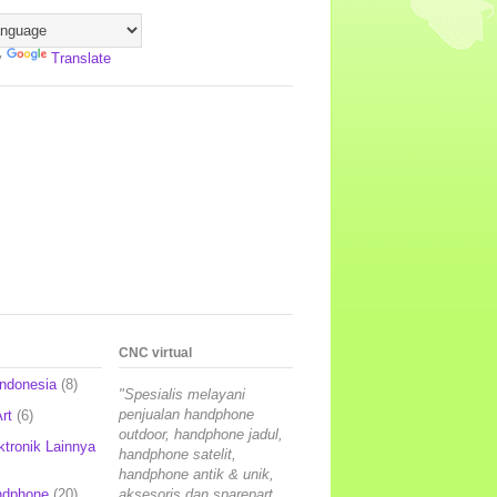
y
Translate
CNC virtual
Indonesia
(8)
"Spesialis melayani
penjualan handphone
rt
(6)
outdoor, handphone jadul,
ktronik Lainnya
handphone satelit,
handphone antik & unik,
ndphone
(20)
aksesoris dan sparepart,