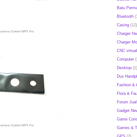
Batu Perm
Bluetooth
(
Casing
(12)
kamera Oukitel WP5 Pro
Charger H
Charger Mob
CNC virtual
Computer
(
Desktop
(1
Dus Handp
Fashion & 
Flora & Fa
Forum Jual 
Gadget Ne
Game Cons
kamera Oukitel WP5 Pro
Games & T
GPS
(2)