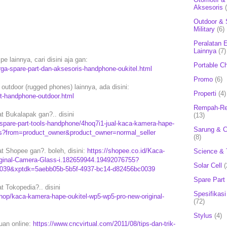
Aksesoris
Outdoor & 
Military
(6)
Peralatan E
Lainnya
(7)
e lainnya, cari disini aja gan:
Portable C
rga-spare-part-dan-aksesoris-handphone-oukitel.html
Promo
(6)
outdoor (rugged phones) lainnya, ada disini:
Properti
(4)
rt-handphone-outdoor.html
Rempah-Re
 Bukalapak gan?.. disini
(13)
pare-part-tools-handphone/4hoq7i1-jual-kaca-kamera-hape-
Sarung & 
ass?from=product_owner&product_owner=normal_seller
(8)
t Shopee gan?. boleh, disini:
https://shopee.co.id/Kaca-
Science & 
inal-Camera-Glass-i.182659944.19492076755?
Solar Cell
(
0039&xptdk=5aebb05b-5b5f-4937-bc14-d82456bc0039
Spare Part
 Tokopedia?.. disini
Spesifikasi
hop/kaca-kamera-hape-oukitel-wp5-wp5-pro-new-original-
(72)
Stylus
(4)
puan online:
https://www.cncvirtual.com/2011/08/tips-dan-trik-