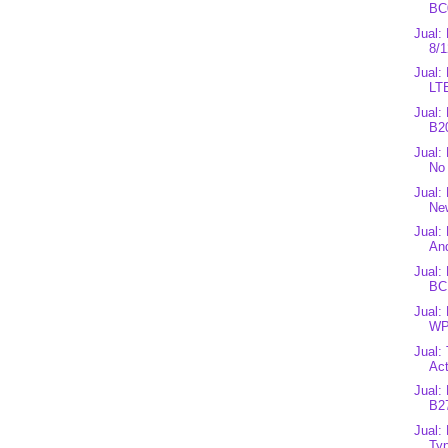
BC
Jual:
8/1
Jual:
LT
Jual:
B2
Jual:
No 
Jual:
New
Jual:
And
Jual:
BC1
Jual:
WP
Jual:
Act
Jual:
B2
Jual:
Typ