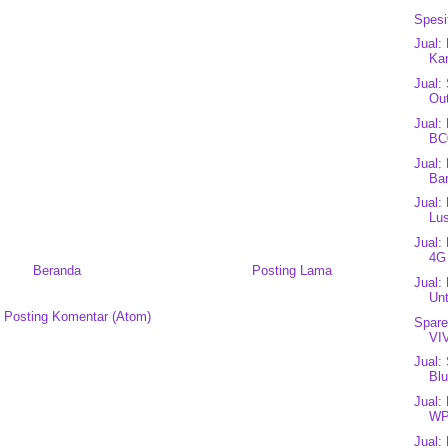
Spesi
Jual:
Kan
Jual:
Ou
Jual:
BC
Jual:
Bar
Jual:
Lus
Jual:
4G
Beranda
Posting Lama
Jual:
Unt
:
Posting Komentar (Atom)
Spare
VI
Jual:
Blu
Jual:
WP
Jual: