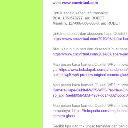
web:
www.cncvirtual.com
Untuk segala keperluan transaksi:
BCA, 1950578277, an: ROBET
Mandiri, 117-006-606-606-9, an: ROBET
Untuk sparepart dan aksesoris hape Oukitel tip
https://www.cncvirtual.com/2019/08/daftar-ha
Atau kalo butuh part dan aksesoris buat hape 
https://www.cncvirtual.com/2014/07/spare-pa
Mau pesen kaca kamera Oukitel WP5 ini lewat
ya:
https://www.bukalapak.com/p/handphone/s
oukitel-wp5-wp5-pro-new-original-camera-gl
Mau pesen kaca kamera Oukitel WP5 ini lewa
Kamera-Hape-Oukitel-WP5-WP5-Pro-New-Orig
sp_atk=5aebb05b-5b5f-4937-bc14-d82456bc
Mau pesen kaca kamera Oukitel WP5 ini lewat
tempatnya:
https://tokopedia.com/cncphones
camera-glass
Sedikit tips dan trik untuk terhindar dari peni