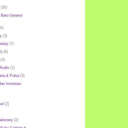
(35)
Baru Garansi
(6)
y
(3)
eauty
(7)
h)
(8)
(3)
 Audio
(1)
ana & Pulsa
(3)
an Investasi
rd
(2)
ationery
(2)
 Suku Cadang &