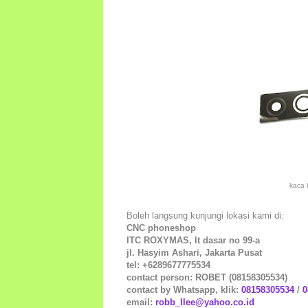
kaca 
Boleh langsung kunjungi lokasi kami di:
CNC phoneshop
ITC ROXYMAS, lt dasar no 99-a
jl. Hasyim Ashari, Jakarta Pusat
tel: +6289677775534
contact person: ROBET (08158305534)
contact by Whatsapp, klik:
08158305534
/
0
email:
robb_llee@yahoo.co.id