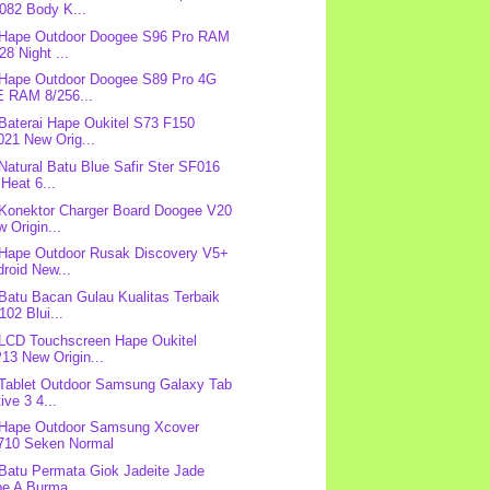
082 Body K...
 Hape Outdoor Doogee S96 Pro RAM
28 Night ...
 Hape Outdoor Doogee S89 Pro 4G
E RAM 8/256...
 Baterai Hape Oukitel S73 F150
021 New Orig...
 Natural Batu Blue Safir Ster SF016
Heat 6...
 Konektor Charger Board Doogee V20
 Origin...
 Hape Outdoor Rusak Discovery V5+
roid New...
 Batu Bacan Gulau Kualitas Terbaik
02 Blui...
 LCD Touchscreen Hape Oukitel
13 New Origin...
 Tablet Outdoor Samsung Galaxy Tab
ive 3 4...
 Hape Outdoor Samsung Xcover
710 Seken Normal
 Batu Permata Giok Jadeite Jade
e A Burma ...