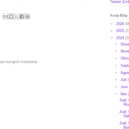
Tautan (Lin
Arsip Blog
►
2026
(9
►
2025
(5
▼
2024
(5
►
Des
►
Nov
►
Okto
pat mengirim komentar.
►
Sep
►
Agu
►
Juli
►
Juni
▼
Mei
Jual:
Mul
Jual:
Dat
Jual:
Bod