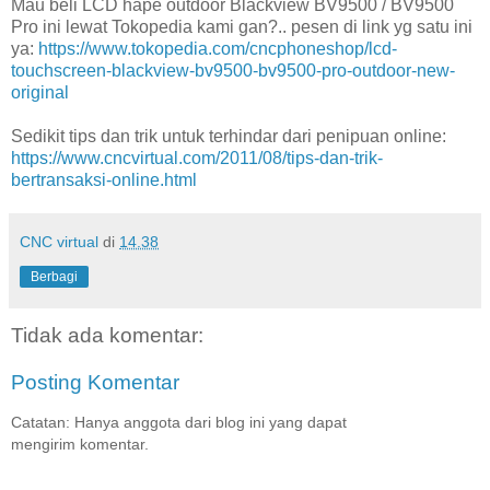
Mau beli LCD hape outdoor Blackview BV9500 / BV9500
Pro ini lewat Tokopedia kami gan?.. pesen di link yg satu ini
ya:
https://www.tokopedia.com/cncphoneshop/lcd-
touchscreen-blackview-bv9500-bv9500-pro-outdoor-new-
original
Sedikit tips dan trik untuk terhindar dari penipuan online:
https://www.cncvirtual.com/2011/08/tips-dan-trik-
bertransaksi-online.html
CNC virtual
di
14.38
Berbagi
Tidak ada komentar:
Posting Komentar
Catatan: Hanya anggota dari blog ini yang dapat
mengirim komentar.