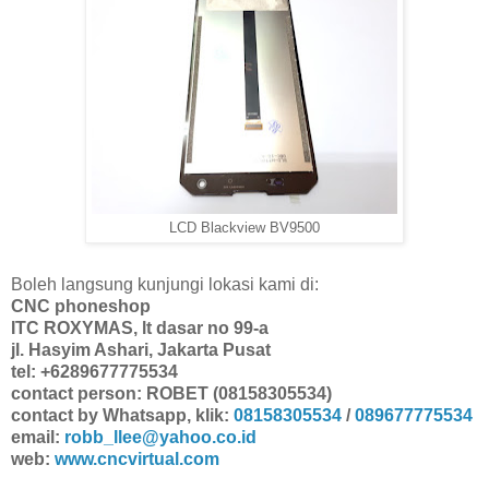
LCD Blackview BV9500
Boleh langsung kunjungi lokasi kami di:
CNC phoneshop
ITC ROXYMAS, lt dasar no 99-a
jl. Hasyim Ashari, Jakarta Pusat
tel: +6289677775534
contact person: ROBET (08158305534)
contact by Whatsapp, klik:
08158305534
/
089677775534
email:
robb_llee@yahoo.co.id
web:
www.cncvirtual.com