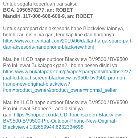
Untuk segala keperluan transaksi:
BCA, 1950578277, an: ROBET
Mandiri, 117-006-606-606-9, an: ROBET
Untuk sparepart dan aksesoris hape Blackview lainnya,
boleh cari disini ya gan, lengkap tipe dan harganya:
https://www.cncvirtual.com/2019/06/daftar-harga-spare-part-
dan-aksesoris-handphone-blackview.html
Mau beli LCD hape outdoor Blackview BV9500 / BV9500
Pro ini lewat Bukalapak gan?.. boleh pesen disini ya:
https://www.bukalapak.com/p/vape/spareparts/rda/4hse2z7-
jual-lcd-touchscreen-blackview-bv9500-bv9500-pro-non-
frame-new-original-blackview?
from=product_owner&product_owner=normal_seller
Mau beli LCD hape outdoor Blackview BV9500 / BV9500
Pro ini lewat Shopee?.. ada disini ya
gan:
https://shopee.co.id/LCD-Touchscreen-Blackview-
BV9500-BV9500-Pro-Outdoor-Phone-New-Original-
Blackview-i.182659944.6232334698