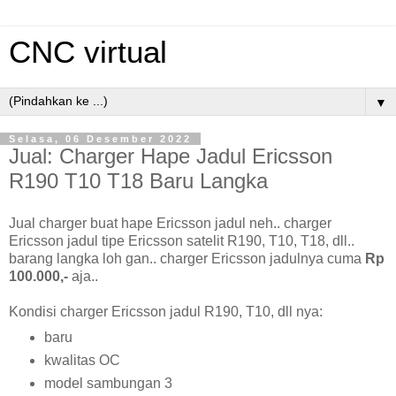
CNC virtual
▼
Selasa, 06 Desember 2022
Jual: Charger Hape Jadul Ericsson
R190 T10 T18 Baru Langka
Jual charger buat hape Ericsson jadul neh.. charger
Ericsson jadul tipe Ericsson satelit R190, T10, T18, dll..
barang langka loh gan.. charger Ericsson jadulnya cuma
Rp
100.000,-
aja..
Kondisi charger Ericsson jadul R190, T10, dll nya:
baru
kwalitas OC
model sambungan 3