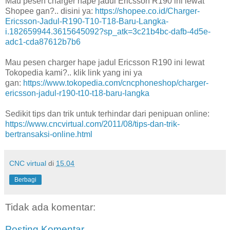
Mau pesen charger hape jadul Ericsson R190 ini lewat
Shopee gan?.. disini ya:
https://shopee.co.id/Charger-
Ericsson-Jadul-R190-T10-T18-Baru-Langka-
i.182659944.3615645092?sp_atk=3c21b4bc-dafb-4d5e-
adc1-cda87612b7b6
Mau pesen charger hape jadul Ericsson R190 ini lewat
Tokopedia kami?.. klik link yang ini ya
gan:
https://www.tokopedia.com/cncphoneshop/charger-
ericsson-jadul-r190-t10-t18-baru-langka
Sedikit tips dan trik untuk terhindar dari penipuan online:
https://www.cncvirtual.com/2011/08/tips-dan-trik-
bertransaksi-online.html
CNC virtual
di
15.04
Berbagi
Tidak ada komentar:
Posting Komentar