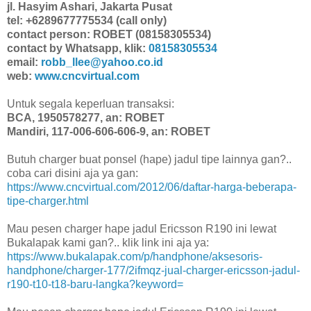
jl. Hasyim Ashari, Jakarta Pusat
tel: +6289677775534 (call only)
contact person: ROBET (08158305534)
contact by Whatsapp, klik:
08158305534
email:
robb_llee@yahoo.co.id
web:
www.cncvirtual.com
Untuk segala keperluan transaksi:
BCA, 1950578277, an: ROBET
Mandiri, 117-006-606-606-9, an: ROBET
Butuh charger buat ponsel (hape) jadul tipe lainnya gan?..
coba cari disini aja ya gan:
https://www.cncvirtual.com/2012/06/daftar-harga-beberapa-
tipe-charger.html
Mau pesen charger hape jadul Ericsson R190 ini lewat
Bukalapak kami gan?.. klik link ini aja ya:
https://www.bukalapak.com/p/handphone/aksesoris-
handphone/charger-177/2ifmqz-jual-charger-ericsson-jadul-
r190-t10-t18-baru-langka?keyword=