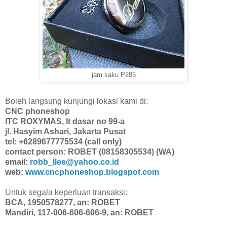
jam saku P285
Boleh langsung kunjungi lokasi kami di:
CNC phoneshop
ITC ROXYMAS, lt dasar no 99-a
jl. Hasyim Ashari, Jakarta Pusat
tel: +6289677775534 (call only)
contact person: ROBET (08158305534) (WA)
email:
robb_llee@yahoo.co.id
web:
www.cncphoneshop.blogspot.com
Untuk segala keperluan transaksi:
BCA, 1950578277, an: ROBET
Mandiri, 117-006-606-606-9, an: ROBET