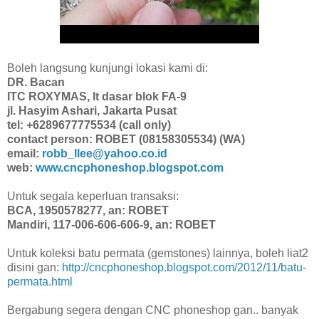
Boleh langsung kunjungi lokasi kami di:
DR. Bacan
ITC ROXYMAS, lt dasar blok FA-9
jl. Hasyim Ashari, Jakarta Pusat
tel: +6289677775534 (call only)
contact person: ROBET (08158305534) (WA)
email:
robb_llee@yahoo.co.id
web:
www.cncphoneshop.blogspot.com
Untuk segala keperluan transaksi:
BCA, 1950578277, an: ROBET
Mandiri, 117-006-606-606-9, an: ROBET
Untuk koleksi batu permata (gemstones) lainnya, boleh liat2
disini gan:
http://cncphoneshop.blogspot.com/2012/11/batu-
permata.html
Bergabung segera dengan CNC phoneshop gan.. banyak