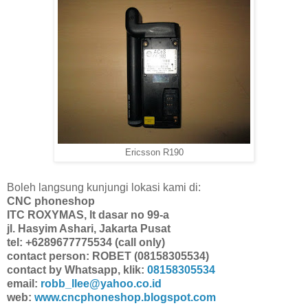
Ericsson R190
Boleh langsung kunjungi lokasi kami di:
CNC phoneshop
ITC ROXYMAS, lt dasar no 99-a
jl. Hasyim Ashari, Jakarta Pusat
tel: +6289677775534 (call only)
contact person: ROBET (08158305534)
contact by Whatsapp, klik:
08158305534
email:
robb_llee@yahoo.co.id
web:
www.cncphoneshop.blogspot.com