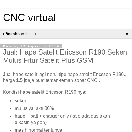
CNC virtual
▼
Kamis, 22 Agustus 2019
Jual: Hape Satelit Ericsson R190 Seken
Mulus Fitur Satelit Plus GSM
Jual hape satelit lagi neh.. tipe hape satelit Ericsson R190..
harga
1,5 jt
aja buat teman-teman sobat CNC..
Kondisi hape satelit Ericsson R190 nya:
seken
mulus ya, sktr 80%
hape + batt + charger only (kalo ada dus akan
dikasih ya gan)
masih normal tentunya