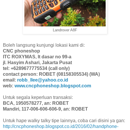
Landrover A8F
Boleh langsung kunjungi lokasi kami di:
CNC phoneshop
ITC ROXYMAS, lt dasar no 99-a
jl. Hasyim Ashari, Jakarta Pusat
tel: +6289677775534 (call only)
contact person: ROBET (08158305534) (WA)
email:
robb_llee@yahoo.co.id
web:
www.cncphoneshop.blogspot.com
Untuk segala keperluan transaksi:
BCA, 1950578277, an: ROBET
Mandiri, 117-006-606-606-9, an: ROBET
Untuk hape walky talky tipe lainnya, coba cari disini ya gan:
http://cncphoneshop.blogspot.co.id/2016/02/handphone-