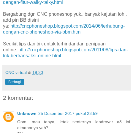
dengan-fitur-walky-talky.html
Bergabung dgn CNC phoneshop yuk.. banyak kejutan loh..
add pin BB disini
ya:
http://cncphoneshop.blogspot.com/2014/06/terhubung-
dengan-cnc-phoneshop-via-bbm.html
Sedikit tips dan trik untuk terhindar dari penipuan
online:
http://cncphoneshop.blogspot.com/2011/08/tips-dan-
trik-bertransaksi-online.html
CNC virtual
di
19.30
Berbagi
2 komentar:
Unknown
25 Desember 2017 pukul 23.59
Oom, mau tanya, letak senternya landrover a8 ini
dimananya yah?