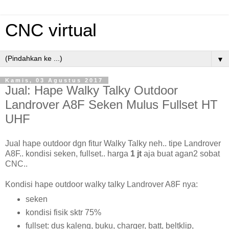
CNC virtual
▼
Kamis, 03 Agustus 2017
Jual: Hape Walky Talky Outdoor
Landrover A8F Seken Mulus Fullset HT
UHF
Jual hape outdoor dgn fitur Walky Talky neh.. tipe Landrover
A8F.. kondisi seken, fullset.. harga
1 jt
aja buat agan2 sobat
CNC..
Kondisi hape outdoor walky talky Landrover A8F nya:
seken
kondisi fisik sktr 75%
fullset: dus kaleng, buku, charger, batt, beltklip,