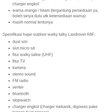
charger engkol
warna orange / hitam (tergantung persediaan ya,
boleh tanya dulu utk ketersediaan warna)
masih normal tentunya
Spesifikasi hape outdoor walky talky Landrover A8F:
dual sim
slot micro sd
fitur walky talkie (UHF)
fitur TV
kamera
stereo sound
FM radio
senter
bluetooth
stopwatch
charger engkol (charger mekanik, digowes pake