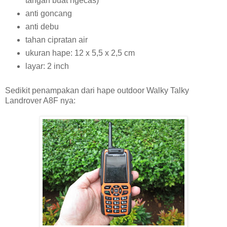
tangan buat ngecas)
anti goncang
anti debu
tahan cipratan air
ukuran hape: 12 x 5,5 x 2,5 cm
layar: 2 inch
Sedikit penampakan dari hape outdoor Walky Talky
Landrover A8F nya: