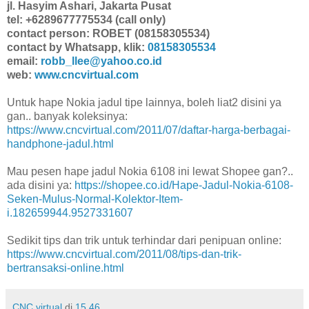
jl. Hasyim Ashari, Jakarta Pusat
tel: +6289677775534 (call only)
contact person: ROBET (08158305534)
contact by Whatsapp, klik:
08158305534
email:
robb_llee@yahoo.co.id
web:
www.cncvirtual.com
Untuk hape Nokia jadul tipe lainnya, boleh liat2 disini ya
gan.. banyak koleksinya:
https://www.cncvirtual.com/2011/07/daftar-harga-berbagai-
handphone-jadul.html
Mau pesen hape jadul Nokia 6108 ini lewat Shopee gan?..
ada disini ya:
https://shopee.co.id/Hape-Jadul-Nokia-6108-
Seken-Mulus-Normal-Kolektor-Item-
i.182659944.9527331607
Sedikit tips dan trik untuk terhindar dari penipuan online:
https://www.cncvirtual.com/2011/08/tips-dan-trik-
bertransaksi-online.html
CNC virtual
di
15.46