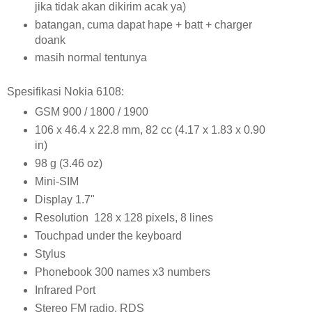
jika tidak akan dikirim acak ya)
batangan, cuma dapat hape + batt + charger
doank
masih normal tentunya
Spesifikasi Nokia 6108:
GSM 900 / 1800 / 1900
106 x 46.4 x 22.8 mm, 82 cc (4.17 x 1.83 x 0.90
in)
98 g (3.46 oz)
Mini-SIM
Display 1.7"
Resolution 128 x 128 pixels, 8 lines
Touchpad under the keyboard
Stylus
Phonebook 300 names x3 numbers
Infrared Port
Stereo FM radio, RDS