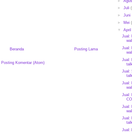
►
Agu
►
Juli
(
►
Juni
►
Mei
▼
Apri
Jual:
wal
Jual:
Beranda
Posting Lama
wal
Jual:
:
Posting Komentar (Atom)
ta
Jual:
tal
Jual:
wal
Jual:
CO
Jual:
wal
Jual:
tal
Jual: