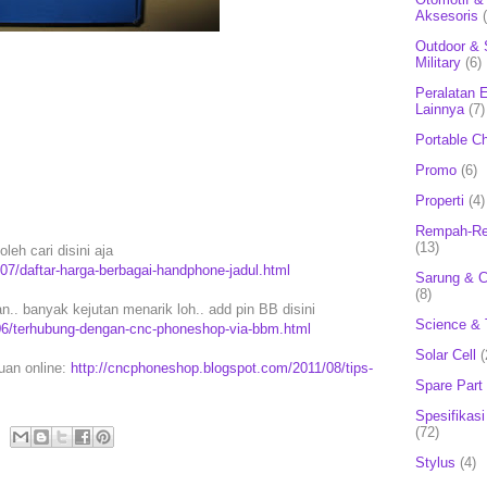
Aksesoris
Outdoor & 
Military
(6)
Peralatan E
Lainnya
(7)
Portable C
Promo
(6)
Properti
(4)
Rempah-Re
(13)
leh cari disini aja
07/daftar-harga-berbagai-handphone-jadul.html
Sarung & 
(8)
. banyak kejutan menarik loh.. add pin BB disini
Science & 
06/terhubung-dengan-cnc-phoneshop-via-bbm.html
Solar Cell
(
puan online:
http://cncphoneshop.blogspot.com/2011/08/tips-
Spare Part
Spesifikasi
(72)
Stylus
(4)