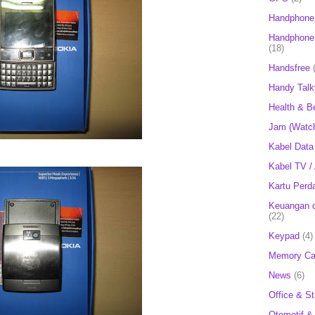
Handphone
Handphone 
(18)
Handsfree
Handy Talk
Health & B
Jam (Watc
Kabel Data
Kabel TV /
Kartu Perd
Keuangan d
(22)
Keypad
(4)
Memory Ca
News
(6)
Office & St
Otomotif &