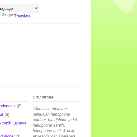
y
Translate
CNC virtual
Indonesia
(8)
"Spesialis melayani
penjualan handphone
rt
(6)
outdoor, handphone jadul,
ktronik Lainnya
handphone satelit,
handphone antik & unik,
ndphone
(20)
aksesoris dan sparepart,