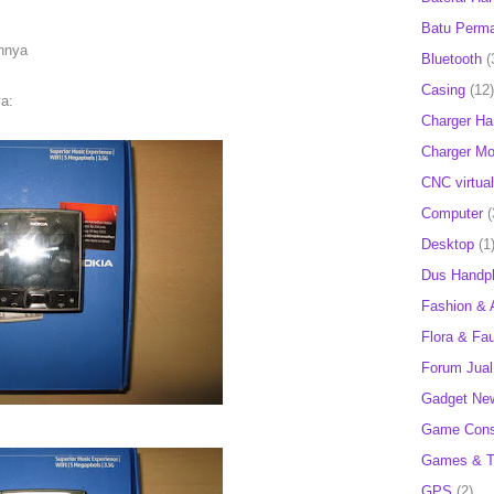
Batu Perm
nnya
Bluetooth
(
Casing
(12)
a:
Charger H
Charger Mob
CNC virtual
Computer
(
Desktop
(1
Dus Handp
Fashion & 
Flora & Fa
Forum Jual 
Gadget Ne
Game Cons
Games & T
GPS
(2)