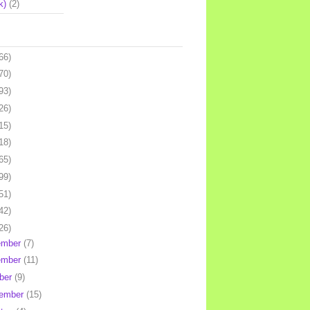
k)
(2)
66)
70)
93)
26)
15)
18)
65)
99)
51)
42)
26)
ember
(7)
ember
(11)
ber
(9)
tember
(15)