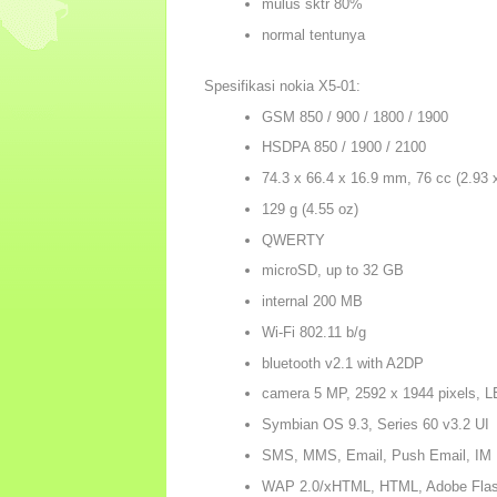
mulus sktr 80%
normal tentunya
Spesifikasi nokia X5-01:
GSM 850 / 900 / 1800 / 1900
HSDPA 850 / 1900 / 2100
74.3 x 66.4 x 16.9 mm, 76 cc (2.93 x
129 g (4.55 oz)
QWERTY
microSD, up to 32 GB
internal 200 MB
Wi-Fi 802.11 b/g
bluetooth v2.1 with A2DP
camera 5 MP, 2592 x 1944 pixels, L
Symbian OS 9.3, Series 60 v3.2 UI
SMS, MMS, Email, Push Email, IM
WAP 2.0/xHTML, HTML, Adobe Flas