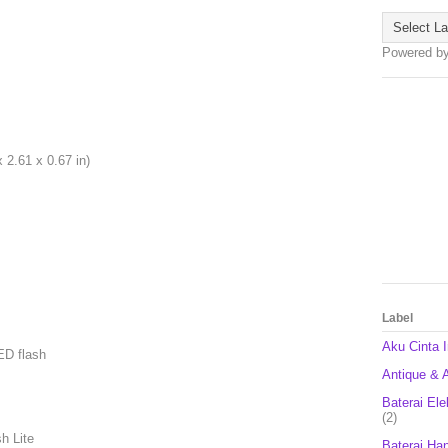
Powered b
 2.61 x 0.67 in)
Label
Aku Cinta 
ED flash
Antique & A
Baterai Ele
(2)
h Lite
Baterai Ha