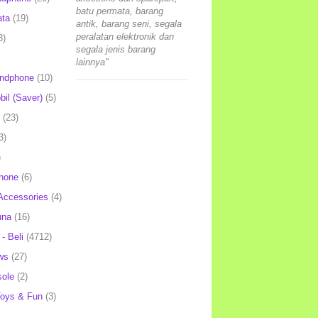
batu permata, barang
ata
(19)
antik, barang seni, segala
peralatan elektronik dan
3)
segala jenis barang
lainnya"
andphone
(10)
il (Saver)
(5)
(23)
3)
)
hone
(6)
Accessories
(4)
una
(16)
- Beli
(4712)
ws
(27)
ole
(2)
oys & Fun
(3)