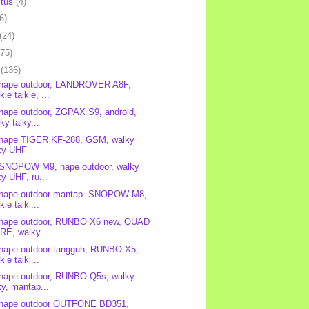
stus
(4)
6)
(24)
(75)
l
(136)
 hape outdoor, LANDROVER A8F,
kie talkie, ...
 hape outdoor, ZGPAX S9, android,
ky talky...
 hape TIGER KF-288, GSM, walky
lky UHF
 SNOPOW M9, hape outdoor, walky
ky UHF, ru...
 hape outdoor mantap. SNOPOW M8,
kie talki...
 hape outdoor, RUNBO X6 new, QUAD
RE, walky...
 hape outdoor tangguh, RUNBO X5,
kie talki...
 hape outdoor, RUNBO Q5s, walky
ky, mantap...
 hape outdoor OUTFONE BD351,