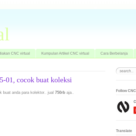
al
iakan CNC virtual
Kumpulan Artikel CNC virtual
Cara Berbelanja
5-01, cocok buat koleksi
Follow CNC 
k buat anda para kolektor.. jual
750rb
aja..
Translate