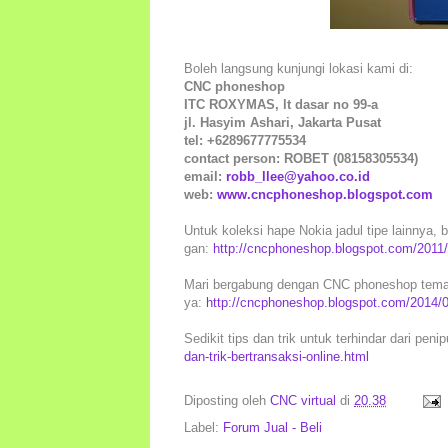
Boleh langsung kunjungi lokasi kami di:
CNC phoneshop
ITC ROXYMAS, lt dasar no 99-a
jl. Hasyim Ashari, Jakarta Pusat
tel: +6289677775534
contact person: ROBET (08158305534)
email:
robb_llee@yahoo.co.id
web:
www.cncphoneshop.blogspot.com
Untuk koleksi hape Nokia jadul tipe lainnya, bo
gan:
http://cncphoneshop.blogspot.com/2011/
Mari bergabung dengan CNC phoneshop teman.
ya:
http://cncphoneshop.blogspot.com/2014/
Sedikit tips dan trik untuk terhindar dari peni
dan-trik-bertransaksi-online.html
Diposting oleh
CNC virtual
di
20.38
Label:
Forum Jual - Beli