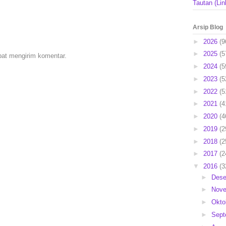
Tautan (Lin
Arsip Blog
►
2026
(9
►
2025
(5
pat mengirim komentar.
►
2024
(5
►
2023
(5
►
2022
(5
►
2021
(4
►
2020
(4
►
2019
(2
►
2018
(2
►
2017
(2
▼
2016
(3
►
Des
►
Nov
►
Okto
►
Sep