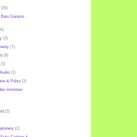
(35)
Baru Garansi
(6)
y
(3)
eauty
(7)
h)
(8)
(3)
 Audio
(1)
ana & Pulsa
(3)
an Investasi
rd
(2)
ationery
(2)
 Suku Cadang &