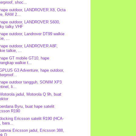
erproof, shoc...
 hape outdoor, LANDROVER X8, Octa
re, RAM 2...
 hape outdoor, LANDROVER S600,
lky talky VHF
 hape outdoor, Landrover DT99 walkie
kie, ...
 hape outdoor, LANDROVER A8F,
kie talkie, ...
 hape GT mobile GT10, hape
angkap walkie t...
 GPLUS G3 Adventure, hape outdoor,
erproof...
 hape outdoor tangguh, SONIM XP3
tinel, li...
 Motorola jadul, Motorola Q 9h, buat
ektor
 perdana Byru, buat hape satelit
icsson R190
 docking Ericsson satelit R190 (HCA-
, bara...
 baterai Ericsson jadul, Ericsson 388,
k D...