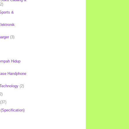
(2)
Sports &
lektronik
harger
(3)
mpah Hidup
Case Handphone
Technology
(2)
2)
(37)
 (Specification)