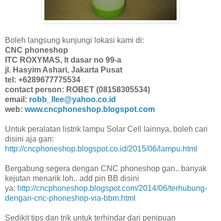
Boleh langsung kunjungi lokasi kami di:
CNC phoneshop
ITC ROXYMAS, lt dasar no 99-a
jl. Hasyim Ashari, Jakarta Pusat
tel: +6289677775534
contact person: ROBET (08158305534)
email:
robb_llee@yahoo.co.id
web:
www.cncphoneshop.blogspot.com
Untuk peralatan listrik lampu Solar Cell lainnya, boleh cari
disini aja gan:
http://cncphoneshop.blogspot.co.id/2015/06/lampu.html
Bergabung segera dengan CNC phoneshop gan.. banyak
kejutan menarik loh.. add pin BB disini
ya:
http://cncphoneshop.blogspot.com/2014/06/terhubung-
dengan-cnc-phoneshop-via-bbm.html
Sedikit tips dan trik untuk terhindar dari penipuan