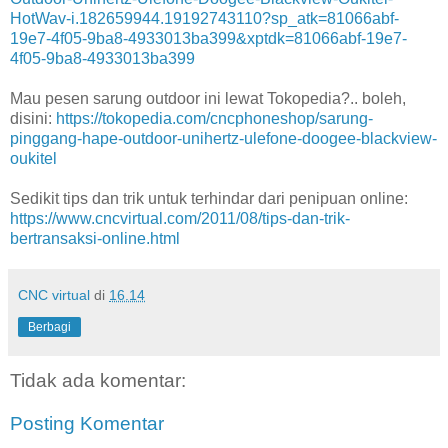
HotWav-i.182659944.19192743110?sp_atk=81066abf-
19e7-4f05-9ba8-4933013ba399&xptdk=81066abf-19e7-
4f05-9ba8-4933013ba399
Mau pesen sarung outdoor ini lewat Tokopedia?.. boleh,
disini:
https://tokopedia.com/cncphoneshop/sarung-
pinggang-hape-outdoor-unihertz-ulefone-doogee-blackview-
oukitel
Sedikit tips dan trik untuk terhindar dari penipuan online:
https://www.cncvirtual.com/2011/08/tips-dan-trik-
bertransaksi-online.html
CNC virtual
di
16.14
Berbagi
Tidak ada komentar:
Posting Komentar