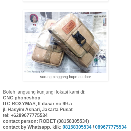
sarung pinggang hape outdoor
Boleh langsung kunjungi lokasi kami di:
CNC phoneshop
ITC ROXYMAS, lt dasar no 99-a
jl. Hasyim Ashari, Jakarta Pusat
tel: +6289677775534
contact person: ROBET (08158305534)
contact by Whatsapp, klik:
08158305534
/
089677775534