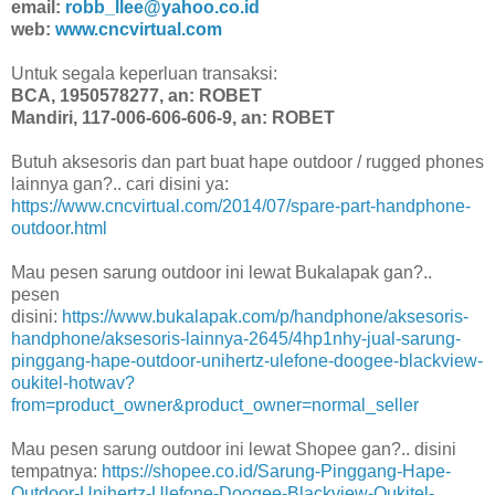
email:
robb_llee@yahoo.co.id
web:
www.cncvirtual.com
Untuk segala keperluan transaksi:
BCA, 1950578277, an: ROBET
Mandiri, 117-006-606-606-9, an: ROBET
Butuh aksesoris dan part buat hape outdoor / rugged phones
lainnya gan?.. cari disini ya:
https://www.cncvirtual.com/2014/07/spare-part-handphone-
outdoor.html
Mau pesen sarung outdoor ini lewat Bukalapak gan?..
pesen
disini:
https://www.bukalapak.com/p/handphone/aksesoris-
handphone/aksesoris-lainnya-2645/4hp1nhy-jual-sarung-
pinggang-hape-outdoor-unihertz-ulefone-doogee-blackview-
oukitel-hotwav?
from=product_owner&product_owner=normal_seller
Mau pesen sarung outdoor ini lewat Shopee gan?.. disini
tempatnya:
https://shopee.co.id/Sarung-Pinggang-Hape-
Outdoor-Unihertz-Ulefone-Doogee-Blackview-Oukitel-