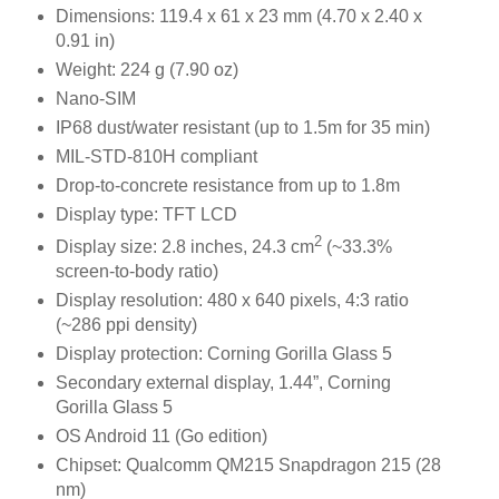
Dimensions: 119.4 x 61 x 23 mm (4.70 x 2.40 x
0.91 in)
Weight: 224 g (7.90 oz)
Nano-SIM
IP68 dust/water resistant (up to 1.5m for 35 min)
MIL-STD-810H compliant
Drop-to-concrete resistance from up to 1.8m
Display type: TFT LCD
2
Display size: 2.8 inches, 24.3 cm
(~33.3%
screen-to-body ratio)
Display resolution: 480 x 640 pixels, 4:3 ratio
(~286 ppi density)
Display protection: Corning Gorilla Glass 5
Secondary external display, 1.44”, Corning
Gorilla Glass 5
OS Android 11 (Go edition)
Chipset: Qualcomm QM215 Snapdragon 215 (28
nm)