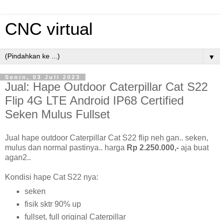
CNC virtual
▼
Senin, 03 Juli 2023
Jual: Hape Outdoor Caterpillar Cat S22
Flip 4G LTE Android IP68 Certified
Seken Mulus Fullset
Jual hape outdoor Caterpillar Cat S22 flip neh gan.. seken,
mulus dan normal pastinya.. harga
Rp 2.250.000,-
aja buat
agan2..
Kondisi hape Cat S22 nya:
seken
fisik sktr 90% up
fullset, full original Caterpillar