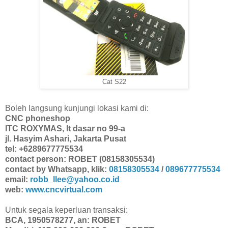
Cat S22
Boleh langsung kunjungi lokasi kami di:
CNC phoneshop
ITC ROXYMAS, lt dasar no 99-a
jl. Hasyim Ashari, Jakarta Pusat
tel: +6289677775534
contact person: ROBET (08158305534)
contact by Whatsapp, klik:
08158305534
/
089677775534
email:
robb_llee@yahoo.co.id
web:
www.cncvirtual.com
Untuk segala keperluan transaksi:
BCA, 1950578277, an: ROBET