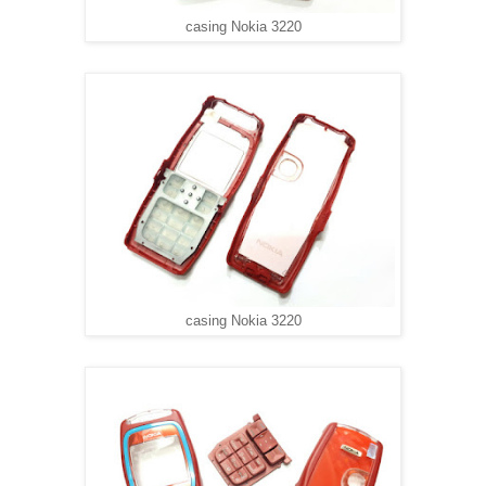
casing Nokia 3220
casing Nokia 3220