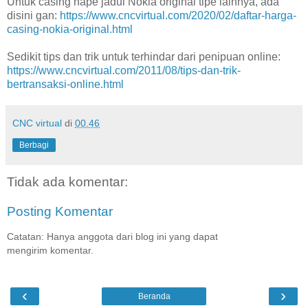
Untuk casing hape jadul Nokia original tipe lainnya, ada
disini gan:
https://www.cncvirtual.com/2020/02/daftar-harga-
casing-nokia-original.html
Sedikit tips dan trik untuk terhindar dari penipuan online:
https://www.cncvirtual.com/2011/08/tips-dan-trik-
bertransaksi-online.html
CNC virtual
di
00.46
Berbagi
Tidak ada komentar:
Posting Komentar
Catatan: Hanya anggota dari blog ini yang dapat
mengirim komentar.
‹
›
Beranda